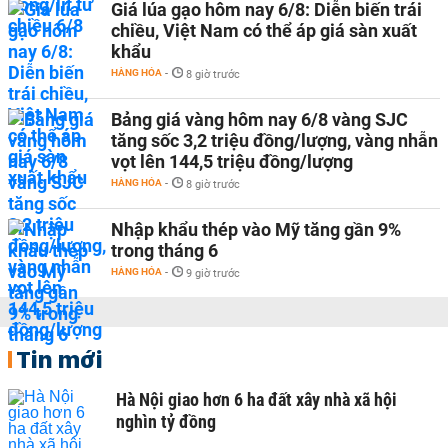
Giá lúa gạo hôm nay 6/8: Diễn biến trái
chiều, Việt Nam có thể áp giá sàn xuất
khẩu
HÀNG HÓA
-
8 giờ trước
Bảng giá vàng hôm nay 6/8 vàng SJC
tăng sốc 3,2 triệu đồng/lượng, vàng nhẫn
vọt lên 144,5 triệu đồng/lượng
HÀNG HÓA
-
8 giờ trước
Nhập khẩu thép vào Mỹ tăng gần 9%
trong tháng 6
HÀNG HÓA
-
9 giờ trước
Tin mới
Hà Nội giao hơn 6 ha đất xây nhà xã hội
nghìn tỷ đồng