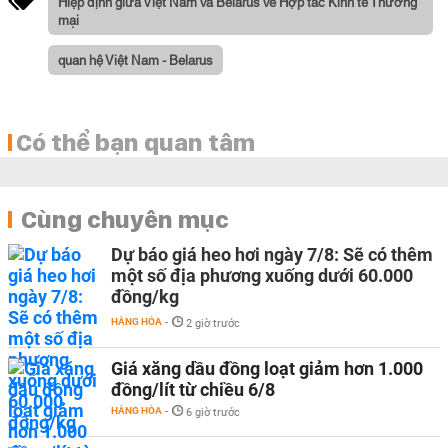
Hiệp định giữa Việt Nam và Belarus về Hợp tác Kinh tế Thương
mại
quan hệ Việt Nam - Belarus
Có thể bạn quan tâm
Cùng chuyên mục
Dự báo giá heo hơi ngày 7/8: Sẽ có thêm
một số địa phương xuống dưới 60.000
đồng/kg
HÀNG HÓA
-
2 giờ trước
Giá xăng dầu đồng loạt giảm hơn 1.000
đồng/lít từ chiều 6/8
HÀNG HÓA
-
6 giờ trước