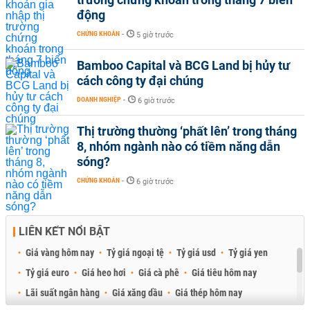
động
CHỨNG KHOÁN
-
5 giờ trước
Bamboo Capital và BCG Land bị hủy tư
cách công ty đại chúng
DOANH NGHIỆP
-
6 giờ trước
Thị trường thường ‘phất lên’ trong tháng
8, nhóm ngành nào có tiềm năng dẫn
sóng?
CHỨNG KHOÁN
-
6 giờ trước
LIÊN KẾT NỔI BẬT
Giá vàng hôm nay
Tỷ giá ngoại tệ
Tỷ giá usd
Tỷ giá yen
Tỷ giá euro
Giá heo hơi
Giá cà phê
Giá tiêu hôm nay
Lãi suất ngân hàng
Giá xăng dầu
Giá thép hôm nay