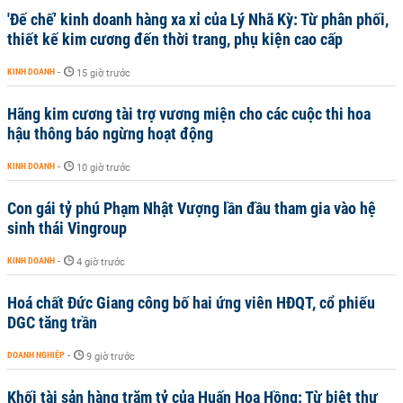
'Đế chế’ kinh doanh hàng xa xỉ của Lý Nhã Kỳ: Từ phân phối,
thiết kế kim cương đến thời trang, phụ kiện cao cấp
KINH DOANH
-
15 giờ trước
Hãng kim cương tài trợ vương miện cho các cuộc thi hoa
hậu thông báo ngừng hoạt động
KINH DOANH
-
10 giờ trước
Con gái tỷ phú Phạm Nhật Vượng lần đầu tham gia vào hệ
sinh thái Vingroup
KINH DOANH
-
4 giờ trước
Hoá chất Đức Giang công bố hai ứng viên HĐQT, cổ phiếu
DGC tăng trần
DOANH NGHIỆP
-
9 giờ trước
Khối tài sản hàng trăm tỷ của Huấn Hoa Hồng: Từ biệt thự