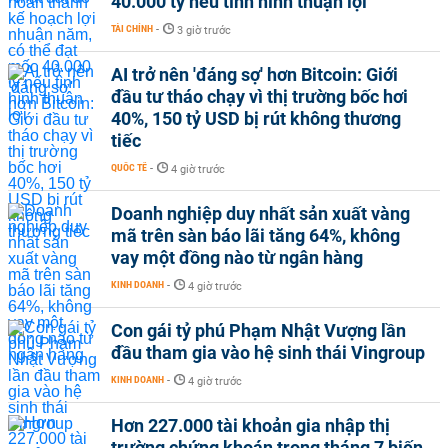
40.000 tỷ nếu tình hình thuận lợi
TÀI CHÍNH
-
3 giờ trước
AI trở nên 'đáng sợ' hơn Bitcoin: Giới
đầu tư tháo chạy vì thị trường bốc hơi
40%, 150 tỷ USD bị rút không thương
tiếc
QUỐC TẾ
-
4 giờ trước
Doanh nghiệp duy nhất sản xuất vàng
mã trên sàn báo lãi tăng 64%, không
vay một đồng nào từ ngân hàng
KINH DOANH
-
4 giờ trước
Con gái tỷ phú Phạm Nhật Vượng lần
đầu tham gia vào hệ sinh thái Vingroup
KINH DOANH
-
4 giờ trước
Hơn 227.000 tài khoản gia nhập thị
trường chứng khoán trong tháng 7 biến