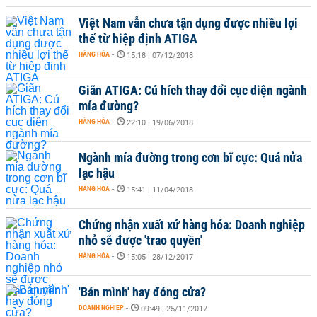
Việt Nam vẫn chưa tận dụng được nhiều lợi
thế từ hiệp định ATIGA
HÀNG HÓA
-
15:18 | 07/12/2018
Giãn ATIGA: Cú hích thay đổi cục diện ngành
mía đường?
HÀNG HÓA
-
22:10 | 19/06/2018
Ngành mía đường trong cơn bĩ cực: Quá nửa
lạc hậu
HÀNG HÓA
-
15:41 | 11/04/2018
Chứng nhận xuất xứ hàng hóa: Doanh nghiệp
nhỏ sẽ được 'trao quyền'
HÀNG HÓA
-
15:05 | 28/12/2017
'Bán mình' hay đóng cửa?
DOANH NGHIỆP
-
09:49 | 25/11/2017