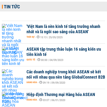
TIN TỨC
'Việt Nam là nền kinh tế tăng trưởng nhanh
nhất và là ngôi sao sáng của ASEAN'
THỜI SỰ
-
15:13 | 25/05/2025
ASEAN tập trung thảo luận 16 sáng kiến ưu
tiên kinh tế
QUỐC TẾ
-
00:00 | 04/09/2023
Các doanh nghiệp trong khối ASEAN sẽ kết
nối với nhau qua nền tảng GlobalConnect B2B
HÀNG HÓA
-
09:19 | 09/09/2020
Hiệp định Thương mại Hàng hóa ASEAN
HÀNG HÓA
-
03:07 | 06/01/2020