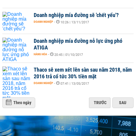
Doanh nghiệp mía đường sẽ 'chết yểu'?
DOANH NGHIỆP
-
10:26 | 13/11/2017
Doanh nghiệp mía đường nỗ lực ứng phó
ATIGA
HÀNG HÓA
-
20:45 | 01/10/2017
Thaco sẽ xem xét lên sàn sau năm 2018, năm
2016 trả cổ tức 30% tiền mặt
DOANH NGHIỆP
-
07:41 | 13/05/2017
Theo ngày
TRƯỚC
SAU