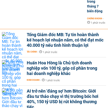
trong
tháng 7
biến động
CHỨNG KHOÁN
-
1 phút trước
Tổng Giám đốc MB: Tự tin hoàn thành
kế hoạch lợi nhuận năm, có thể đạt mốc
40.000 tỷ nếu tình hình thuận lợi
TÀI CHÍNH
-
1 phút trước
Huấn Hoa Hồng là Chủ tịch doanh
nghiệp vốn 100 tỷ, góp cổ phần trong
hai doanh nghiệp khác
KINH DOANH
-
1 phút trước
AI trở nên 'đáng sợ' hơn Bitcoin: Giới
đầu tư tháo chạy vì thị trường bốc hơi
40%, 150 tỷ USD bị rút không thương
tiếc