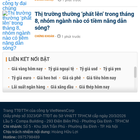
1 phút trước
Thị trường thường ‘phất lên’ trong tháng
8, nhóm ngành nào có tiềm năng dẫn
sóng?
CHỨNG KHOÁN
-
1 phút trước
LIÊN KẾT NỔI BẬT
Giá vàng hôm nay
Tỷ giá ngoại tệ
Tỷ giá usd
Tỷ giá yen
Tỷ giá euro
Giá heo hơi
Giá cà phê
Giá tiêu hôm nay
Lãi suất ngân hàng
Giá xăng dầu
Giá thép hôm nay
Giá sầu riêng
Giá thịt heo
Giá gạo
Giá cao su
Best Retail Brokers
Diễn đàn đầu tư Việt Nam 2026
Trang TTĐTTH của công ty VietNewsCorp
Giấy phép số 3323/GP-TTĐT do Sở VH&TT TP.HCM cấp ngày 20/3/2026
Lầu 5 - Compa Building - 293 Điện Biên Phủ - Phường Gia Định - TP.HCM
Chi nhánh:
Số 5 - Khu 38A Trần Phú - Phường Ba Đình - TP. Hà Nội
Chịu trách nhiệm nội dung:
Hoàng Hữu Lợi
Hotline:
0975798489