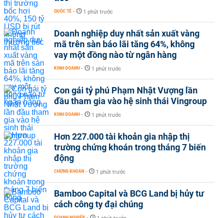
QUỐC TẾ
-
1 phút trước
Doanh nghiệp duy nhất sản xuất vàng
mã trên sàn báo lãi tăng 64%, không
vay một đồng nào từ ngân hàng
KINH DOANH
-
1 phút trước
Con gái tỷ phú Phạm Nhật Vượng lần
đầu tham gia vào hệ sinh thái Vingroup
KINH DOANH
-
1 phút trước
Hơn 227.000 tài khoản gia nhập thị
trường chứng khoán trong tháng 7 biến
động
CHỨNG KHOÁN
-
1 phút trước
Bamboo Capital và BCG Land bị hủy tư
cách công ty đại chúng
DOANH NGHIỆP
-