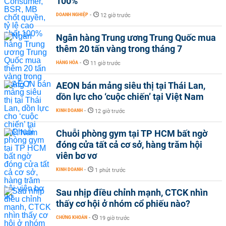
100%
DOANH NGHIỆP
-
12 giờ trước
Ngân hàng Trung ương Trung Quốc mua
thêm 20 tấn vàng trong tháng 7
HÀNG HÓA
-
11 giờ trước
AEON bán mảng siêu thị tại Thái Lan,
dồn lực cho ‘cuộc chiến’ tại Việt Nam
KINH DOANH
-
12 giờ trước
Chuỗi phòng gym tại TP HCM bất ngờ
đóng cửa tất cả cơ sở, hàng trăm hội
viên bơ vơ
KINH DOANH
-
1 phút trước
Sau nhịp điều chỉnh mạnh, CTCK nhìn
thấy cơ hội ở nhóm cổ phiếu nào?
CHỨNG KHOÁN
-
19 giờ trước