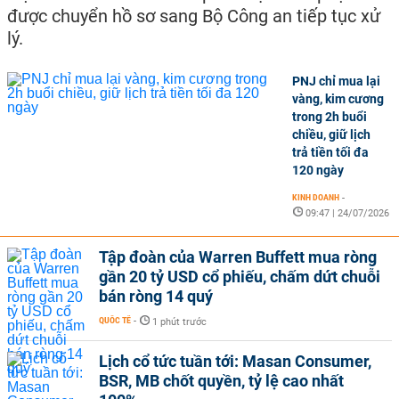
được chuyển hồ sơ sang Bộ Công an tiếp tục xử
lý.
PNJ chỉ mua lại
vàng, kim cương
trong 2h buổi
chiều, giữ lịch
trả tiền tối đa
120 ngày
KINH DOANH
-
09:47 | 24/07/2026
Tập đoàn của Warren Buffett mua ròng
gần 20 tỷ USD cổ phiếu, chấm dứt chuỗi
bán ròng 14 quý
QUỐC TẾ
-
1 phút trước
Lịch cổ tức tuần tới: Masan Consumer,
BSR, MB chốt quyền, tỷ lệ cao nhất