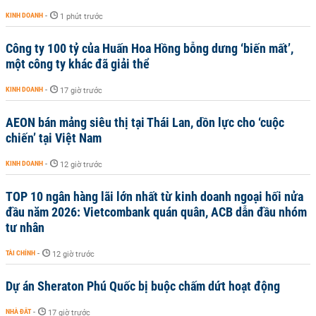
KINH DOANH
-
1 phút trước
Công ty 100 tỷ của Huấn Hoa Hồng bỗng dưng ‘biến mất’,
một công ty khác đã giải thể
KINH DOANH
-
17 giờ trước
AEON bán mảng siêu thị tại Thái Lan, dồn lực cho ‘cuộc
chiến’ tại Việt Nam
KINH DOANH
-
12 giờ trước
TOP 10 ngân hàng lãi lớn nhất từ kinh doanh ngoại hối nửa
đầu năm 2026: Vietcombank quán quân, ACB dẫn đầu nhóm
tư nhân
TÀI CHÍNH
-
12 giờ trước
Dự án Sheraton Phú Quốc bị buộc chấm dứt hoạt động
NHÀ ĐẤT
-
17 giờ trước