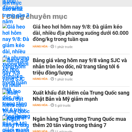
Cùng chuyên mục
Giá heo hơi hôm nay 9/8: Đà giảm kéo
dài, nhiều địa phương xuống dưới 60.000
đồng/kg trong tuần qua
HÀNG HÓA
-
1 phút trước
Bảng giá vàng hôm nay 9/8 vàng SJC và
nhẫn tròn leo dốc, nữ trang tăng tới 6
triệu đồng/lượng
HÀNG HÓA
-
1 phút trước
Xuất khẩu đất hiếm của Trung Quốc sang
Nhật Bản và Mỹ giảm mạnh
HÀNG HÓA
-
5 giờ trước
Ngân hàng Trung ương Trung Quốc mua
thêm 20 tấn vàng trong tháng 7
HÀNG HÓA
-
11 giờ trước