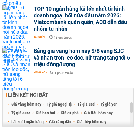
TOP 10 ngân hàng lãi lớn nhất từ kinh
doanh ngoại hối nửa đầu năm 2026:
Vietcombank quán quân, ACB dẫn đầu
nhóm tư nhân
TÀI CHÍNH
-
12 giờ trước
Bảng giá vàng hôm nay 9/8 vàng SJC
và nhẫn tròn leo dốc, nữ trang tăng tới 6
triệu đồng/lượng
HÀNG HÓA
-
1 phút trước
LIÊN KẾT NỔI BẬT
Giá vàng hôm nay
Tỷ giá ngoại tệ
Tỷ giá usd
Tỷ giá yen
Tỷ giá euro
Giá heo hơi
Giá cà phê
Giá tiêu hôm nay
Lãi suất ngân hàng
Giá xăng dầu
Giá thép hôm nay
Giá sầu riêng
Giá thịt heo
Giá gạo
Giá cao su