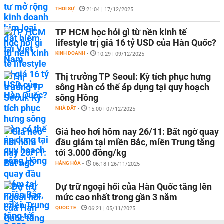
THỜI SỰ
-
21:04 | 17/12/2025
TP HCM học hỏi gì từ nền kinh tế
lifestyle trị giá 16 tỷ USD của Hàn Quốc?
KINH DOANH
-
10:29 | 09/12/2025
Thị trưởng TP Seoul: Kỳ tích phục hưng
sông Hàn có thể áp dụng tại quy hoạch
sông Hồng
NHÀ ĐẤT
-
15:00 | 07/12/2025
Giá heo hơi hôm nay 26/11: Bất ngờ quay
đầu giảm tại miền Bắc, miền Trung tăng
tới 3.000 đồng/kg
HÀNG HÓA
-
06:18 | 26/11/2025
Dự trữ ngoại hối của Hàn Quốc tăng lên
mức cao nhất trong gần 3 năm
QUỐC TẾ
-
06:21 | 05/11/2025