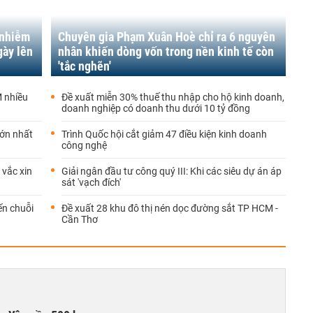
 nhiễm
Chuyên gia Phạm Xuân Hoè chỉ ra 6 nguyên
gày lên
nhân khiến dòng vốn trong nền kinh tế còn
'tắc nghẽn'
 nhiều
Đề xuất miễn 30% thuế thu nhập cho hộ kinh doanh,
doanh nghiệp có doanh thu dưới 10 tỷ đồng
lớn nhất
Trình Quốc hội cắt giảm 47 điều kiện kinh doanh
công nghệ
 vắc xin
Giải ngân đầu tư công quý III: Khi các siêu dự án áp
sát 'vạch đích'
ến chuỗi
Đề xuất 28 khu đô thị nén dọc đường sắt TP HCM -
Cần Thơ