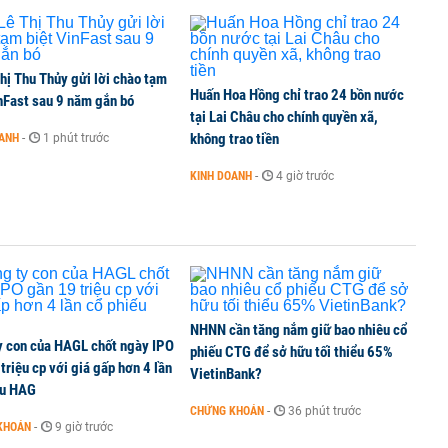
TCK, ai đã mua vào?
hị Thu Thủy gửi lời chào tạm
Huấn Hoa Hồng chỉ trao 24 bồn nước
ine, lao động công trình đóng BHXH bắt buộc
nFast sau 9 năm gắn bó
tại Lai Châu cho chính quyền xã,
không trao tiền
OANH
-
1 phút trước
KINH DOANH
-
4 giờ trước
 Văn Khoa bị khởi tố
NHNN cần tăng nắm giữ bao nhiêu cổ
y con của HAGL chốt ngày IPO
phiếu CTG để sở hữu tối thiểu 65%
triệu cp với giá gấp hơn 4 lần
VietinBank?
ếu HAG
CHỨNG KHOÁN
-
36 phút trước
KHOÁN
-
9 giờ trước