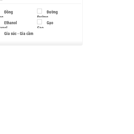
Đồng
Đường
Ethanol
Gạo
Gia súc - Gia cầm
Giấy
Gỗ
Hạt điều
Hồ tiêu - Hạt tiêu
Khí đốt
Kim loại khác
Mắc ca
Muối
Ngũ cốc
Nhựa - Hạt nhựa
Palladium
Phân bón