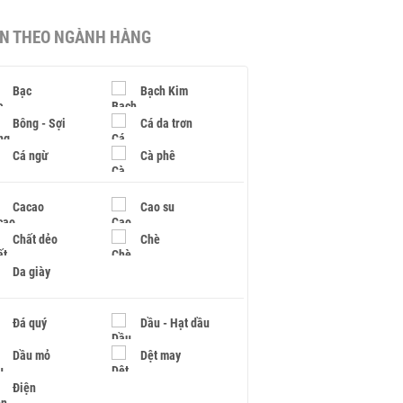
IN THEO NGÀNH HÀNG
Bạc
Bạch Kim
Bông - Sợi
Cá da trơn
Cá ngừ
Cà phê
Cacao
Cao su
Chất dẻo
Chè
Da giày
Đá quý
Dầu - Hạt dầu
Dầu mỏ
Dệt may
Điện