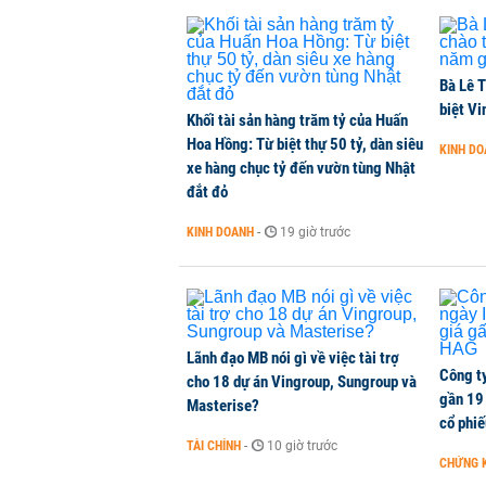
Dòng tiền ngoại bất ngờ trở lại T
CHỨNG KHOÁN
-
1 phút trước
Bà Lê T
Kiến nghị đưa người bán hàng onl
biệt Vi
Khối tài sản hàng trăm tỷ của Huấn
THỜI SỰ
-
1 phút trước
Hoa Hồng: Từ biệt thự 50 tỷ, dàn siêu
KINH D
xe hàng chục tỷ đến vườn tùng Nhật
đắt đỏ
TikToker Khánh Sky, Vua Quạt, Hồ
KINH DOANH
-
19 giờ trước
KINH DOANH
-
1 phút trước
Lãnh đạo MB nói gì về việc tài trợ
Công t
cho 18 dự án Vingroup, Sungroup và
gần 19 
Masterise?
cổ phi
TÀI CHÍNH
-
10 giờ trước
CHỨNG 