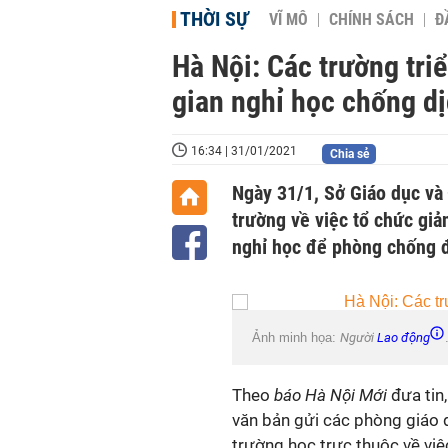
THỜI SỰ
VĨ MÔ
CHÍNH SÁCH
Đ
Hà Nội: Các trường triể
gian nghỉ học chống d
16:34 | 31/01/2021
Chia sẻ
Ngày 31/1, Sở Giáo dục và
trường về việc tổ chức giả
nghỉ học để phòng chống đ
Ảnh minh họa:
Người
Lao động
Theo
báo Hà Nội Mới
đưa tin
văn bản gửi các phòng giáo dụ
trường học trực thuộc về việ