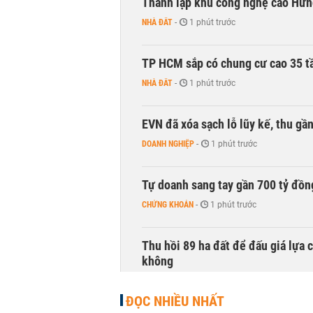
Thành lập khu công nghệ cao Hưn
NHÀ ĐẤT
-
1 phút trước
TP HCM sắp có chung cư cao 35 tầ
NHÀ ĐẤT
-
1 phút trước
EVN đã xóa sạch lỗ lũy kế, thu g
DOANH NGHIỆP
-
1 phút trước
Tự doanh sang tay gần 700 tỷ đồn
CHỨNG KHOÁN
-
1 phút trước
Thu hồi 89 ha đất để đấu giá lựa 
không
NHÀ ĐẤT
-
1 phút trước
ĐỌC NHIỀU NHẤT