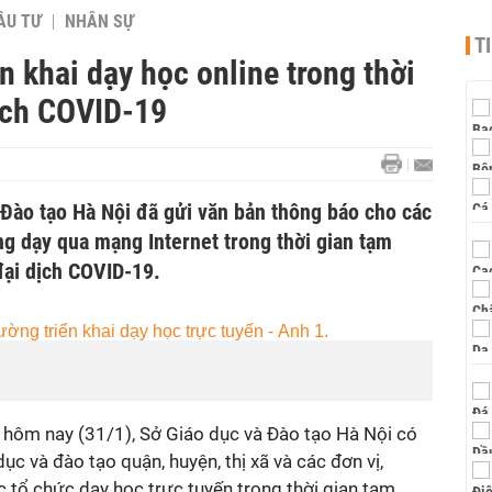
ẦU TƯ
NHÂN SỰ
T
n khai dạy học online trong thời
ịch COVID-19
 Đào tạo Hà Nội đã gửi văn bản thông báo cho các
ng dạy qua mạng Internet trong thời gian tạm
ại dịch COVID-19.
.
, hôm nay (31/1), Sở Giáo dục và Đào tạo Hà Nội có
c và đào tạo quận, huyện, thị xã và các đơn vị,
c tổ chức dạy học trực tuyến trong thời gian tạm