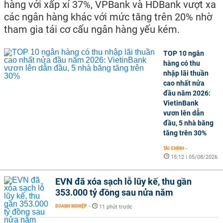
hàng với xấp xỉ 37%, VPBank và HDBank vượt xa
các ngân hàng khác với mức tăng trên 20% nhờ
tham gia tái cơ cấu ngân hàng yếu kém.
TOP 10 ngân
hàng có thu
nhập lãi thuần
cao nhất nửa
đầu năm 2026:
VietinBank
vươn lên dẫn
đầu, 5 nhà băng
tăng trên 30%
TÀI CHÍNH
-
15:12 | 05/08/2026
EVN đã xóa sạch lỗ lũy kế, thu gần
353.000 tỷ đồng sau nửa năm
DOANH NGHIỆP
-
11 phút trước