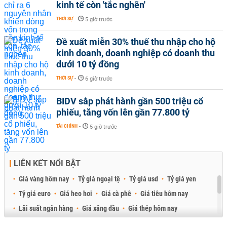
kinh tế còn 'tắc nghẽn'
THỜI SỰ
-
5 giờ trước
Đề xuất miễn 30% thuế thu nhập cho hộ
kinh doanh, doanh nghiệp có doanh thu
dưới 10 tỷ đồng
THỜI SỰ
-
6 giờ trước
BIDV sắp phát hành gần 500 triệu cổ
phiếu, tăng vốn lên gần 77.800 tỷ
TÀI CHÍNH
-
5 giờ trước
LIÊN KẾT NỔI BẬT
Giá vàng hôm nay
Tỷ giá ngoại tệ
Tỷ giá usd
Tỷ giá yen
Tỷ giá euro
Giá heo hơi
Giá cà phê
Giá tiêu hôm nay
Lãi suất ngân hàng
Giá xăng dầu
Giá thép hôm nay
Giá sầu riêng
Giá thịt heo
Giá gạo
Giá cao su