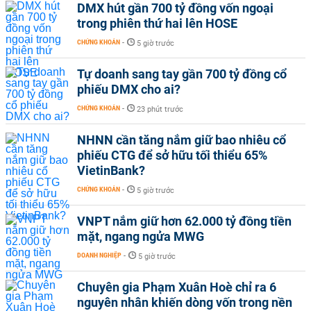
DMX hút gần 700 tỷ đồng vốn ngoại
trong phiên thứ hai lên HOSE
CHỨNG KHOÁN
-
5 giờ trước
Tự doanh sang tay gần 700 tỷ đồng cổ
phiếu DMX cho ai?
CHỨNG KHOÁN
-
23 phút trước
NHNN cần tăng nắm giữ bao nhiêu cổ
phiếu CTG để sở hữu tối thiểu 65%
VietinBank?
CHỨNG KHOÁN
-
5 giờ trước
VNPT nắm giữ hơn 62.000 tỷ đồng tiền
mặt, ngang ngửa MWG
DOANH NGHIỆP
-
5 giờ trước
Chuyên gia Phạm Xuân Hoè chỉ ra 6
nguyên nhân khiến dòng vốn trong nền