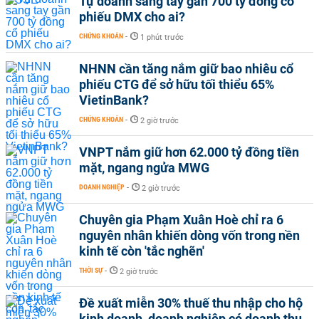
Tự doanh sang tay gần 700 tỷ đồng cổ
phiếu DMX cho ai?
CHỨNG KHOÁN
-
1 phút trước
NHNN cần tăng nắm giữ bao nhiêu cổ
phiếu CTG để sở hữu tối thiểu 65%
VietinBank?
CHỨNG KHOÁN
-
2 giờ trước
VNPT nắm giữ hơn 62.000 tỷ đồng tiền
mặt, ngang ngửa MWG
DOANH NGHIỆP
-
2 giờ trước
Chuyên gia Phạm Xuân Hoè chỉ ra 6
nguyên nhân khiến dòng vốn trong nền
kinh tế còn 'tắc nghẽn'
THỜI SỰ
-
2 giờ trước
Đề xuất miễn 30% thuế thu nhập cho hộ
kinh doanh, doanh nghiệp có doanh thu