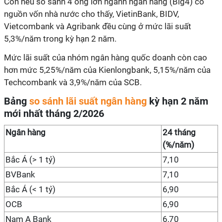
Còn nếu so sánh 4 ông lớn ngành ngân hàng (Big4) có
nguồn vốn nhà nước cho thấy, VietinBank, BIDV,
Vietcombank và Agribank đều cùng ở mức lãi suất
5,3%/năm trong kỳ hạn 2 năm.
Mức lãi suất của nhóm ngân hàng quốc doanh còn cao
hơn mức 5,25%/năm của Kienlongbank, 5,15%/năm của
Techcombank và 3,9%/năm của SCB.
Bảng
so sánh lãi suất ngân hàng
kỳ hạn 2 năm
mới nhất tháng 2/2026
Ngân hàng
24 tháng
(%/năm)
Bắc Á (> 1 tỷ)
7,10
BVBank
7,10
Bắc Á (< 1 tỷ)
6,90
OCB
6,90
Nam A Bank
6,70