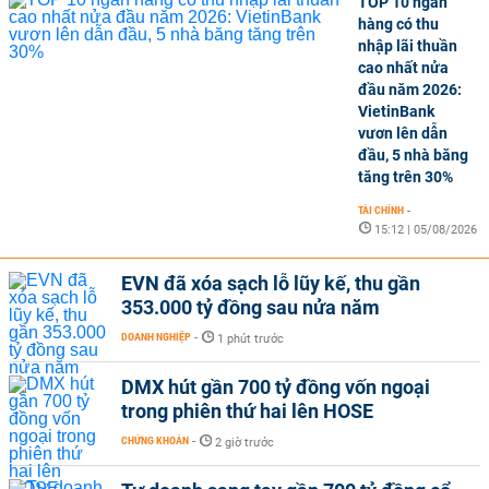
TOP 10 ngân
hàng có thu
nhập lãi thuần
cao nhất nửa
đầu năm 2026:
VietinBank
vươn lên dẫn
đầu, 5 nhà băng
tăng trên 30%
TÀI CHÍNH
-
15:12 | 05/08/2026
EVN đã xóa sạch lỗ lũy kế, thu gần
353.000 tỷ đồng sau nửa năm
DOANH NGHIỆP
-
1 phút trước
DMX hút gần 700 tỷ đồng vốn ngoại
trong phiên thứ hai lên HOSE
CHỨNG KHOÁN
-
2 giờ trước