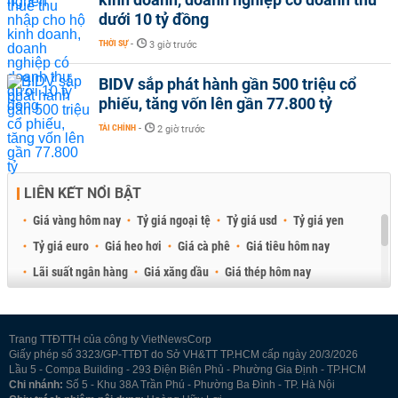
dưới 10 tỷ đồng
THỜI SỰ
-
3 giờ trước
BIDV sắp phát hành gần 500 triệu cổ
phiếu, tăng vốn lên gần 77.800 tỷ
TÀI CHÍNH
-
2 giờ trước
LIÊN KẾT NỔI BẬT
Giá vàng hôm nay
Tỷ giá ngoại tệ
Tỷ giá usd
Tỷ giá yen
Tỷ giá euro
Giá heo hơi
Giá cà phê
Giá tiêu hôm nay
Lãi suất ngân hàng
Giá xăng dầu
Giá thép hôm nay
Giá sầu riêng
Giá thịt heo
Giá gạo
Giá cao su
Best Retail Brokers
Diễn đàn đầu tư Việt Nam 2026
Trang TTĐTTH của công ty VietNewsCorp
Giấy phép số 3323/GP-TTĐT do Sở VH&TT TP.HCM cấp ngày 20/3/2026
Lầu 5 - Compa Building - 293 Điện Biên Phủ - Phường Gia Định - TP.HCM
Chi nhánh:
Số 5 - Khu 38A Trần Phú - Phường Ba Đình - TP. Hà Nội