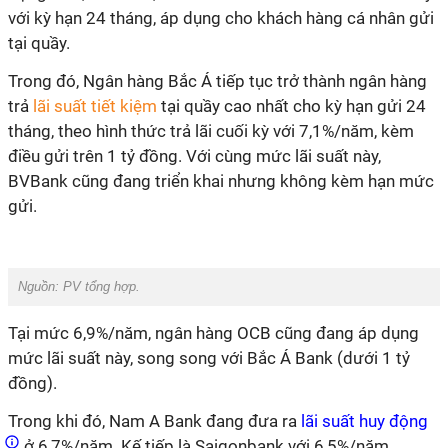
với kỳ hạn 24 tháng, áp dụng cho khách hàng cá nhân gửi
tại quầy.
Trong đó, Ngân hàng Bắc Á tiếp tục trở thành ngân hàng
trả
lãi suất tiết kiệm
tại quầy cao nhất cho kỳ hạn gửi 24
tháng, theo hình thức trả lãi cuối kỳ với 7,1%/năm, kèm
điều gửi trên 1 tỷ đồng. Với cùng mức lãi suất này,
BVBank cũng đang triển khai nhưng không kèm hạn mức
gửi.
Nguồn: PV tổng hợp.
Tại mức 6,9%/năm, ngân hàng OCB cũng đang áp dụng
mức lãi suất này, song song với Bắc Á Bank (dưới 1 tỷ
đồng).
Trong khi đó, Nam A Bank đang đưa ra
lãi suất huy động
ở 6,7%/năm. Kế tiếp là Saigonbank với 6,5%/năm.