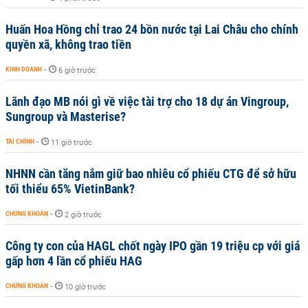
Huấn Hoa Hồng chỉ trao 24 bồn nước tại Lai Châu cho chính
quyền xã, không trao tiền
KINH DOANH
-
6 giờ trước
Lãnh đạo MB nói gì về việc tài trợ cho 18 dự án Vingroup,
Sungroup và Masterise?
TÀI CHÍNH
-
11 giờ trước
NHNN cần tăng nắm giữ bao nhiêu cổ phiếu CTG để sở hữu
tối thiểu 65% VietinBank?
CHỨNG KHOÁN
-
2 giờ trước
Công ty con của HAGL chốt ngày IPO gần 19 triệu cp với giá
gấp hơn 4 lần cổ phiếu HAG
CHỨNG KHOÁN
-
10 giờ trước