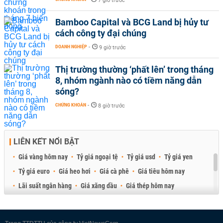
7 giờ trước
Bamboo Capital và BCG Land bị hủy tư
cách công ty đại chúng
DOANH NGHIỆP
-
9 giờ trước
Thị trường thường ‘phất lên’ trong tháng
8, nhóm ngành nào có tiềm năng dẫn
sóng?
CHỨNG KHOÁN
-
8 giờ trước
LIÊN KẾT NỔI BẬT
Giá vàng hôm nay
Tỷ giá ngoại tệ
Tỷ giá usd
Tỷ giá yen
Tỷ giá euro
Giá heo hơi
Giá cà phê
Giá tiêu hôm nay
Lãi suất ngân hàng
Giá xăng dầu
Giá thép hôm nay
Giá sầu riêng
Giá thịt heo
Giá gạo
Giá cao su
Best Retail Brokers
Diễn đàn đầu tư Việt Nam 2026