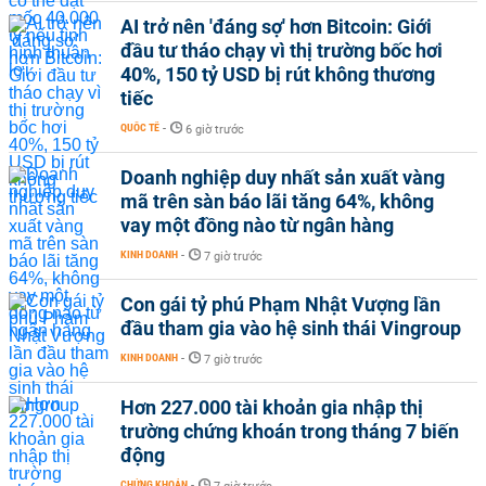
AI trở nên 'đáng sợ' hơn Bitcoin: Giới
đầu tư tháo chạy vì thị trường bốc hơi
40%, 150 tỷ USD bị rút không thương
tiếc
QUỐC TẾ
-
6 giờ trước
Doanh nghiệp duy nhất sản xuất vàng
mã trên sàn báo lãi tăng 64%, không
vay một đồng nào từ ngân hàng
KINH DOANH
-
7 giờ trước
Con gái tỷ phú Phạm Nhật Vượng lần
đầu tham gia vào hệ sinh thái Vingroup
KINH DOANH
-
7 giờ trước
Hơn 227.000 tài khoản gia nhập thị
trường chứng khoán trong tháng 7 biến
động
CHỨNG KHOÁN
-