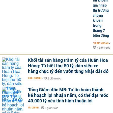
tài khoản
gia nhập
thị trường
chứng
khoán
trong
tháng 7
biến động
CHỨNG KHOÁN
-
7 giờ trước
Khối tài sản hàng trăm tỷ của Huấn Hoa
Hồng: Từ biệt thự 50 tỷ, dàn siêu xe
hàng chục tỷ đến vườn tùng Nhật đắt đỏ
KINH DOANH
-
2 giờ trước
Tổng Giám đốc MB: Tự tin hoàn thành
kế hoạch lợi nhuận năm, có thể đạt mốc
40.000 tỷ nếu tình hình thuận lợi
TÀI CHÍNH
-
6 giờ trước