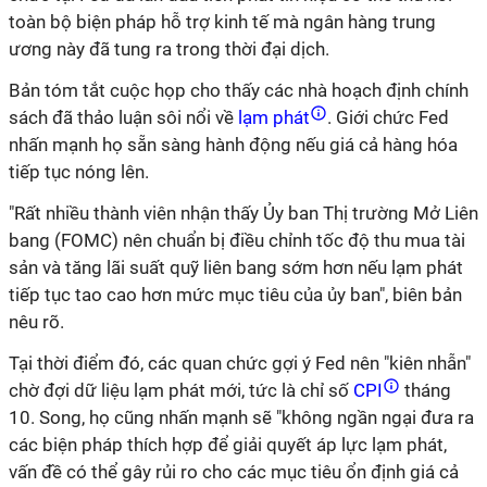
toàn bộ biện pháp hỗ trợ kinh tế mà ngân hàng trung
ương này đã tung ra trong thời đại dịch.
Bản tóm tắt cuộc họp cho thấy các nhà hoạch định chính
sách đã thảo luận sôi nổi về
lạm phát
. Giới chức Fed
nhấn mạnh họ sẵn sàng hành động nếu giá cả hàng hóa
tiếp tục nóng lên.
"Rất nhiều thành viên nhận thấy Ủy ban Thị trường Mở Liên
bang (FOMC) nên chuẩn bị điều chỉnh tốc độ thu mua tài
sản và tăng lãi suất quỹ liên bang sớm hơn nếu lạm phát
tiếp tục tao cao hơn mức mục tiêu của ủy ban", biên bản
nêu rõ.
Tại thời điểm đó, các quan chức gợi ý Fed nên "kiên nhẫn"
chờ đợi dữ liệu lạm phát mới, tức là chỉ số
CPI
tháng
10. Song, họ cũng nhấn mạnh sẽ "không ngần ngại đưa ra
các biện pháp thích hợp để giải quyết áp lực lạm phát,
vấn đề có thể gây rủi ro cho các mục tiêu ổn định giá cả