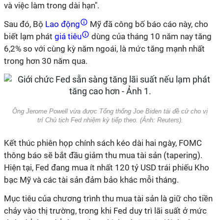
và việc làm trong dài hạn".
Sau đó, Bộ
Lao động
Mỹ đã công bố báo cáo này, cho
biết lạm phát
giá tiêu
dùng của tháng 10 năm nay tăng
6,2% so với cùng kỳ năm ngoái, là mức tăng mạnh nhất
trong hơn 30 năm qua.
Ông Jerome Powell vừa được Tổng thống Joe Biden tái đề cử cho vị
trí Chủ tịch Fed nhiệm kỳ tiếp theo. (Ảnh:
Reuters
).
Kết thúc phiên họp chính sách kéo dài hai ngày, FOMC
thông báo sẽ bắt đầu giảm thu mua tài sản (tapering).
Hiện tại, Fed đang mua ít nhất 120 tỷ USD trái phiếu Kho
bạc Mỹ và các tài sản đảm bảo khác mỗi tháng.
Mục tiêu của chương trình thu mua tài sản là giữ cho tiền
chảy vào thị trường, trong khi Fed duy trì lãi suất ở mức