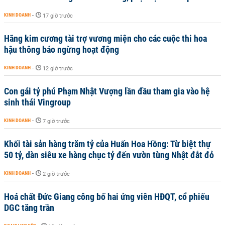
KINH DOANH
-
17 giờ trước
Hãng kim cương tài trợ vương miện cho các cuộc thi hoa
hậu thông báo ngừng hoạt động
KINH DOANH
-
12 giờ trước
Con gái tỷ phú Phạm Nhật Vượng lần đầu tham gia vào hệ
sinh thái Vingroup
KINH DOANH
-
7 giờ trước
Khối tài sản hàng trăm tỷ của Huấn Hoa Hồng: Từ biệt thự
50 tỷ, dàn siêu xe hàng chục tỷ đến vườn tùng Nhật đắt đỏ
KINH DOANH
-
2 giờ trước
Hoá chất Đức Giang công bố hai ứng viên HĐQT, cổ phiếu
DGC tăng trần