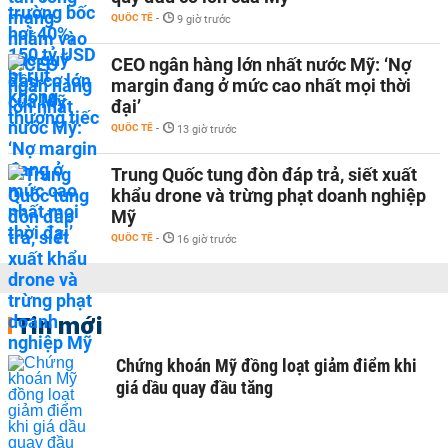
QUỐC TẾ
-
9 giờ trước
CEO ngân hàng lớn nhất nước Mỹ: ‘Nợ
margin đang ở mức cao nhất mọi thời
đại’
QUỐC TẾ
-
13 giờ trước
Trung Quốc tung đòn đáp trả, siết xuất
khẩu drone và trừng phạt doanh nghiệp
Mỹ
QUỐC TẾ
-
16 giờ trước
Tin mới
Chứng khoán Mỹ đồng loạt giảm điểm khi
giá dầu quay đầu tăng