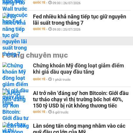
QUỐC TẾ
-
09:00 | 26/07/2026
Fed nhiều khả năng tiếp tục giữ nguyên
lãi suất trong tháng 7
QUỐC TẾ
-
09:00 | 25/07/2026
Cùng chuyên mục
Chứng khoán Mỹ đồng loạt giảm điểm
khi giá dầu quay đầu tăng
QUỐC TẾ
-
1 phút trước
AI trở nên 'đáng sợ' hơn Bitcoin: Giới đầu
tư tháo chạy vì thị trường bốc hơi 40%,
150 tỷ USD bị rút không thương tiếc
QUỐC TẾ
-
6 giờ trước
Làn sóng tấn công mạng nhằm vào các
quỹ đầu cơ lớn của Mỹ