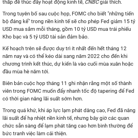
thấp để thúc đẩy hoạt động kinh tế,
CNBC
giải thích.
Trong tuyên bố sau cuộc họp, FOMC cho biết "những tiến
bộ đáng kể" trong nền kinh tế sẽ cho phép Fed giảm 15 tỷ
USD mua sắm mỗi tháng, gồm 10 tỷ USD mua trái phiếu
Kho bạc và 5 tỷ USD tài sản đảm bảo.
Kế hoạch trên sẽ được duy trì ít nhất đến hết tháng 12
năm nay và có thể kéo dài sang năm 2022 cho đến khi
chương trình kết thúc, dự kiến là vào cuối mùa xuân hoặc
đầu mùa hè năm tới.
Biên bản cuộc họp tháng 11 ghi nhận rằng một số thành
viên trong FOMC muốn đẩy nhanh tốc độ tapering để Fed
có thời gian nâng lãi suất sớm hơn.
Trong quá khứ, khi áp lực lạm phát dâng cao, Fed đã nâng
lãi suất để hạ nhiệt nền kinh tế, nhưng bây giờ các quan
chức sẵn sàng để lạm phát tăng cao hơn bình thường để
bức tranh việc làm cải thiện.