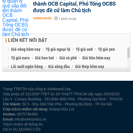
thành OCB Capital, Phó Tổng OCBS
được đề cử làm Chủ tịch
CHỨNG KHOÁN
-
1 phút trước
LIÊN KẾT NỔI BẬT
Giá vàng hôm nay
Tỷ giá ngoại tệ
Tỷ giá usd
Tỷ giá yen
Tỷ giá euro
Giá heo hơi
Giá cà phê
Giá tiêu hôm nay
Lãi suất ngân hàng
Giá xăng dầu
Giá thép hôm nay
Giá sầu riêng
Giá thịt heo
Giá gạo
Giá cao su
Best Retail Brokers
Diễn đàn đầu tư Việt Nam 2026
Trang TTĐTTH của công ty VietNewsCorp
Giấy phép số 3323/GP-TTĐT do Sở VH&TT TP.HCM cấp ngày 20/3/2026
Lầu 5 - Compa Building - 293 Điện Biên Phủ - Phường Gia Định - TP.HCM
Chi nhánh:
Số 5 - Khu 38A Trần Phú - Phường Ba Đình - TP. Hà Nội
Chịu trách nhiệm nội dung:
Hoàng Hữu Lợi
Hotline:
0975798489
Email:
info@vietnambiz.vn
Trách nhiệm về thông tin
DỊCH VỤ QUẢNG CÁO