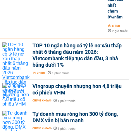
nhất
chạm
8%/năm
TÀI CHÍNH
-
2 giờ trước
TOP 10 ngân hàng có tỷ lệ nợ xấu thấp
nhất 6 tháng đầu năm 2026:
Vietcombank tiếp tục dẫn đầu, 3 nhà
băng dưới 1%
TÀI CHÍNH
-
1 phút trước
Vingroup chuyển nhượng hơn 4,8 triệu
cổ phiếu VHM
CHỨNG KHOÁN
-
1 phút trước
Tự doanh mua ròng hơn 300 tỷ đồng,
DMX vẫn bị bán mạnh
CHỨNG KHOÁN
-
1 phút trước