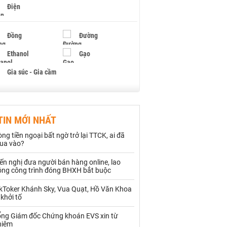
Điện
Đồng
Đường
Ethanol
Gạo
Gia súc - Gia cầm
Giấy
Gỗ
TIN MỚI NHẤT
Hạt điều
Hồ tiêu - Hạt tiêu
ng tiền ngoại bất ngờ trở lại TTCK, ai đã
Khí đốt
ua vào?
ến nghị đưa người bán hàng online, lao
Kim loại khác
Mắc ca
ộng công trình đóng BHXH bắt buộc
Muối
Ngũ cốc
ikToker Khánh Sky, Vua Quạt, Hồ Văn Khoa
 khởi tố
Nhựa - Hạt nhựa
ổng Giám đốc Chứng khoán EVS xin từ
hiệm