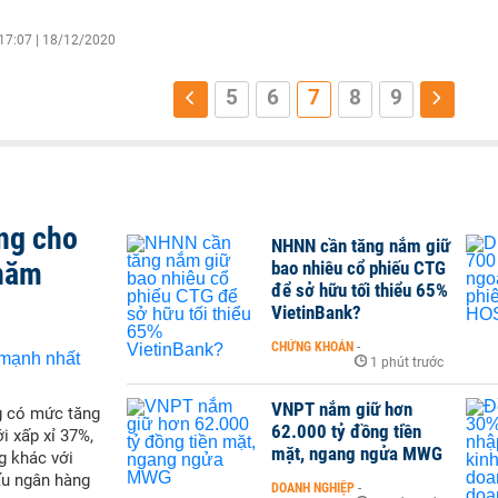
17:07 | 18/12/2020
5
6
7
8
9
ng cho
NHNN cần tăng nắm giữ
 năm
bao nhiêu cổ phiếu CTG
để sở hữu tối thiểu 65%
VietinBank?
CHỨNG KHOÁN
-
1 phút trước
VNPT nắm giữ hơn
g có mức tăng
62.000 tỷ đồng tiền
i xấp xỉ 37%,
mặt, ngang ngửa MWG
g khác với
ấu ngân hàng
DOANH NGHIỆP
-