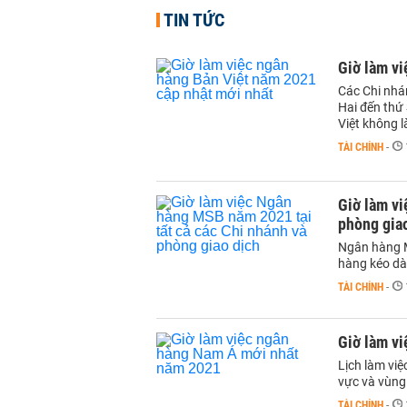
TIN TỨC
Giờ làm vi
Các Chi nhá
Hai đến thứ
Việt không l
TÀI CHÍNH
-
Giờ làm vi
phòng gia
Ngân hàng M
hàng kéo dài
TÀI CHÍNH
-
Giờ làm v
Lịch làm vi
vực và vùng
TÀI CHÍNH
-