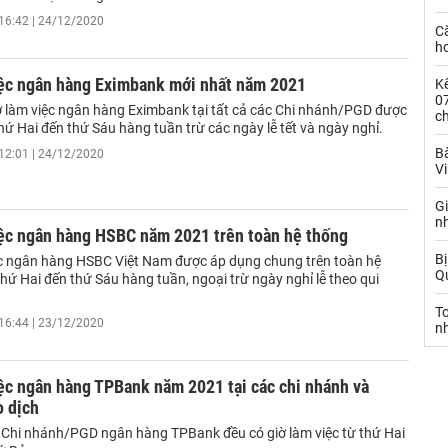
16:42 | 24/12/2020
C
ho
iệc ngân hàng Eximbank mới nhất năm 2021
Kế
0
iờ làm việc ngân hàng Eximbank tại tất cả các Chi nhánh/PGD được
c
hứ Hai đến thứ Sáu hàng tuần trừ các ngày lễ tết và ngày nghỉ.
Bà
12:01 | 24/12/2020
V
G
n
iệc ngân hàng HSBC năm 2021 trên toàn hệ thống
Bị
ệc ngân hàng HSBC Việt Nam được áp dụng chung trên toàn hệ
Qu
thứ Hai đến thứ Sáu hàng tuần, ngoại trừ ngày nghỉ lễ theo qui
T
16:44 | 23/12/2020
n
ệc ngân hàng TPBank năm 2021 tại các chi nhánh và
o dịch
 Chi nhánh/PGD ngân hàng TPBank đều có giờ làm việc từ thứ Hai