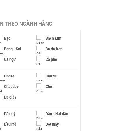
IN THEO NGÀNH HÀNG
Bạc
Bạch Kim
Bông - Sợi
Cá da trơn
Cá ngừ
Cà phê
Cacao
Cao su
Chất dẻo
Chè
Da giày
Đá quý
Dầu - Hạt dầu
Dầu mỏ
Dệt may