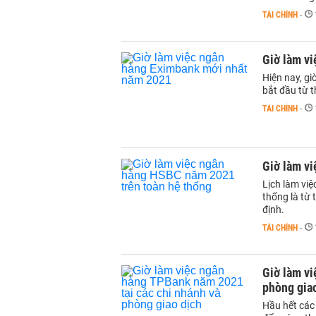
TÀI CHÍNH
-
Giờ làm v
Hiện nay, g
bắt đầu từ t
TÀI CHÍNH
-
Giờ làm v
Lịch làm vi
thống là từ 
định.
TÀI CHÍNH
-
Giờ làm vi
phòng gia
Hầu hết các