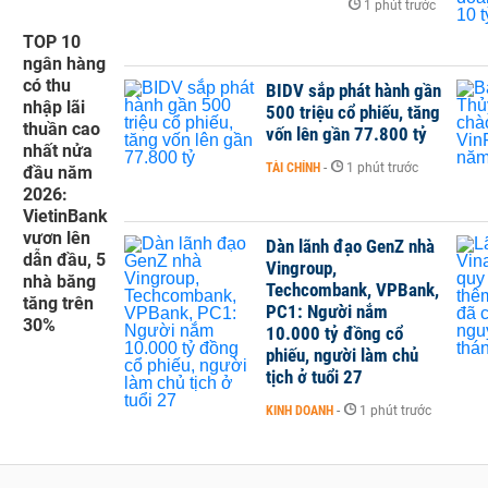
1 phút trước
TOP 10
ngân hàng
có thu
BIDV sắp phát hành gần
nhập lãi
500 triệu cổ phiếu, tăng
thuần cao
vốn lên gần 77.800 tỷ
nhất nửa
TÀI CHÍNH
-
1 phút trước
đầu năm
2026:
VietinBank
vươn lên
Dàn lãnh đạo GenZ nhà
dẫn đầu, 5
Vingroup,
nhà băng
Techcombank, VPBank,
tăng trên
PC1: Người nắm
30%
10.000 tỷ đồng cổ
phiếu, người làm chủ
tịch ở tuổi 27
KINH DOANH
-
1 phút trước