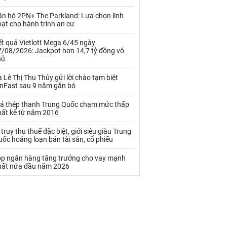
Palladium
Phân bón
ăn hộ 2PN+ The Parkland: Lựa chọn linh
Rau - Củ -Quả
Sắt thép
ạt cho hành trình an cư
Sữa
t quả Vietlott Mega 6/45 ngày
7/08/2026: Jackpot hơn 14,7 tỷ đồng vô
hủ
Than
Thức ăn chăn nuôi
 Lê Thị Thu Thủy gửi lời chào tạm biệt
inFast sau 9 năm gắn bó
Thủy hải sản khác
Tôm
iá thép thanh Trung Quốc chạm mức thấp
Vàng
hất kể từ năm 2016
 truy thu thuế đặc biệt, giới siêu giàu Trung
VLXD khác
Xăng dầu
ốc hoảng loạn bán tài sản, cổ phiếu
Xi măng - Clynker
op ngân hàng tăng trưởng cho vay mạnh
hất nửa đầu năm 2026