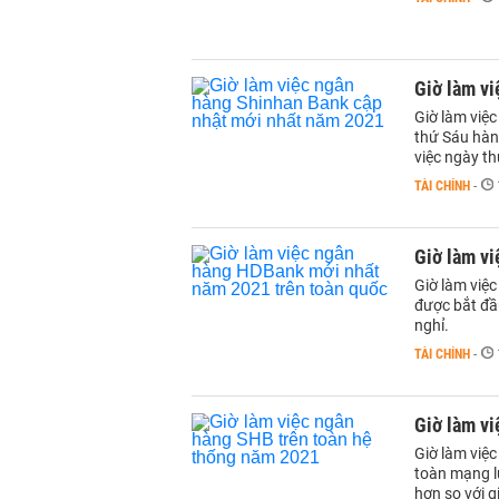
Giờ làm v
Giờ làm việ
thứ Sáu hàng
việc ngày t
TÀI CHÍNH
-
Giờ làm v
Giờ làm việ
được bắt đầu
nghỉ.
TÀI CHÍNH
-
Giờ làm v
Giờ làm việ
toàn mạng l
hơn so với g