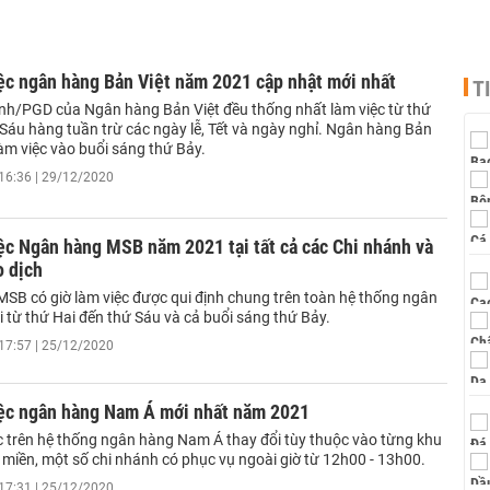
ệc ngân hàng Bản Việt năm 2021 cập nhật mới nhất
T
nh/PGD của Ngân hàng Bản Việt đều thống nhất làm việc từ thứ
 Sáu hàng tuần trừ các ngày lễ, Tết và ngày nghỉ. Ngân hàng Bản
àm việc vào buổi sáng thứ Bảy.
16:36 | 29/12/2020
ệc Ngân hàng MSB năm 2021 tại tất cả các Chi nhánh và
o dịch
SB có giờ làm việc được qui định chung trên toàn hệ thống ngân
 từ thứ Hai đến thứ Sáu và cả buổi sáng thứ Bảy.
17:57 | 25/12/2020
iệc ngân hàng Nam Á mới nhất năm 2021
ệc trên hệ thống ngân hàng Nam Á thay đổi tùy thuộc vào từng khu
 miền, một số chi nhánh có phục vụ ngoài giờ từ 12h00 - 13h00.
17:31 | 25/12/2020