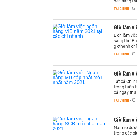
đến sáng th
TÀI CHÍNH
-
Giờ làm vi
Lịch làm việ
sáng thứ Bảy
giờ hành chí
TÀI CHÍNH
-
Giờ làm v
Tất cả Chi 
trong tuần 
cả ngày thứ
TÀI CHÍNH
-
Giờ làm v
Nắm rõ được
trong các gi