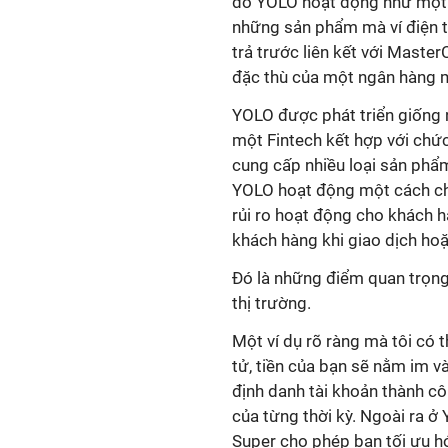
do YOLO hoạt động như một 
những sản phẩm mà ví điện t
trả trước liên kết với MasterC
đặc thù của một ngân hàng m
YOLO được phát triển giống n
một Fintech kết hợp với chứ
cung cấp nhiều loại sản phẩ
YOLO hoạt động một cách chặ
rủi ro hoạt động cho khách h
khách hàng khi giao dịch hoặ
Đó là những điểm quan trọng 
thị trường.
Một ví dụ rõ ràng mà tôi có t
tử, tiền của bạn sẽ nằm im và
định danh tài khoản thành côn
của từng thời kỳ. Ngoài ra ở
Super cho phép bạn tối ưu h