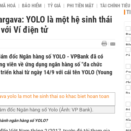
 MÃ HOÁ
BẢO HIỂM
TỶ GIÁ
PHI TIỀN MẶT
TÀI CHÍNH TIÊ
T
gava: YOLO là một hệ sinh thái
với Ví điện tử
iám đốc Ngân hàng số YOLO - VPBank đã có
ng viên về ứng dụng ngân hàng số "đa chức
triển khai từ ngày 14/9 với cái tên YOLO (Young
m đốc Ngân hàng số Yolo (Ảnh: VP Bank).
 thành ngân hàng số YOLO?
 đến Việt Nam tháng 2/2017, trước đó tôi tham gia