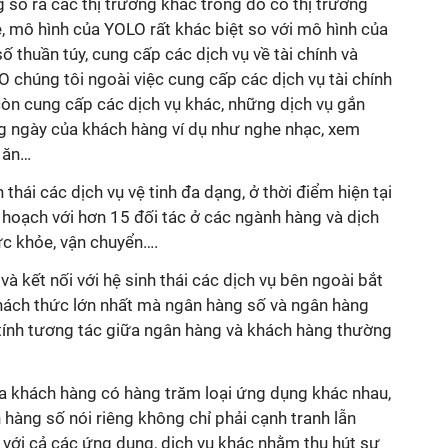
số ra các thị trường khác trong đó có thị trường
ẻ, mô hình của YOLO rất khác biệt so với mô hình của
 thuần túy, cung cấp các dịch vụ về tài chính và
 chúng tôi ngoài việc cung cấp các dịch vụ tài chính
còn cung cấp các dịch vụ khác, những dịch vụ gắn
ng ngày của khách hàng ví dụ như nghe nhạc, xem
ồ ăn…
thái các dịch vụ vệ tinh đa dạng, ở thời điểm hiện tại
ế hoạch với hơn 15 đối tác ở các ngành hàng và dịch
ức khỏe, vận chuyển….
 và kết nối với hệ sinh thái các dịch vụ bên ngoài bắt
hách thức lớn nhất mà ngân hàng số và ngân hàng
 tính tương tác giữa ngân hàng và khách hàng thường
ủa khách hàng có hàng trăm loại ứng dụng khác nhau,
hàng số nói riêng không chỉ phải cạnh tranh lẫn
 với cả các ứng dụng, dịch vụ khác nhằm thu hút sự