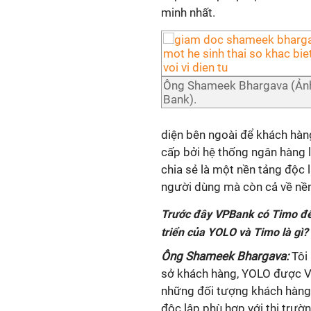
minh nhất.
Ông Shameek Bhargava (Ản
Bank).
diện bên ngoài để khách hàn
cấp bởi hệ thống ngân hàng l
chia sẻ là một nền tảng độc 
người dùng mà còn cả về nề
Trước đây VPBank có Timo để 
triển của YOLO và Timo là gì?
Ông Shameek Bhargava:
Tôi 
sở khách hàng, YOLO được VP
những đối tượng khách hàng 
độc lập phù hợp với thị trườn