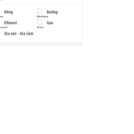
Đồng
Đường
Ethanol
Gạo
Gia súc - Gia cầm
Giấy
Gỗ
Hạt điều
Hồ tiêu - Hạt tiêu
Khí đốt
Kim loại khác
Mắc ca
Muối
Ngũ cốc
Nhựa - Hạt nhựa
Palladium
Phân bón