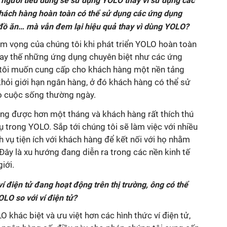
 người tiêu dùng sẽ sử dụng YOLO thay vì sử dụng các
hách hàng hoàn toàn có thể sử dụng các ứng dụng
, đồ ăn… mà vẫn đem lại hiệu quả thay vì dùng YOLO?
m vọng của chúng tôi khi phát triển YOLO hoàn toàn
hay thế những ứng dụng chuyên biệt như các ứng
 tôi muốn cung cấp cho khách hàng một nền tảng
 khỏi giới hạn ngân hàng, ở đó khách hàng có thể sử
o cuộc sống thường ngày.
ờng được hơn một tháng và khách hàng rất thích thú
ụ trong YOLO. Sắp tới chúng tôi sẽ làm việc với nhiều
h vụ tiện ích với khách hàng để kết nối với họ nhằm
Đây là xu hướng đang diễn ra trong các nền kinh tế
iới.
í điện tử đang hoạt động trên thị trường, ông có thể
OLO so với ví điện tử?
O khác biệt và ưu việt hơn các hình thức ví điện tử,