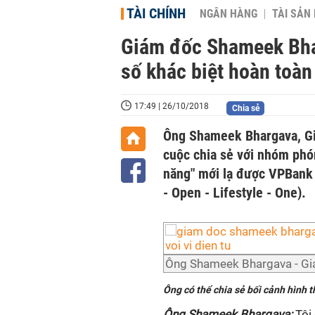
TÀI CHÍNH
NGÂN HÀNG
TÀI SẢN
Giám đốc Shameek Bhar
số khác biệt hoàn toàn 
17:49 | 26/10/2018
Chia sẻ
Ông Shameek Bhargava, G
cuộc chia sẻ với nhóm phó
năng" mới lạ được VPBank 
- Open - Lifestyle - One).
Ông Shameek Bhargava - Giá
Ông có thể chia sẻ bối cảnh hình
Ông Shameek Bhargava:
Tôi