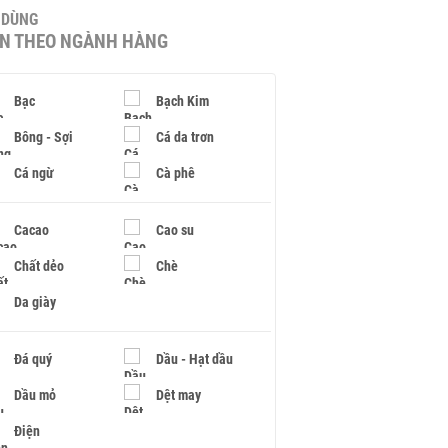
U DÙNG
IN THEO NGÀNH HÀNG
Bạc
Bạch Kim
Bông - Sợi
Cá da trơn
Cá ngừ
Cà phê
Cacao
Cao su
Chất dẻo
Chè
Da giày
Đá quý
Dầu - Hạt dầu
Dầu mỏ
Dệt may
Điện