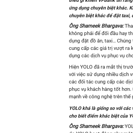
Điều gì khiến VPBank tin rằng
ứng dụng chuyên biệt khác. K
chuyên biệt khác để đặt taxi
Ông Shameek Bhargava:
Tha
không phải để đối đầu hay t
dụng đặt đồ ăn, taxi… Chúng
cung cấp các giá trị vượt ra
dụng các dịch vụ phục vụ ch
Hiện YOLO đã ra mắt thị trư
với việc sử dụng nhiều dịch v
các đối tác cung cấp các dịc
phục vụ khách hàng tốt hơn. 
mạnh về công nghệ trên thế g
YOLO khá là giống so với các v
cho biết điểm khác biệt của Y
Ông Shameek Bhargava:
YOL