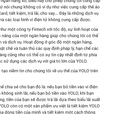
ngân hàng số, điều này cho phép chúng tôi cung cấp
ử nói chung không có ví dụ như việc cung cấp thẻ ảo
ard, tiết kiệm, trả lãi, cho vay…. Đây là những dịch vụ
à các loại hình ví điện tử không cung cấp được.
hư một công ty Fintech với tốc độ, sự linh hoạt của
c năng của một ngân hàng giúp cho chúng tôi có thể
m và dịch vụ. Hoạt động ở góc độ một ngân hàng,
t chẽ và tuân thủ các quy định pháp lý, hạn chế các
àng cũng như có thể có sự tin cậy nhất định từ phía
c sử dụng các dịch vụ với giá trị lớn của YOLO.
tạo niềm tin cho chúng tôi về ưu thế của YOLO trên
hể chia sẻ cho bạn đó là: nếu bạn bỏ tiền vào ví điện
 không sinh lãi, nếu bạn bỏ tiền vào YOLO, khi bạn
g, tiền của bạn sẽ được trả lãi dựa theo biểu lãi suất
 YOLO còn có một sản phẩm ưu việt là tiết kiệm YOLO
óa dòng tiền của mình và tiết kiệm một cách thông