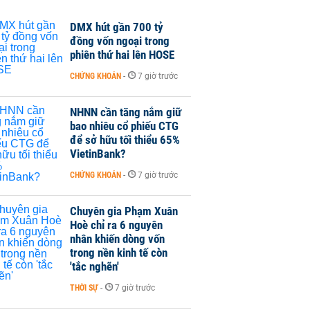
DMX hút gần 700 tỷ
đồng vốn ngoại trong
phiên thứ hai lên HOSE
CHỨNG KHOÁN
-
7 giờ trước
NHNN cần tăng nắm giữ
bao nhiêu cổ phiếu CTG
để sở hữu tối thiểu 65%
VietinBank?
CHỨNG KHOÁN
-
7 giờ trước
Chuyên gia Phạm Xuân
Hoè chỉ ra 6 nguyên
nhân khiến dòng vốn
trong nền kinh tế còn
'tắc nghẽn'
THỜI SỰ
-
7 giờ trước