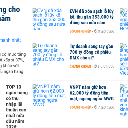
ng cho
EVN đã xóa sạch lỗ lũy
 năm
kế, thu gần 353.000 tỷ
đồng sau nửa năm
DOANH NGHIỆP
-
3 giờ trước
Tự doanh sang tay gần
700 tỷ đồng cổ phiếu
g có mức tăng
DMX cho ai?
i xấp xỉ 37%,
g khác với
CHỨNG KHOÁN
-
3 giờ trước
ấu ngân hàng
TOP 10
VNPT nắm giữ hơn
ngân hàng
62.000 tỷ đồng tiền
có thu
mặt, ngang ngửa MWG
nhập lãi
DOANH NGHIỆP
-
7 giờ trước
thuần cao
nhất nửa
đầu năm
2026: