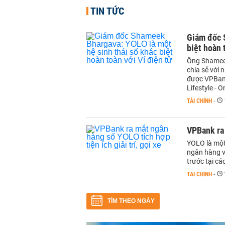
TIN TỨC
Giám đốc 
biệt hoàn 
Ông Shamee
chia sẻ với
được VPBank
Lifestyle - O
TÀI CHÍNH
-
VPBank ra 
YOLO là một
ngân hàng và
trước tại cá
TÀI CHÍNH
-
TÌM THEO NGÀY