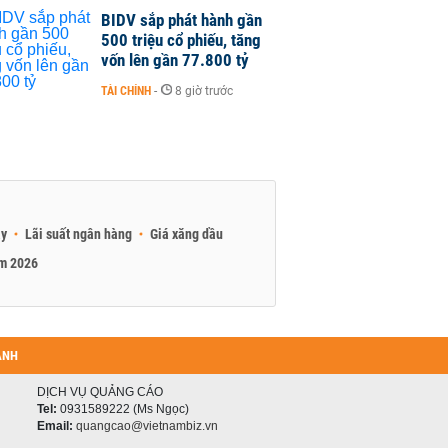
BIDV sắp phát hành gần
500 triệu cổ phiếu, tăng
vốn lên gần 77.800 tỷ
TÀI CHÍNH
-
8 giờ trước
ay
Lãi suất ngân hàng
Giá xăng dầu
am 2026
ANH
DỊCH VỤ QUẢNG CÁO
Tel:
0931589222 (Ms Ngọc)
Email:
quangcao@vietnambiz.vn