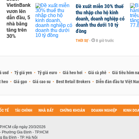
VietinBank
Đề xuất miễn 30% thuế
vươn lên
thu nhập cho hộ kinh
dẫn đầu, 5
doanh, doanh nghiệp có
nhà băng
doanh thu dưới 10 tỷ
tăng trên
đồng
30%
THỜI SỰ
-
8 giờ trước
á usd
Tỷ giá yen
Tỷ giá euro
Giá heo hơi
Giá cà phê
Giá tiêu hôm n
t heo
Giá gạo
Giá cao su
Best Retail Brokers
Diễn đàn đầu tư Việt N
ỐC TẾ
TÀI CHÍNH
NHÀ ĐẤT
CHỨNG KHOÁN
DOANH NGHIỆP
KINH DO
P.HCM cấp ngày 20/3/2026
 - Phường Gia Định - TP.HCM
 Ba Đình - TP. Hà Nội