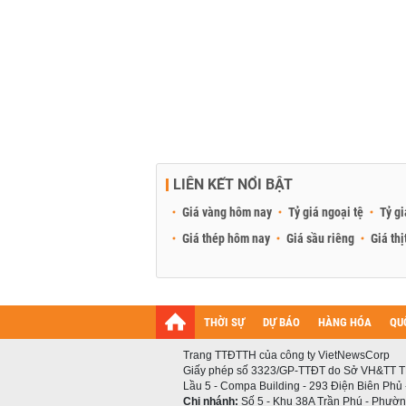
LIÊN KẾT NỔI BẬT
Giá vàng hôm nay
Tỷ giá ngoại tệ
Tỷ gi
Giá thép hôm nay
Giá sầu riêng
Giá thị
THỜI SỰ
DỰ BÁO
HÀNG HÓA
QU
Trang TTĐTTH của công ty VietNewsCorp
Giấy phép số 3323/GP-TTĐT do Sở VH&TT T
Lầu 5 - Compa Building - 293 Điện Biên Phủ
Chi nhánh:
Số 5 - Khu 38A Trần Phú - Phường