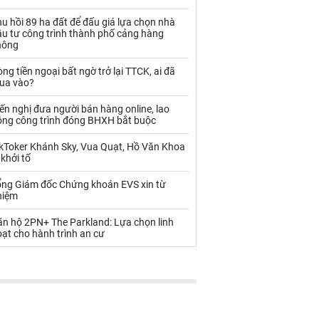
Palladium
Phân bón
u hồi 89 ha đất để đấu giá lựa chọn nhà
Rau - Củ -Quả
Sắt thép
ầu tư công trình thành phố cảng hàng
hông
Sữa
ng tiền ngoại bất ngờ trở lại TTCK, ai đã
ua vào?
Than
Thức ăn chăn nuôi
ến nghị đưa người bán hàng online, lao
ộng công trình đóng BHXH bắt buộc
Thủy hải sản khác
Tôm
ikToker Khánh Sky, Vua Quạt, Hồ Văn Khoa
Vàng
 khởi tố
ổng Giám đốc Chứng khoán EVS xin từ
VLXD khác
Xăng dầu
hiệm
Xi măng - Clynker
ăn hộ 2PN+ The Parkland: Lựa chọn linh
ạt cho hành trình an cư