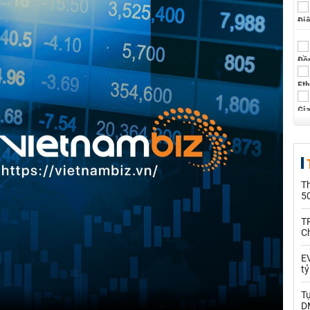
T
5
T
C
EV
t
T
D