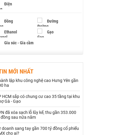
Điện
Đồng
Đường
Ethanol
Gạo
Gia súc - Gia cầm
Giấy
Gỗ
TIN MỚI NHẤT
Hạt điều
Hồ tiêu - Hạt tiêu
hành lập khu công nghệ cao Hưng Yên gần
Khí đốt
00 ha
P HCM sắp có chung cư cao 35 tầng tại khu
Kim loại khác
Mắc ca
hợ Gà - Gạo
Muối
Ngũ cốc
N đã xóa sạch lỗ lũy kế, thu gần 353.000
ỷ đồng sau nửa năm
Nhựa - Hạt nhựa
ự doanh sang tay gần 700 tỷ đồng cổ phiếu
MX cho ai?