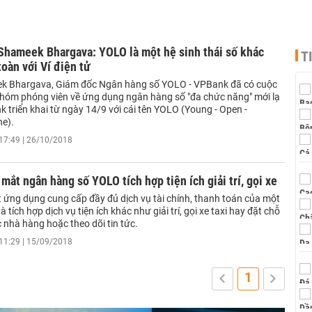
Shameek Bhargava: YOLO là một hệ sinh thái số khác
T
toàn với Ví điện tử
k Bhargava, Giám đốc Ngân hàng số YOLO - VPBank đã có cuộc
 nhóm phóng viên về ứng dụng ngân hàng số "đa chức năng" mới lạ
 triển khai từ ngày 14/9 với cái tên YOLO (Young - Open -
ne).
17:49 | 26/10/2018
mắt ngân hàng số YOLO tích hợp tiện ích giải trí, gọi xe
 ứng dụng cung cấp đầy đủ dịch vụ tài chính, thanh toán của một
 tích hợp dịch vụ tiện ích khác như giải trí, gọi xe taxi hay đặt chỗ
c nhà hàng hoặc theo dõi tin tức.
11:29 | 15/09/2018
1