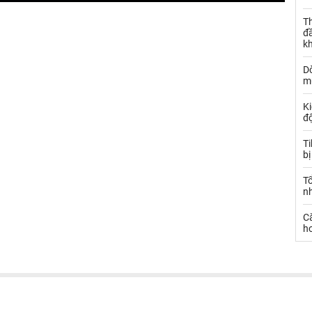
Th
đ
k
Dò
m
Ki
đ
T
bị
T
n
C
ho