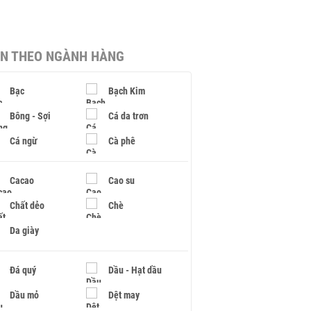
IN THEO NGÀNH HÀNG
Bạc
Bạch Kim
Bông - Sợi
Cá da trơn
Cá ngừ
Cà phê
Cacao
Cao su
Chất dẻo
Chè
Da giày
Đá quý
Dầu - Hạt dầu
Dầu mỏ
Dệt may