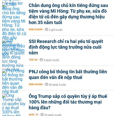
Chân dung ông chủ kín tiếng đứng sau
tiệm vàng Mi Hồng: Từ phụ xe, sửa đồ
điện tử cũ đến gây dựng thương hiệu
hơn 35 năm tuổi
KINH DOANH
-
3 giờ trước
SSI Research chỉ ra hai yếu tố quyết
định động lực tăng trưởng nửa cuối
năm
THỜI SỰ
-
3 phút trước
PNJ công bố thông tin bất thường liên
quan đến vấn đề nộp thuế
KINH DOANH
-
45 phút trước
Ông Trump sắp có quyền tùy ý áp thuế
100% lên những đối tác thương mại
hàng đầu?
QUỐC TẾ
-
33 phút trước