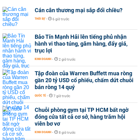
Cán cân thương mại sắp đổi chiều?
THỜI SỰ
-
6 giờ trước
Bảo Tín Mạnh Hải lên tiếng phủ nhận
hành vi thao túng, găm hàng, đẩy giá,
trục lợi
KINH DOANH
-
2 giờ trước
Tập đoàn của Warren Buffett mua ròng
gần 20 tỷ USD cổ phiếu, chấm dứt chuỗi
bán ròng 14 quý
QUỐC TẾ
-
7 giờ trước
Chuỗi phòng gym tại TP HCM bất ngờ
đóng cửa tất cả cơ sở, hàng trăm hội
viên bơ vơ
KINH DOANH
-
8 giờ trước