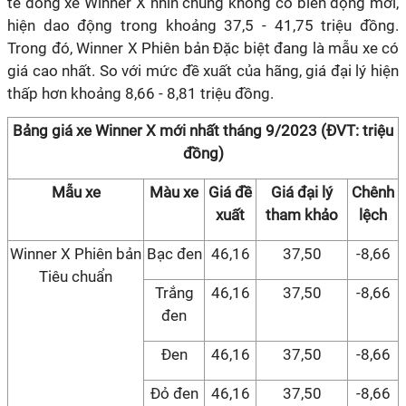
tế dòng xe Winner X nhìn chung không có biến động mới,
hiện dao động trong khoảng 37,5 - 41,75 triệu đồng.
Trong đó, Winner X Phiên bản Đặc biệt đang là mẫu xe có
giá cao nhất. So với mức đề xuất của hãng, giá đại lý hiện
thấp hơn khoảng 8,66 - 8,81 triệu đồng.
Bảng giá xe Winner X mới nhất
tháng 9/2023 (ĐVT: triệu
đồng)
Mẫu xe
Màu xe
Giá đề
Giá đại lý
Chênh
xuất
tham khảo
lệch
Winner X Phiên bản
Bạc đen
46,16
37,50
-8,66
Tiêu chuẩn
Trắng
46,16
37,50
-8,66
đen
Đen
46,16
37,50
-8,66
Đỏ đen
46,16
37,50
-8,66