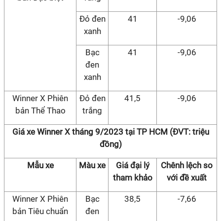
Đỏ đen
41
-9,06
xanh
Bạc
41
-9,06
đen
xanh
Winner X Phiên
Đỏ đen
41,5
-9,06
bản Thể Thao
trắng
Giá xe Winner X tháng 9/2023 tại TP HCM (ĐVT: triệu
đồng)
Mẫu xe
Màu xe
Giá đại lý
Chênh lệch so
tham khảo
với đề xuất
Winner X Phiên
Bạc
38,5
-7,66
bản Tiêu chuẩn
đen