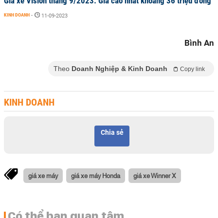
Giá xe Vision tháng 9/2023: Giá cao nhất khoảng 36 triệu đồng
KINH DOANH
-
11-09-2023
Bình An
Theo
Doanh Nghiệp & Kinh Doanh
Copy link
KINH DOANH
Chia sẻ
giá xe máy
giá xe máy Honda
giá xe Winner X
Có thể bạn quan tâm