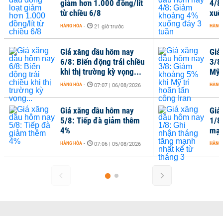
giảm hơn 1.000 đồng/lít
4/8
từ chiều 6/8
xuố
HÀNG HÓA
-
HÀNG
21 giờ trước
Giá xăng dầu hôm nay
Giá
6/8: Biến động trái chiều
3/8
khi thị trường kỳ vọng...
Mỹ 
HÀNG HÓA
-
HÀNG
07:07 | 06/08/2026
Giá xăng dầu hôm nay
Giá
5/8: Tiếp đà giảm thêm
1/8
4%
mạn
HÀNG HÓA
-
HÀNG
07:06 | 05/08/2026