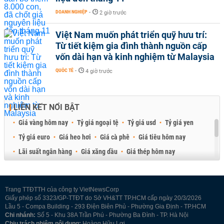
DOANH NGHIỆP
-
2 giờ trước
Việt Nam muốn phát triển quỹ hưu trí:
Từ tiết kiệm gia đình thành nguồn cấp
vốn dài hạn và kinh nghiệm từ Malaysia
QUỐC TẾ
-
4 giờ trước
LIÊN KẾT NỔI BẬT
Giá vàng hôm nay
Tỷ giá ngoại tệ
Tỷ giá usd
Tỷ giá yen
Tỷ giá euro
Giá heo hơi
Giá cà phê
Giá tiêu hôm nay
Lãi suất ngân hàng
Giá xăng dầu
Giá thép hôm nay
Giá sầu riêng
Giá thịt heo
Giá gạo
Giá cao su
Best Retail Brokers
Diễn đàn đầu tư Việt Nam 2026
Trang TTĐTTH của công ty VietNewsCorp
Giấy phép số 3323/GP-TTĐT do Sở VH&TT TP.HCM cấp ngày 20/3/2026
Lầu 5 - Compa Building - 293 Điện Biên Phủ - Phường Gia Định - TP.HCM
Chi nhánh:
Số 5 - Khu 38A Trần Phú - Phường Ba Đình - TP. Hà Nội
Chịu trách nhiệm nội dung:
Hoàng Hữu Lợi