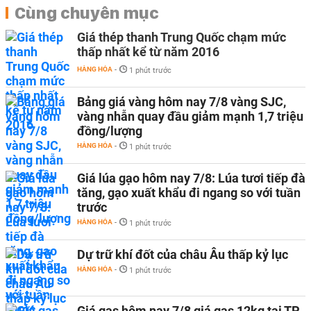
Cùng chuyên mục
Giá thép thanh Trung Quốc chạm mức
thấp nhất kể từ năm 2016
HÀNG HÓA
-
1 phút trước
Bảng giá vàng hôm nay 7/8 vàng SJC,
vàng nhẫn quay đầu giảm mạnh 1,7 triệu
đồng/lượng
HÀNG HÓA
-
1 phút trước
Giá lúa gạo hôm nay 7/8: Lúa tươi tiếp đà
tăng, gạo xuất khẩu đi ngang so với tuần
trước
HÀNG HÓA
-
1 phút trước
Dự trữ khí đốt của châu Âu thấp kỷ lục
HÀNG HÓA
-
1 phút trước
Giá gas hôm nay 7/8 giá gas 12kg tại TP