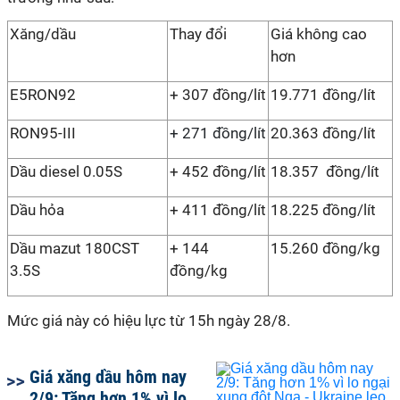
Xăng/dầu
Thay đổi
Giá không cao
hơn
E5RON92
+ 307 đồng/lít
19.771 đồng/lít
RON95-III
+ 271 đồng/lít
20.363 đồng/lít
Dầu diesel 0.05S
+ 452 đồng/lít
18.357 đồng/lít
Dầu hỏa
+ 411 đồng/lít
18.225 đồng/lít
Dầu mazut 180CST
+ 144
15.260 đồng/kg
3.5S
đồng/kg
Mức giá này có hiệu lực từ 15h ngày 28/8.
Giá xăng dầu hôm nay
2/9: Tăng hơn 1% vì lo