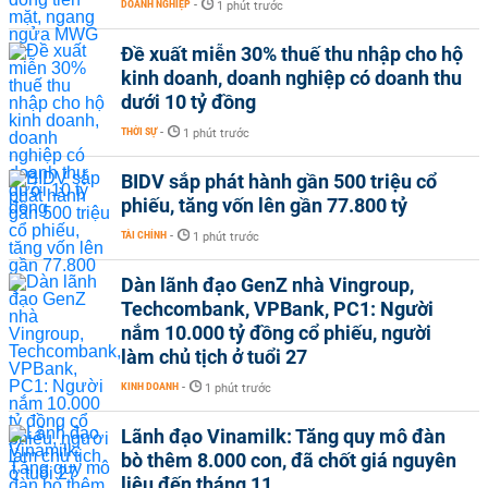
DOANH NGHIỆP
-
1 phút trước
Đề xuất miễn 30% thuế thu nhập cho hộ
kinh doanh, doanh nghiệp có doanh thu
dưới 10 tỷ đồng
THỜI SỰ
-
1 phút trước
BIDV sắp phát hành gần 500 triệu cổ
phiếu, tăng vốn lên gần 77.800 tỷ
TÀI CHÍNH
-
1 phút trước
Dàn lãnh đạo GenZ nhà Vingroup,
Techcombank, VPBank, PC1: Người
nắm 10.000 tỷ đồng cổ phiếu, người
làm chủ tịch ở tuổi 27
KINH DOANH
-
1 phút trước
Lãnh đạo Vinamilk: Tăng quy mô đàn
bò thêm 8.000 con, đã chốt giá nguyên
liệu đến tháng 11