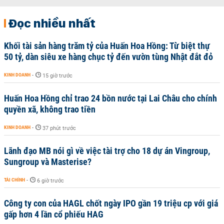
Đọc nhiều nhất
Khối tài sản hàng trăm tỷ của Huấn Hoa Hồng: Từ biệt thự
50 tỷ, dàn siêu xe hàng chục tỷ đến vườn tùng Nhật đắt đỏ
KINH DOANH
-
15 giờ trước
Huấn Hoa Hồng chỉ trao 24 bồn nước tại Lai Châu cho chính
quyền xã, không trao tiền
KINH DOANH
-
37 phút trước
Lãnh đạo MB nói gì về việc tài trợ cho 18 dự án Vingroup,
Sungroup và Masterise?
TÀI CHÍNH
-
6 giờ trước
Công ty con của HAGL chốt ngày IPO gần 19 triệu cp với giá
gấp hơn 4 lần cổ phiếu HAG