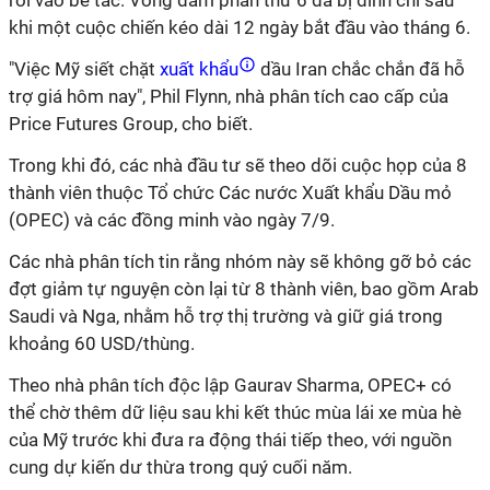
rơi vào bế tắc. Vòng đàm phán thứ 6 đã bị đình chỉ sau
khi một cuộc chiến kéo dài 12 ngày bắt đầu vào tháng 6.
"Việc Mỹ siết chặt
xuất khẩu
dầu Iran chắc chắn đã hỗ
trợ giá hôm nay", Phil Flynn, nhà phân tích cao cấp của
Price Futures Group, cho biết.
Trong khi đó, các nhà đầu tư sẽ theo dõi cuộc họp của 8
thành viên thuộc Tổ chức Các nước Xuất khẩu Dầu mỏ
(OPEC) và các đồng minh vào ngày 7/9.
Các nhà phân tích tin rằng nhóm này sẽ không gỡ bỏ các
đợt giảm tự nguyện còn lại từ 8 thành viên, bao gồm Arab
Saudi và Nga, nhằm hỗ trợ thị trường và giữ giá trong
khoảng 60 USD/thùng.
Theo nhà phân tích độc lập Gaurav Sharma, OPEC+ có
thể chờ thêm dữ liệu sau khi kết thúc mùa lái xe mùa hè
của Mỹ trước khi đưa ra động thái tiếp theo, với nguồn
cung dự kiến dư thừa trong quý cuối năm.