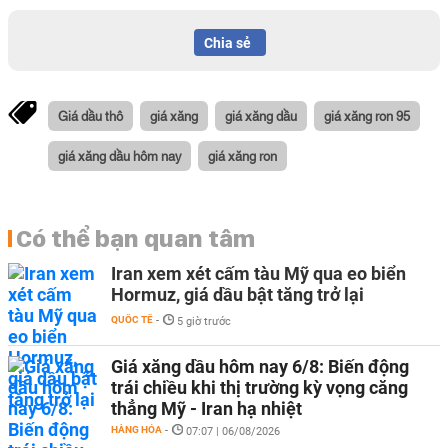
Chia sẻ
Giá dầu thô
giá xăng
giá xăng dầu
giá xăng ron 95
giá xăng dầu hôm nay
giá xăng ron
Có thể bạn quan tâm
Iran xem xét cấm tàu Mỹ qua eo biển
Hormuz, giá dầu bật tăng trở lại
QUỐC TẾ
-
5 giờ trước
Giá xăng dầu hôm nay 6/8: Biến động
trái chiều khi thị trường kỳ vọng căng
thẳng Mỹ - Iran hạ nhiệt
HÀNG HÓA
-
07:07 | 06/08/2026