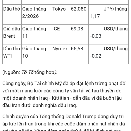
Dầu thô
Giao tháng
Tokyo
62.080
JPY/thùng
2/2026
1,17
Giá dầu
Giao tháng
ICE
69,08
USD/thùng
Brent
11
-0,03
Dầu thô
Giao tháng
Nymex
65,58
USD/thùng
WTI
10
-0,02
(Nguồn:
Tố Tố
tổng hợp
)
.
Cùng ngày, Bộ Tài chính Mỹ đã áp đặt lệnh trừng phạt đối
với một mạng lưới các công ty vận tải và tàu thuyền do
một doanh nhân Iraq - Kittitian - dẫn đầu vì đã buôn lậu
dầu Iran dưới danh nghĩa dầu Iraq.
Chính quyền của Tổng thống Donald Trump đang duy trì
áp lực lên Iran trong khi các cuộc đàm phán hạt nhân đã