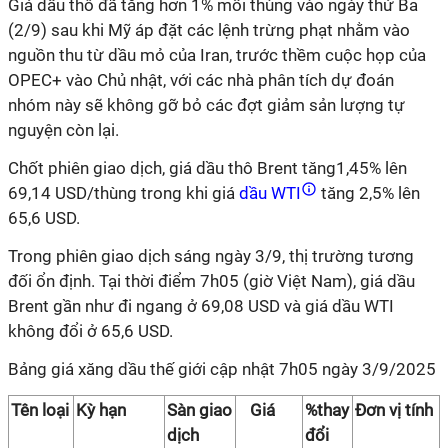
Giá dầu thô đã tăng hơn 1% mỗi thùng vào ngày thứ Ba
(2/9) sau khi Mỹ áp đặt các lệnh trừng phạt nhằm vào
nguồn thu từ dầu mỏ của Iran, trước thềm cuộc họp của
OPEC+ vào Chủ nhật, với các nhà phân tích dự đoán
nhóm này sẽ không gỡ bỏ các đợt giảm sản lượng tự
nguyện còn lại.
Chốt phiên giao dịch, giá dầu thô Brent tăng1,45% lên
69,14 USD/thùng trong khi giá
dầu WTI
tăng 2,5% lên
65,6 USD.
Trong phiên giao dịch sáng ngày 3/9, thị trường tương
đối ổn định. Tại thời điểm 7h05 (giờ Việt Nam), giá dầu
Brent gần như đi ngang ở 69,08 USD và giá dầu WTI
không đổi ở 65,6 USD.
Bảng giá xăng dầu thế giới cập nhật 7h05 ngày 3/9/2025
Tên loại
Kỳ hạn
Sàn giao
Giá
%thay
Đơn vị tính
dịch
đổi