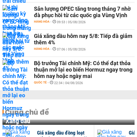
Sản lượng OPEC tăng trong tháng 7 nhờ
đà phục hồi từ các quốc gia Vùng Vịnh
HÀNG HÓA
-
09:53 | 05/08/2026
Giá xăng dầu hôm nay 5/8: Tiếp đà giảm
thêm 4%
HÀNG HÓA
-
07:06 | 05/08/2026
Bộ trưởng Tài chính Mỹ: Có thể đạt thỏa
thuận mở lại eo biển Hormuz ngay trong
hôm nay hoặc ngày mai
QUỐC TẾ
-
22:34 | 04/08/2026
Cùng chủ đề
Xăng dầu
Giá xăng dầu đồng loạt
Giá