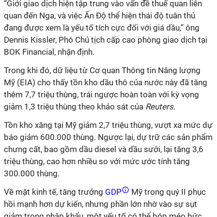
“Giới giao dịch hiện tập trung vào vấn đề thuế quan liên
quan đến Nga, và việc Ấn Độ thể hiện thái độ tuân thủ
đang được xem là yếu tố tích cực đối với giá dầu,” ông
Dennis Kissler, Phó Chủ tịch cấp cao phòng giao dịch tại
BOK Financial, nhận định.
Trong khi đó, dữ liệu từ Cơ quan Thông tin Năng lượng
Mỹ (EIA) cho thấy tồn kho dầu thô của nước này đã tăng
thêm 7,7 triệu thùng, trái ngược hoàn toàn với kỳ vọng
giảm 1,3 triệu thùng theo khảo sát của
Reuters
.
Tồn kho xăng tại Mỹ giảm 2,7 triệu thùng, vượt xa mức dự
báo giảm 600.000 thùng. Ngược lại, dự trữ các sản phẩm
chưng cất, bao gồm dầu diesel và dầu sưởi, lại tăng 3,6
triệu thùng, cao hơn nhiều so với mức ước tính tăng
300.000 thùng.
Về mặt kinh tế, tăng trưởng
GDP
Mỹ trong quý II phục
hồi mạnh hơn dự kiến, nhưng phần lớn nhờ vào sự sụt
giảm trong nhập khẩu, một yếu tố có thể bóp méo bức