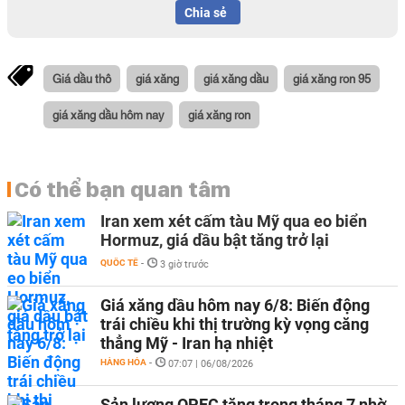
Chia sẻ
Giá dầu thô
giá xăng
giá xăng dầu
giá xăng ron 95
giá xăng dầu hôm nay
giá xăng ron
Có thể bạn quan tâm
Iran xem xét cấm tàu Mỹ qua eo biển
Hormuz, giá dầu bật tăng trở lại
QUỐC TẾ
-
3 giờ trước
Giá xăng dầu hôm nay 6/8: Biến động
trái chiều khi thị trường kỳ vọng căng
thẳng Mỹ - Iran hạ nhiệt
HÀNG HÓA
-
07:07 | 06/08/2026
Sản lượng OPEC tăng trong tháng 7 nhờ