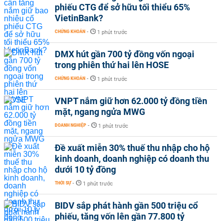
phiếu CTG để sở hữu tối thiểu 65%
VietinBank?
CHỨNG KHOÁN
-
1 phút trước
DMX hút gần 700 tỷ đồng vốn ngoại
trong phiên thứ hai lên HOSE
CHỨNG KHOÁN
-
1 phút trước
VNPT nắm giữ hơn 62.000 tỷ đồng tiền
mặt, ngang ngửa MWG
DOANH NGHIỆP
-
1 phút trước
Đề xuất miễn 30% thuế thu nhập cho hộ
kinh doanh, doanh nghiệp có doanh thu
dưới 10 tỷ đồng
THỜI SỰ
-
1 phút trước
BIDV sắp phát hành gần 500 triệu cổ
phiếu, tăng vốn lên gần 77.800 tỷ