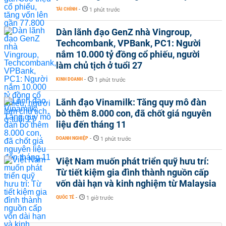
TÀI CHÍNH
-
1 phút trước
Dàn lãnh đạo GenZ nhà Vingroup,
Techcombank, VPBank, PC1: Người
nắm 10.000 tỷ đồng cổ phiếu, người
làm chủ tịch ở tuổi 27
KINH DOANH
-
1 phút trước
Lãnh đạo Vinamilk: Tăng quy mô đàn
bò thêm 8.000 con, đã chốt giá nguyên
liệu đến tháng 11
DOANH NGHIỆP
-
1 phút trước
Việt Nam muốn phát triển quỹ hưu trí:
Từ tiết kiệm gia đình thành nguồn cấp
vốn dài hạn và kinh nghiệm từ Malaysia
QUỐC TẾ
-
1 giờ trước