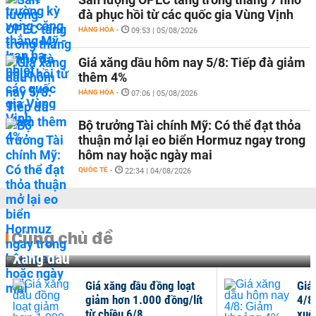
đà phục hồi từ các quốc gia Vùng Vịnh
HÀNG HÓA
-
09:53 | 05/08/2026
Giá xăng dầu hôm nay 5/8: Tiếp đà giảm
thêm 4%
HÀNG HÓA
-
07:06 | 05/08/2026
Bộ trưởng Tài chính Mỹ: Có thể đạt thỏa
thuận mở lại eo biển Hormuz ngay trong
hôm nay hoặc ngày mai
QUỐC TẾ
-
22:34 | 04/08/2026
Cùng chủ đề
Xăng dầu
Giá xăng dầu đồng loạt
Giá xăng dầ
giảm hơn 1.000 đồng/lít
4/8: Giảm 
từ chiều 6/8
xuống đáy 3