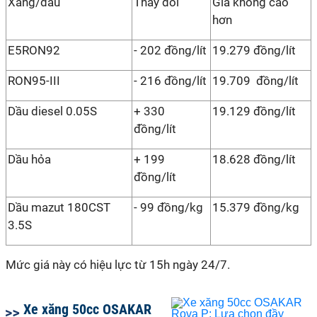
Xăng/dầu
Thay đổi
Giá không cao
hơn
E5RON92
- 202 đồng/lít
19.279 đồng/lít
RON95-III
- 216 đồng/lít
19.709 đồng/lít
Dầu diesel 0.05S
+ 330
19.129 đồng/lít
đồng/lít
Dầu hỏa
+ 199
18.628 đồng/lít
đồng/lít
Dầu mazut 180CST
- 99 đồng/kg
15.379 đồng/kg
3.5S
Mức giá này có hiệu lực từ 15h ngày 24/7.
Xe xăng 50cc OSAKAR