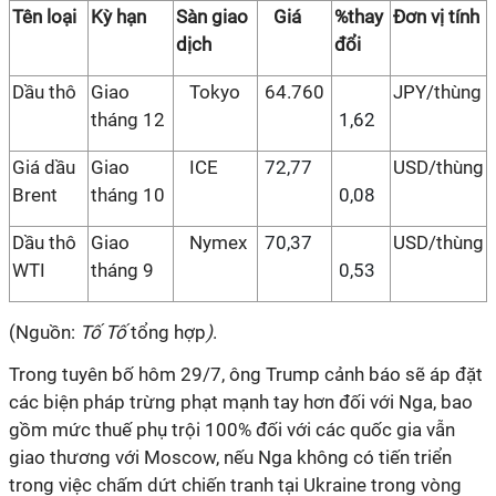
Tên loại
Kỳ hạn
Sàn giao
Giá
%thay
Đơn vị tính
dịch
đổi
Dầu thô
Giao
Tokyo
64.760
JPY/thùng
tháng 12
1,62
Giá dầu
Giao
ICE
72,77
USD/thùng
Brent
tháng 10
0,08
Dầu thô
Giao
Nymex
70,37
USD/thùng
WTI
tháng 9
0,53
(Nguồn:
Tố Tố
tổng hợp
)
.
Trong tuyên bố hôm 29/7, ông Trump cảnh báo sẽ áp đặt
các biện pháp trừng phạt mạnh tay hơn đối với Nga, bao
gồm mức thuế phụ trội 100% đối với các quốc gia vẫn
giao thương với Moscow, nếu Nga không có tiến triển
trong việc chấm dứt chiến tranh tại Ukraine trong vòng