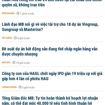
quyền xã, không trao tiền
KINH DOANH
-
1 phút trước
Lãnh đạo MB nói gì về việc tài trợ cho 18 dự án Vingroup,
Sungroup và Masterise?
TÀI CHÍNH
-
4 giờ trước
Đề xuất dự án bất động sản đang thế chấp ngân hàng vẫn
được chuyển nhượng
NHÀ ĐẤT
-
19 giờ trước
Công ty con của HAGL chốt ngày IPO gần 19 triệu cp với giá
gấp hơn 4 lần cổ phiếu HAG
CHỨNG KHOÁN
-
2 giờ trước
Tổng Giám đốc MB: Tự tin hoàn thành kế hoạch lợi nhuận
năm, có thể đạt mốc 40.000 tỷ nếu tình hình thuận lợi