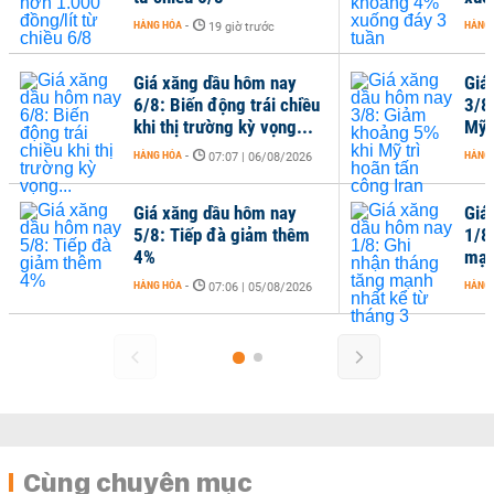
HÀNG HÓA
-
HÀNG HÓA
-
19 giờ trước
07
Giá xăng dầu hôm nay
Giá xăng dầ
6/8: Biến động trái chiều
3/8: Giảm k
khi thị trường kỳ vọng...
Mỹ trì hoãn 
HÀNG HÓA
-
HÀNG HÓA
-
07:07 | 06/08/2026
08
Giá xăng dầu hôm nay
Giá xăng dầ
5/8: Tiếp đà giảm thêm
1/8: Ghi nh
4%
mạnh nhất k
HÀNG HÓA
-
HÀNG HÓA
-
07:06 | 05/08/2026
08
Cùng chuyên mục