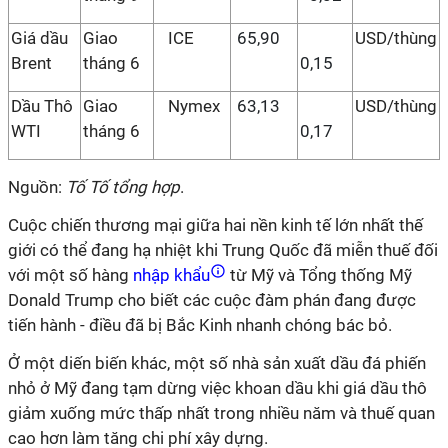
Giá dầu
Giao
ICE
65,90
USD/thùng
Brent
tháng 6
0,15
Dầu Thô
Giao
Nymex
63,13
USD/thùng
WTI
tháng 6
0,17
Nguồn:
Tố Tố tổng hợp
.
Cuộc chiến thương mại giữa hai nền kinh tế lớn nhất thế
giới có thể đang hạ nhiệt khi Trung Quốc đã miễn thuế đối
với một số hàng
nhập khẩu
từ Mỹ và Tổng thống Mỹ
Donald Trump cho biết các cuộc đàm phán đang được
tiến hành - điều đã bị Bắc Kinh nhanh chóng bác bỏ.
Ở một diến biến khác, một số nhà sản xuất dầu đá phiến
nhỏ ở Mỹ đang tạm dừng việc khoan dầu khi giá dầu thô
giảm xuống mức thấp nhất trong nhiều năm và thuế quan
cao hơn làm tăng chi phí xây dựng.