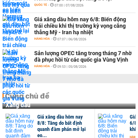
QUỐC TẾ
-
07:00 | 07/08/2026
Giá xăng dầu hôm nay 6/8: Biến động
trái chiều khi thị trường kỳ vọng căng
thẳng Mỹ - Iran hạ nhiệt
HÀNG HÓA
-
07:07 | 06/08/2026
Sản lượng OPEC tăng trong tháng 7 nhờ
đà phục hồi từ các quốc gia Vùng Vịnh
HÀNG HÓA
-
09:53 | 05/08/2026
Cùng chủ đề
Xăng dầu
Giá xăng dầu hôm nay
Giá
8/8: Tăng do bất định
6/8
quanh đàm phán mở lại
khi 
eo...
HÀNG