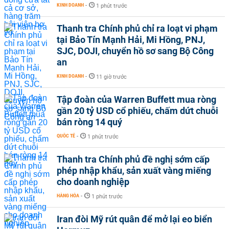
KINH DOANH
-
1 phút trước
Thanh tra Chính phủ chỉ ra loạt vi phạm
tại Bảo Tín Mạnh Hải, Mi Hồng, PNJ,
SJC, DOJI, chuyển hồ sơ sang Bộ Công
an
KINH DOANH
-
11 giờ trước
Tập đoàn của Warren Buffett mua ròng
gần 20 tỷ USD cổ phiếu, chấm dứt chuỗi
bán ròng 14 quý
QUỐC TẾ
-
1 phút trước
Thanh tra Chính phủ đề nghị sớm cấp
phép nhập khẩu, sản xuất vàng miếng
cho doanh nghiệp
HÀNG HÓA
-
1 phút trước
Iran đòi Mỹ rút quân để mở lại eo biển