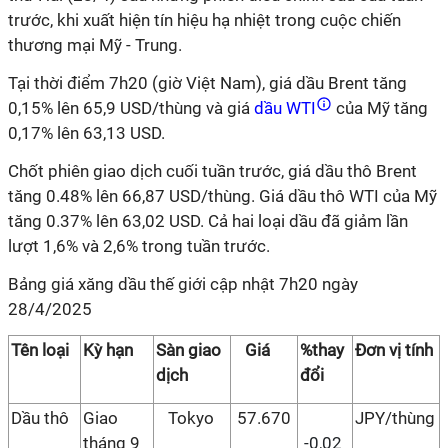
trước, khi xuất hiện tín hiệu hạ nhiệt trong cuộc chiến
thương mại Mỹ - Trung.
Tại thời điểm 7h20 (giờ Việt Nam), giá dầu Brent tăng
0,15% lên 65,9 USD/thùng và giá
dầu WTI
của Mỹ tăng
0,17% lên 63,13 USD.
Chốt phiên giao dịch cuối tuần trước, giá dầu thô Brent
tăng 0.48% lên 66,87 USD/thùng. Giá dầu thô WTI của Mỹ
tăng 0.37% lên 63,02 USD. Cả hai loại dầu đã giảm lần
lượt 1,6% và 2,6% trong tuần trước.
Bảng giá xăng dầu thế giới cập nhật 7h20 ngày
28/4/2025
Tên loại
Kỳ hạn
Sàn giao
Giá
%thay
Đơn vị tính
dịch
đổi
Dầu thô
Giao
Tokyo
57.670
JPY/thùng
tháng 9
-0,02