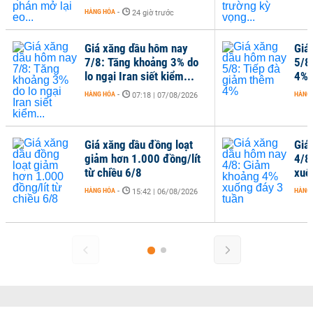
HÀNG HÓA
-
24 giờ trước
Giá xăng dầu hôm nay
Giá
7/8: Tăng khoảng 3% do
5/8
lo ngại Iran siết kiểm...
4%
HÀNG HÓA
-
HÀNG
07:18 | 07/08/2026
Giá xăng dầu đồng loạt
Giá
giảm hơn 1.000 đồng/lít
4/8
từ chiều 6/8
xuố
HÀNG HÓA
-
HÀNG
15:42 | 06/08/2026