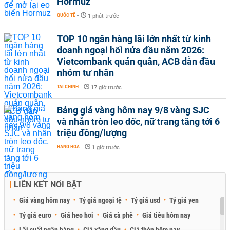
Hormuz
QUỐC TẾ
-
1 phút trước
TOP 10 ngân hàng lãi lớn nhất từ kinh
doanh ngoại hối nửa đầu năm 2026:
Vietcombank quán quân, ACB dẫn đầu
nhóm tư nhân
TÀI CHÍNH
-
17 giờ trước
Bảng giá vàng hôm nay 9/8 vàng SJC
và nhẫn tròn leo dốc, nữ trang tăng tới 6
triệu đồng/lượng
HÀNG HÓA
-
1 giờ trước
LIÊN KẾT NỔI BẬT
Giá vàng hôm nay
Tỷ giá ngoại tệ
Tỷ giá usd
Tỷ giá yen
Tỷ giá euro
Giá heo hơi
Giá cà phê
Giá tiêu hôm nay
Lãi suất ngân hàng
Giá xăng dầu
Giá thép hôm nay