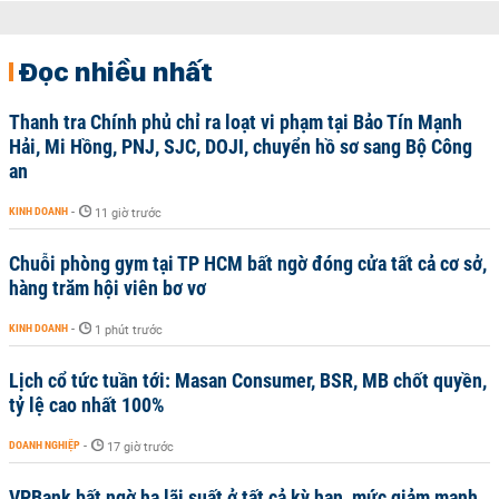
Đọc nhiều nhất
Thanh tra Chính phủ chỉ ra loạt vi phạm tại Bảo Tín Mạnh
Hải, Mi Hồng, PNJ, SJC, DOJI, chuyển hồ sơ sang Bộ Công
an
KINH DOANH
-
11 giờ trước
Chuỗi phòng gym tại TP HCM bất ngờ đóng cửa tất cả cơ sở,
hàng trăm hội viên bơ vơ
KINH DOANH
-
1 phút trước
Lịch cổ tức tuần tới: Masan Consumer, BSR, MB chốt quyền,
tỷ lệ cao nhất 100%
DOANH NGHIỆP
-
17 giờ trước
VPBank bất ngờ hạ lãi suất ở tất cả kỳ hạn, mức giảm mạnh