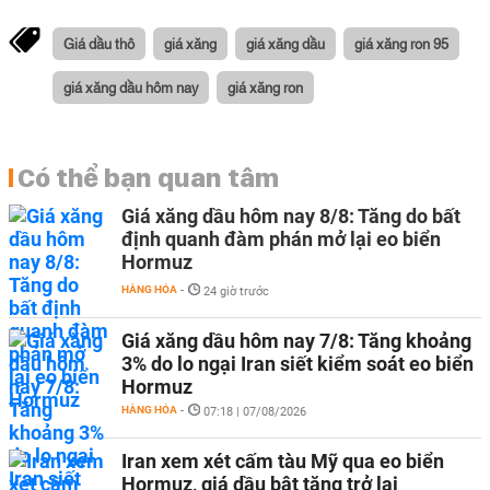
Giá dầu thô
giá xăng
giá xăng dầu
giá xăng ron 95
giá xăng dầu hôm nay
giá xăng ron
Có thể bạn quan tâm
Giá xăng dầu hôm nay 8/8: Tăng do bất
định quanh đàm phán mở lại eo biển
Hormuz
HÀNG HÓA
-
24 giờ trước
Giá xăng dầu hôm nay 7/8: Tăng khoảng
3% do lo ngại Iran siết kiểm soát eo biển
Hormuz
HÀNG HÓA
-
07:18 | 07/08/2026
Iran xem xét cấm tàu Mỹ qua eo biển
Hormuz, giá dầu bật tăng trở lại