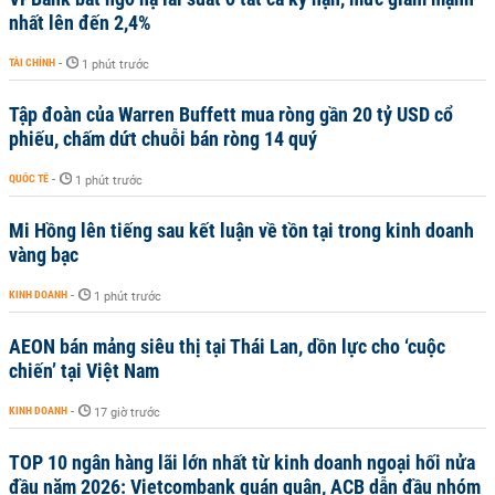
nhất lên đến 2,4%
TÀI CHÍNH
-
1 phút trước
Tập đoàn của Warren Buffett mua ròng gần 20 tỷ USD cổ
phiếu, chấm dứt chuỗi bán ròng 14 quý
QUỐC TẾ
-
1 phút trước
Mi Hồng lên tiếng sau kết luận về tồn tại trong kinh doanh
vàng bạc
KINH DOANH
-
1 phút trước
AEON bán mảng siêu thị tại Thái Lan, dồn lực cho ‘cuộc
chiến’ tại Việt Nam
KINH DOANH
-
17 giờ trước
TOP 10 ngân hàng lãi lớn nhất từ kinh doanh ngoại hối nửa
đầu năm 2026: Vietcombank quán quân, ACB dẫn đầu nhóm