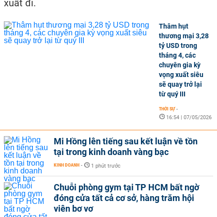
xuất đi.
Thâm hụt
thương mại 3,28
tỷ USD trong
tháng 4, các
chuyên gia kỳ
vọng xuất siêu
sẽ quay trở lại
từ quý III
THỜI SỰ
-
16:54 | 07/05/2026
Mi Hồng lên tiếng sau kết luận về tồn
tại trong kinh doanh vàng bạc
KINH DOANH
-
1 phút trước
Chuỗi phòng gym tại TP HCM bất ngờ
đóng cửa tất cả cơ sở, hàng trăm hội
viên bơ vơ