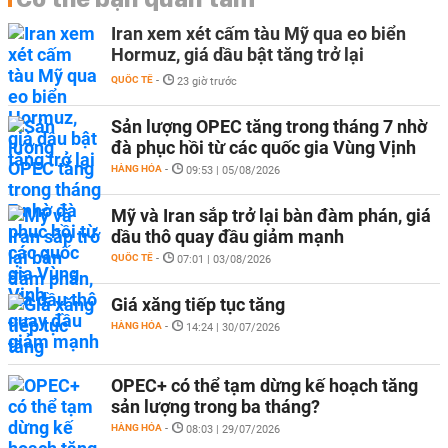
Iran xem xét cấm tàu Mỹ qua eo biển
Hormuz, giá dầu bật tăng trở lại
QUỐC TẾ
-
23 giờ trước
Sản lượng OPEC tăng trong tháng 7 nhờ
đà phục hồi từ các quốc gia Vùng Vịnh
HÀNG HÓA
-
09:53 | 05/08/2026
Mỹ và Iran sắp trở lại bàn đàm phán, giá
dầu thô quay đầu giảm mạnh
QUỐC TẾ
-
07:01 | 03/08/2026
Giá xăng tiếp tục tăng
HÀNG HÓA
-
14:24 | 30/07/2026
OPEC+ có thể tạm dừng kế hoạch tăng
sản lượng trong ba tháng?
HÀNG HÓA
-
08:03 | 29/07/2026