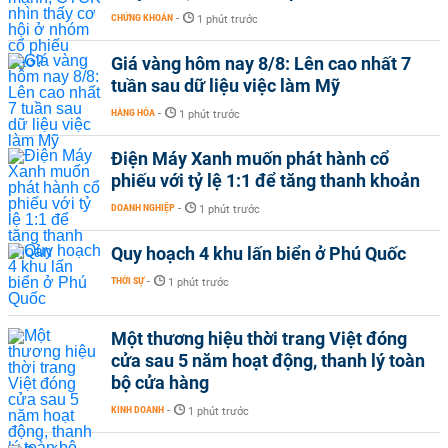
CHỨNG KHOÁN
-
1 phút trước
Giá vàng hôm nay 8/8: Lên cao nhất 7
tuần sau dữ liệu việc làm Mỹ
HÀNG HÓA
-
1 phút trước
Điện Máy Xanh muốn phát hành cổ
phiếu với tỷ lệ 1:1 để tăng thanh khoản
DOANH NGHIỆP
-
1 phút trước
Quy hoạch 4 khu lấn biển ở Phú Quốc
THỜI SỰ
-
1 phút trước
Một thương hiệu thời trang Việt đóng
cửa sau 5 năm hoạt động, thanh lý toàn
bộ cửa hàng
KINH DOANH
-
1 phút trước