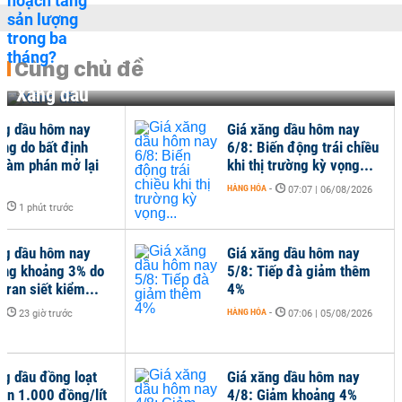
Cùng chủ đề
Xăng dầu
ng dầu hôm nay
Giá xăng dầu hôm nay
ăng do bất định
6/8: Biến động trái chiều
đàm phán mở lại
khi thị trường kỳ vọng...
HÀNG HÓA
-
07:07 | 06/08/2026
-
1 phút trước
ng dầu hôm nay
Giá xăng dầu hôm nay
ăng khoảng 3% do
5/8: Tiếp đà giảm thêm
 Iran siết kiểm...
4%
-
HÀNG HÓA
-
23 giờ trước
07:06 | 05/08/2026
ng dầu đồng loạt
Giá xăng dầu hôm nay
ơn 1.000 đồng/lít
4/8: Giảm khoảng 4%