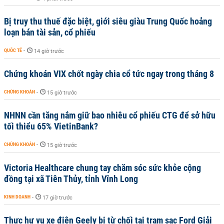
Bị truy thu thuế đặc biệt, giới siêu giàu Trung Quốc hoảng
loạn bán tài sản, cổ phiếu
QUỐC TẾ
-
14 giờ trước
Chứng khoán VIX chốt ngày chia cổ tức ngay trong tháng 8
CHỨNG KHOÁN
-
15 giờ trước
NHNN cần tăng nắm giữ bao nhiêu cổ phiếu CTG để sở hữu
tối thiểu 65% VietinBank?
CHỨNG KHOÁN
-
15 giờ trước
Victoria Healthcare chung tay chăm sóc sức khỏe cộng
đồng tại xã Tiên Thủy, tỉnh Vĩnh Long
KINH DOANH
-
17 giờ trước
Thực hư vụ xe điện Geely bị từ chối tại trạm sạc Ford Giải