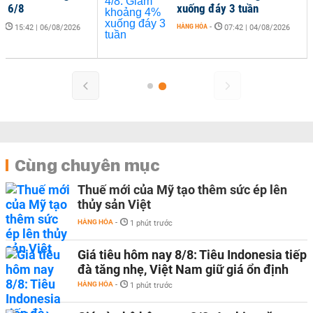
ều 6/8
xuống đáy 3 tuần
-
HÀNG HÓA
-
15:42 | 06/08/2026
07:42 | 04/08/2026
Cùng chuyên mục
Thuế mới của Mỹ tạo thêm sức ép lên
thủy sản Việt
HÀNG HÓA
-
1 phút trước
Giá tiêu hôm nay 8/8: Tiêu Indonesia tiếp
đà tăng nhẹ, Việt Nam giữ giá ổn định
HÀNG HÓA
-
1 phút trước