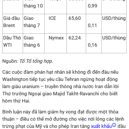
tháng 10
0,99
Giá dầu
Giao
ICE
65,60
USD/thùng
Brent
tháng 7
0,11
Dầu Thô
Giao
Nymex
62,24
USD/thùng
WTI
tháng 6
0,16
Nguồn:
Tố Tố tổng hợp
.
Các cuộc đàm phán hạt nhân sẽ không đi đến đâu nếu
Washington tiếp tục yêu cầu Tehran ngừng hoạt động
làm giàu uranium – truyền thông nhà nước Iran dẫn lời
Thứ trưởng Ngoại giao Majid Takht-Ravanchi cho biết
hôm thứ Hai.
Bình luận này đã làm giảm hy vọng đạt được một thỏa
thuận – điều có thể mở đường cho việc nới lỏng các lệnh
trừng phạt của Mỹ và cho phép Iran tăng
xuất khẩu
dầu