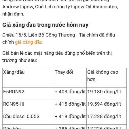
Andrew Lipow, Chủ tịch công ty Lipow Oil Associates,
nhận định.
Giá xăng dầu trong nước hôm nay
Chiều 15/5, Liên Bộ Công Thương - Tài chính đã điều
chỉnh
giá xăng dầu
.
Giá bán lẻ các mặt hàng tiêu dùng phổ biến trên thị
trường như sau:
Xăng/dầu
Thay đổi
Giá không cao
hơn
E5RON92
+ 403 đồng/lít
19.180 đồng/lít
RON95-III
+ 415 đồng/lít
19.594 đồng/lít
Dầu diesel 0.05S
+ 419 đồng/lít
17.228 đồng/lít
Dầu hỏa
+ 285 đồng/lít
17.226 đồng/lít