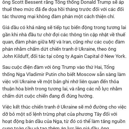
ông Scott Bessent rằng Tổng thống Donald Trump sẽ áp
thuế theo mức đã đe dọa hồi tháng trước đối với các đối
tác thương mại không đàm phán một cách thiện chí.
Giá dầu có khả năng sẽ tiếp tục biến động trong tương lai
gần khi nhà đầu tư chờ đợi các thông tin cập nhật về thuế
quan, đàm phán giữa Mỹ và Iran, cũng như các cuộc đàm
phán nhằm chấm dứt chiến tranh ở Ukraine, theo ông
John Kilduff, đối tác tại công ty Again Capital ở New York.
Sau cuộc điện đàm với ông Trump vào thứ Hai, Tổng
thống Nga Vladimir Putin cho biết Moscow sẵn sàng làm
việc với Ukraine về một bản ghi nhớ liên quan đến thỏa
thuận hòa bình trong tương lai, và rằng các nỗ lực nhằm
chấm dứt cuộc chiến đang đi đúng hướng.
Việc kết thúc chiến tranh ở Ukraine sẽ mở đường cho việc
dỡ bỏ một số lệnh trừng phạt của phương Tây đối với
hoạt động bán dầu của Nga, từ đó có thể làm tăng nguồn
cung toàn cầu và tạo thêm áp lực lên giá dầu, ông