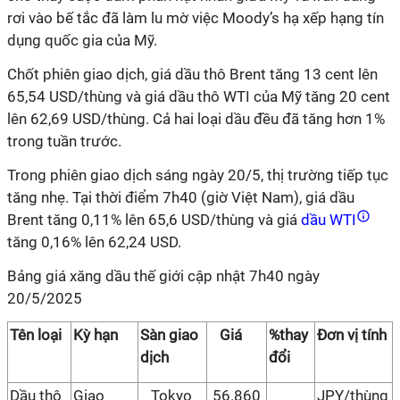
rơi vào bế tắc đã làm lu mờ việc Moody’s hạ xếp hạng tín
dụng quốc gia của Mỹ.
Chốt phiên giao dịch, giá dầu thô Brent tăng 13 cent lên
65,54 USD/thùng và giá dầu thô WTI của Mỹ tăng 20 cent
lên 62,69 USD/thùng. Cả hai loại dầu đều đã tăng hơn 1%
trong tuần trước.
Trong phiên giao dịch sáng ngày 20/5, thị trường tiếp tục
tăng nhẹ. Tại thời điểm 7h40 (giờ Việt Nam), giá dầu
Brent tăng 0,11% lên 65,6 USD/thùng và giá
dầu WTI
tăng 0,16% lên 62,24 USD.
Bảng giá xăng dầu thế giới cập nhật 7h40 ngày
20/5/2025
Tên loại
Kỳ hạn
Sàn giao
Giá
%thay
Đơn vị tính
dịch
đổi
Dầu thô
Giao
Tokyo
56.860
JPY/thùng