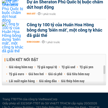
Dự án Sheraton Phú Quốc bị buộc chấm
dứt hoạt động
NHÀ ĐẤT
-
1 phút trước
Công ty 100 tỷ của Huấn Hoa Hồng
bỗng dưng ‘biến mất’, một công ty khác
đã giải thể
KINH DOANH
-
1 phút trước
LIÊN KẾT NỔI BẬT
Giá vàng hôm nay
Tỷ giá ngoại tệ
Tỷ giá usd
Tỷ giá yen
Tỷ giá euro
Giá heo hơi
Giá cà phê
Giá tiêu hôm nay
Lãi suất ngân hàng
Giá xăng dầu
Giá thép hôm nay
Giá sầu riêng
Giá thịt heo
Giá gạo
Giá cao su
Best Retail Brokers
Diễn đàn đầu tư Việt Nam 2026
Trang TTĐTTH của công ty VietNewsCorp
Giấy phép số 3323/GP-TTĐT do Sở VH&TT TP.HCM cấp ngày 20/3/2026
Lầu 5 - Compa Building - 293 Điện Biên Phủ - Phường Gia Định - TP.HCM