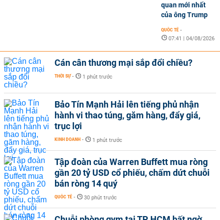
quan mới nhất
của ông Trump
QUỐC TẾ
-
07:41 | 04/08/2026
Cán cân thương mại sắp đổi chiều?
THỜI SỰ
-
1 phút trước
Bảo Tín Mạnh Hải lên tiếng phủ nhận
hành vi thao túng, găm hàng, đẩy giá,
trục lợi
KINH DOANH
-
1 phút trước
Tập đoàn của Warren Buffett mua ròng
gần 20 tỷ USD cổ phiếu, chấm dứt chuỗi
bán ròng 14 quý
QUỐC TẾ
-
30 phút trước
Chuỗi phòng gym tại TP HCM bất ngờ