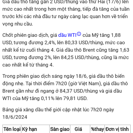
Giá dầu thô tăng gần 2 USD/thùng vào thứ Hai (17/6) lên
mức cao nhất trong hơn một tháng, tiếp đà tăng của tuần
trước khi các nhà đầu tư ngày càng lạc quan hơn về triển
vọng nhu cầu.
Chốt phiên giao dịch, giá
dầu WTI
của Mỹ tăng 1,88
USD, tương đương 2,4%, lên 80,33 USD/thùng, mức cao
nhất kể từ cuối tháng 4. Giá dầu thô Brent cũng tăng 1,63
USD, tương đương 2%, lên 84,25 USD/thùng, cũng là mức
cao nhất kể từ tháng 4.
Trong phiên giao dịch sáng ngày 18/6, giá dầu thô biến
động nhẹ. Tại thời điểm 7h20 (giờ Việt Nam), giá dầu thô
Brent gần như đi ngang ở 84,37 USD/thùng và giá dầu
WTI của Mỹ tăng 0,11% lên 79,81 USD.
Bảng giá xăng dầu thế giới cập nhật lúc 7h20 ngày
18/6/2024
Tên loại
Kỳ hạn
Sàn giao
Giá
%thay
Đơn vị tính