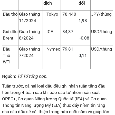
dịch
đổi
Dầu thô
Giao tháng
Tokyo
78.440
JPY/thùng
11/2024
1,98
Giá dầu
Giao tháng
ICE
84,37
USD/thùng
Brent
8/2024
-0,08
Dầu
Giao tháng
Nymex
79,81
USD/thùng
Thô
7/2024
0,11
WTI
Nguồn:
Tố Tố tổng hợp
.
Tuần trước, cả hai loại dầu đều ghi nhận tuần tăng đầu
tiên trong 4 tuần sau khi báo cáo từ nhóm sản xuất
OPEC+, Cơ quan Năng lượng Quốc tế (IEA) và Cơ quan
Thông tin Năng lượng Mỹ (EIA) thúc đẩy niềm tin rằng
nhu cầu dầu sẽ cải thiện trong nửa cuối năm và giúp tồn