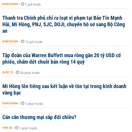
KINH DOANH
-
2 giờ trước
Thanh tra Chính phủ chỉ ra loạt vi phạm tại Bảo Tín Mạnh
Hải, Mi Hồng, PNJ, SJC, DOJI, chuyển hồ sơ sang Bộ Công
an
KINH DOANH
-
13 giờ trước
Tập đoàn của Warren Buffett mua ròng gần 20 tỷ USD cổ
phiếu, chấm dứt chuỗi bán ròng 14 quý
QUỐC TẾ
-
30 phút trước
Mi Hồng lên tiếng sau kết luận về tồn tại trong kinh doanh
vàng bạc
KINH DOANH
-
1 phút trước
Cán cân thương mại sắp đổi chiều?
THỜI SỰ
-
1 phút trước