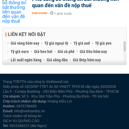
quan đến vấn đề nộp thuế
KINH DOANH
-
1 phút trước
LIÊN KẾT NỔI BẬT
Giá vàng hôm nay
Tỷ giá ngoại tệ
Tỷ giá usd
Tỷ giá yen
Tỷ giá euro
Giá heo hơi
Giá cà phê
Giá tiêu hôm nay
Lãi suất ngân hàng
Giá xăng dầu
Giá thép hôm nay
Giá sầu riêng
Giá thịt heo
Giá gạo
Giá cao su
Best Retail Brokers
Diễn đàn đầu tư Việt Nam 2026
Trang TTĐTTH của công ty VietNewsCorp
Giấy phép số 3323/GP-TTĐT do Sở VH&TT TP.HCM cấp ngày 20/3/2026
Lầu 5 - Compa Building - 293 Điện Biên Phủ - Phường Gia Định - TP.HCM
Chi nhánh:
Số 5 - Khu 38A Trần Phú - Phường Ba Đình - TP. Hà Nội
Chịu trách nhiệm nội dung:
Hoàng Hữu Lợi
Hotline:
0975798489
Email:
info@vietnambiz.vn
Trách nhiệm về thông tin
DỊCH VỤ QUẢNG CÁO
Tel:
0931589222 (Ms Ngọc)