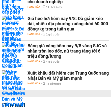
cho doanh nghiệp
HÀNG HÓA
-
11 phút trước
Giá heo hơi hôm nay 9/8: Đà giảm kéo
dài, nhiều địa phương xuống dưới 60.000
đồng/kg trong tuần qua
HÀNG HÓA
-
2 giờ trước
Bảng giá vàng hôm nay 9/8 vàng SJC và
nhẫn tròn leo dốc, nữ trang tăng tới 6
triệu đồng/lượng
HÀNG HÓA
-
4 giờ trước
Xuất khẩu đất hiếm của Trung Quốc sang
Nhật Bản và Mỹ giảm mạnh
HÀNG HÓA
-
13 giờ trước
Tin mới