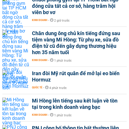
đóng cửa tất cả cơ sở, hàng trăm hội
viên bơ vơ
KINH DOANH
-
2 giờ trước
Chân dung ông chủ kín tiếng đứng sau
tiệm vàng Mi Hồng: Từ phụ xe, sửa đồ
điện tử cũ đến gây dựng thương hiệu
hơn 35 năm tuổi
KINH DOANH
-
1 phút trước
Iran đòi Mỹ rút quân để mở lại eo biển
Hormuz
QUỐC TẾ
-
4 phút trước
Mi Hồng lên tiếng sau kết luận về tồn
tại trong kinh doanh vàng bạc
KINH DOANH
-
1 phút trước
PNJ công bố thông tin bất thường liên