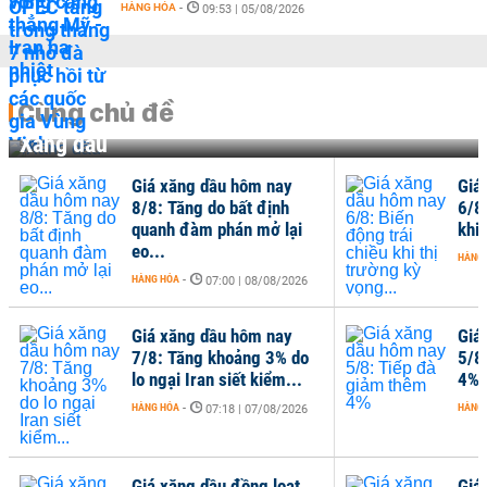
HÀNG HÓA
-
09:53 | 05/08/2026
Cùng chủ đề
Xăng dầu
Giá xăng dầu hôm nay
Giá
8/8: Tăng do bất định
6/8
quanh đàm phán mở lại
khi 
eo...
HÀNG
HÀNG HÓA
-
07:00 | 08/08/2026
Giá xăng dầu hôm nay
Giá
7/8: Tăng khoảng 3% do
5/8
lo ngại Iran siết kiểm...
4%
HÀNG HÓA
-
HÀNG
07:18 | 07/08/2026
Giá xăng dầu đồng loạt
Giá