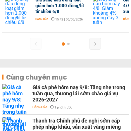
giảm hơn 1.000 đồng/lít
4/8
từ chiều 6/8
xuố
HÀNG HÓA
-
HÀNG
15:42 | 06/08/2026
Cùng chuyên mục
Giá cà phê hôm nay 9/8: Tăng nhẹ trong
tuần qua, thương lái sớm chào giá vụ
2026-2027
HÀNG HÓA
-
1 phút trước
Thanh tra Chính phủ đề nghị sớm cấp
phép nhập khẩu, sản xuất vàng miếng