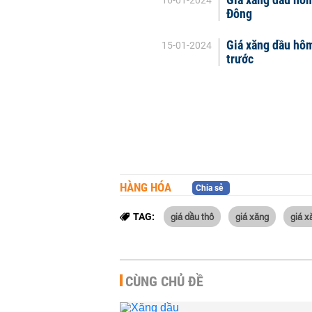
16-01-2024
Đông
Giá xăng dầu hôm
15-01-2024
trước
HÀNG HÓA
Chia sẻ
giá dầu thô
giá xăng
giá x
TAG:
CÙNG CHỦ ĐỀ