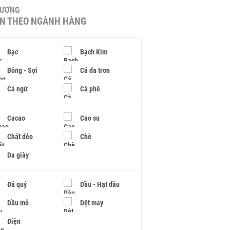
HƯƠNG
IN THEO NGÀNH HÀNG
Bạc
Bạch Kim
Bông - Sợi
Cá da trơn
Cá ngừ
Cà phê
Cacao
Cao su
Chất dẻo
Chè
Da giày
Đá quý
Dầu - Hạt dầu
Dầu mỏ
Dệt may
Điện