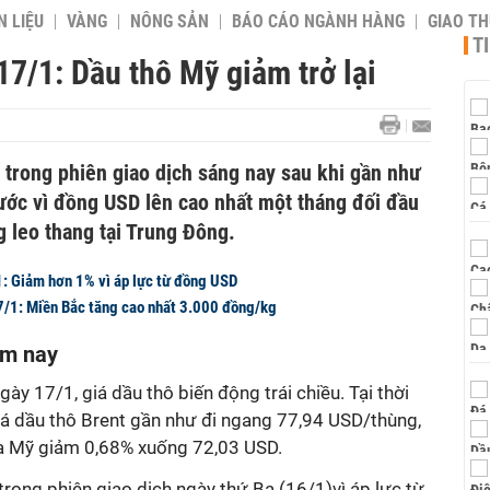
 LIỆU
VÀNG
NÔNG SẢN
BÁO CÁO NGÀNH HÀNG
GIAO T
T
7/1: Dầu thô Mỹ giảm trở lại
i trong phiên giao dịch sáng nay sau khi gần như
ước vì đồng USD lên cao nhất một tháng đối đầu
g leo thang tại Trung Đông.
: Giảm hơn 1% vì áp lực từ đồng USD
7/1: Miền Bắc tăng cao nhất 3.000 đồng/kg
ôm nay
ày 17/1, giá dầu thô biến động trái chiều. Tại thời
iá dầu thô Brent gần như đi ngang 77,94 USD/thùng,
ủa Mỹ giảm 0,68% xuống 72,03 USD.
trong phiên giao dịch ngày thứ Ba (16/1)vì áp lực từ