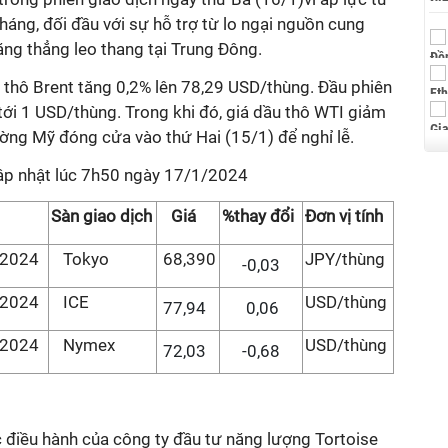
áng, đối đầu với sự hỗ trợ từ lo ngại nguồn cung
ăng thẳng leo thang tại Trung Đông.
u thô Brent tăng 0,2% lên 78,29 USD/thùng. Đầu phiên
tới 1 USD/thùng. Trong khi đó, giá dầu thô WTI giảm
ường Mỹ đóng cửa vào thứ Hai (15/1) để nghỉ lễ.
cập nhật lúc 7h50 ngày 17/1/2024
Sàn giao dịch
Giá
%thay đổi
Đơn vị tính
/2024
Tokyo
68,390
JPY/thùng
-0,03
/2024
ICE
USD/thùng
77,94
0,06
/2024
Nymex
USD/thùng
72,03
-0,68
điều hành của công ty đầu tư năng lượng Tortoise