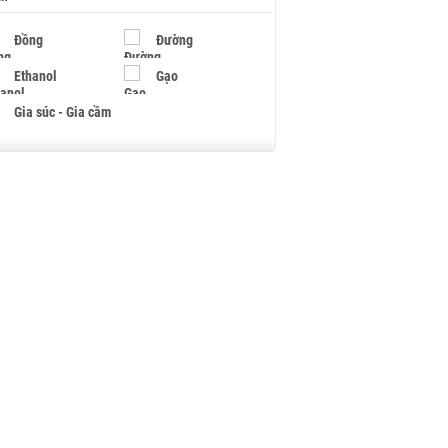
Đồng
Đường
Ethanol
Gạo
Gia súc - Gia cầm
Giấy
Gỗ
Hạt điều
Hồ tiêu - Hạt tiêu
Khí đốt
Kim loại khác
Mắc ca
Muối
Ngũ cốc
Nhựa - Hạt nhựa
Palladium
Phân bón