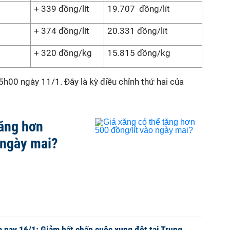
+ 339 đồng/lít
19.707 đồng/lít
+ 374 đồng/lít
20.331 đồng/lít
+ 320 đồng/kg
15.815 đồng/kg
15h00 ngày 11/1.
Đây là kỳ điều chỉnh
thứ hai
của
tăng hơn
 ngày mai?
 nay 16/1: Giảm bất chấp cuộc xung đột tại Trung