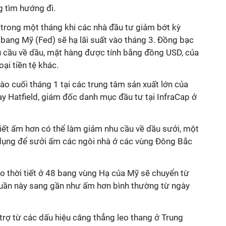
g tìm hướng đi.
rong một tháng khi các nhà đầu tư giảm bớt kỳ
 bang Mỹ (Fed) sẽ hạ lãi suất vào tháng 3. Đồng bạc
 cầu về dầu, mặt hàng được tính bằng đồng USD, của
ại tiền tệ khác.
vào cuối tháng 1 tại các trung tâm sản xuất lớn của
ay Hatfield, giám đốc danh mục đầu tư tại InfraCap ở
 tiết ấm hơn có thể làm giảm nhu cầu về dầu sưởi, một
dụng để sưởi ấm các ngôi nhà ở các vùng Đông Bắc
o thời tiết ở 48 bang vùng Hạ của Mỹ sẽ chuyển từ
tuần này sang gần như ấm hơn bình thường từ ngày
trợ từ các dấu hiệu căng thẳng leo thang ở Trung