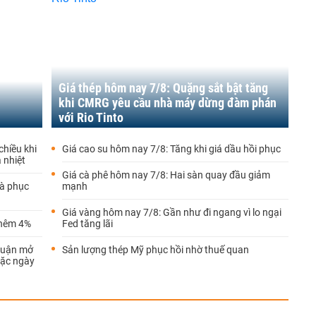
Giá thép hôm nay 7/8: Quặng sắt bật tăng
khi CMRG yêu cầu nhà máy dừng đàm phán
với Rio Tinto
chiều khi
Giá cao su hôm nay 7/8: Tăng khi giá dầu hồi phục
 nhiệt
Giá cà phê hôm nay 7/8: Hai sàn quay đầu giảm
đà phục
mạnh
Giá vàng hôm nay 7/8: Gần như đi ngang vì lo ngại
thêm 4%
Fed tăng lãi
thuận mở
Sản lượng thép Mỹ phục hồi nhờ thuế quan
oặc ngày