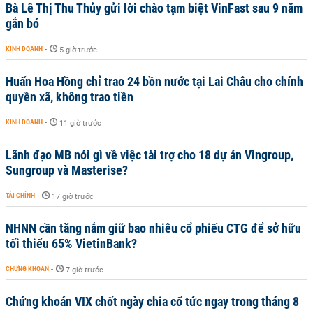
Bà Lê Thị Thu Thủy gửi lời chào tạm biệt VinFast sau 9 năm
gắn bó
KINH DOANH
-
5 giờ trước
Huấn Hoa Hồng chỉ trao 24 bồn nước tại Lai Châu cho chính
quyền xã, không trao tiền
KINH DOANH
-
11 giờ trước
Lãnh đạo MB nói gì về việc tài trợ cho 18 dự án Vingroup,
Sungroup và Masterise?
TÀI CHÍNH
-
17 giờ trước
NHNN cần tăng nắm giữ bao nhiêu cổ phiếu CTG để sở hữu
tối thiểu 65% VietinBank?
CHỨNG KHOÁN
-
7 giờ trước
Chứng khoán VIX chốt ngày chia cổ tức ngay trong tháng 8