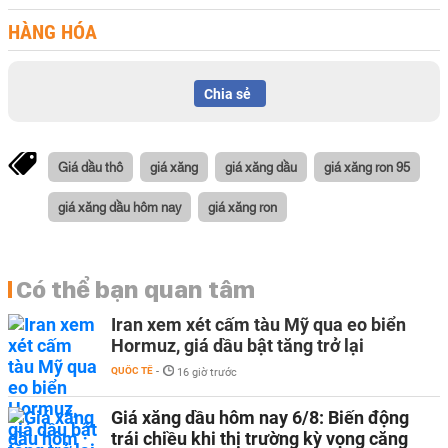
HÀNG HÓA
Chia sẻ
Giá dầu thô
giá xăng
giá xăng dầu
giá xăng ron 95
giá xăng dầu hôm nay
giá xăng ron
Có thể bạn quan tâm
Iran xem xét cấm tàu Mỹ qua eo biển
Hormuz, giá dầu bật tăng trở lại
QUỐC TẾ
-
16 giờ trước
Giá xăng dầu hôm nay 6/8: Biến động
trái chiều khi thị trường kỳ vọng căng