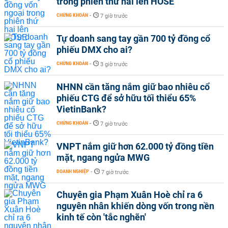
trong phiên thứ hai lên HOSE
CHỨNG KHOÁN
-
7 giờ trước
Tự doanh sang tay gần 700 tỷ đồng cổ
phiếu DMX cho ai?
CHỨNG KHOÁN
-
3 giờ trước
NHNN cần tăng nắm giữ bao nhiêu cổ
phiếu CTG để sở hữu tối thiểu 65%
VietinBank?
CHỨNG KHOÁN
-
7 giờ trước
VNPT nắm giữ hơn 62.000 tỷ đồng tiền
mặt, ngang ngửa MWG
DOANH NGHIỆP
-
7 giờ trước
Chuyên gia Phạm Xuân Hoè chỉ ra 6
nguyên nhân khiến dòng vốn trong nền
kinh tế còn 'tắc nghẽn'