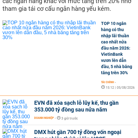
các ngân hàng khác với mức tăng trên 20% nhờ
tham gia tái cơ cấu ngân hàng yếu kém.
TOP 10 ngân
hàng có thu
nhập lãi thuần
cao nhất nửa
đầu năm 2026:
VietinBank
vươn lên dẫn
đầu, 5 nhà băng
tăng trên 30%
TÀI CHÍNH
-
15:12 | 05/08/2026
EVN đã xóa sạch lỗ lũy kế, thu gần
353.000 tỷ đồng sau nửa năm
DOANH NGHIỆP
-
3 giờ trước
DMX hút gần 700 tỷ đồng vốn ngoại