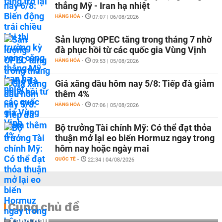
thẳng Mỹ - Iran hạ nhiệt
HÀNG HÓA
-
07:07 | 06/08/2026
Sản lượng OPEC tăng trong tháng 7 nhờ
đà phục hồi từ các quốc gia Vùng Vịnh
HÀNG HÓA
-
09:53 | 05/08/2026
Giá xăng dầu hôm nay 5/8: Tiếp đà giảm
thêm 4%
HÀNG HÓA
-
07:06 | 05/08/2026
Bộ trưởng Tài chính Mỹ: Có thể đạt thỏa
thuận mở lại eo biển Hormuz ngay trong
hôm nay hoặc ngày mai
QUỐC TẾ
-
22:34 | 04/08/2026
Cùng chủ đề
Xăng dầu