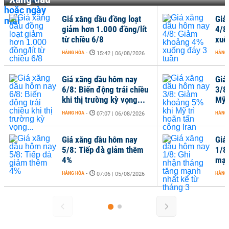
Giá xăng dầu đồng loạt
Giá
giảm hơn 1.000 đồng/lít
4/8
từ chiều 6/8
xuố
HÀNG HÓA
-
HÀNG
15:42 | 06/08/2026
Giá xăng dầu hôm nay
Giá
6/8: Biến động trái chiều
3/8
khi thị trường kỳ vọng...
Mỹ 
HÀNG HÓA
-
HÀNG
07:07 | 06/08/2026
Giá xăng dầu hôm nay
Giá
5/8: Tiếp đà giảm thêm
1/8
4%
mạn
HÀNG HÓA
-
HÀNG
07:06 | 05/08/2026