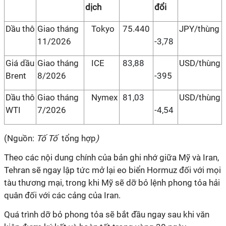
dịch
đổi
Dầu thô
Giao tháng
Tokyo
75.440
JPY/thùng
11/2026
-3,78
Giá dầu
Giao tháng
ICE
83,88
USD/thùng
Brent
8/2026
-395
Dầu thô
Giao tháng
Nymex
81,03
USD/thùng
WTI
7/2026
-4,54
(Nguồn:
Tố Tố
tổng hợp
)
Theo các nội dung chính của bản ghi nhớ giữa Mỹ và Iran,
Tehran sẽ ngay lập tức mở lại eo biển Hormuz đối với mọi
tàu thương mại, trong khi Mỹ sẽ dỡ bỏ lệnh phong tỏa hải
quân đối với các cảng của Iran.
Quá trình dỡ bỏ phong tỏa sẽ bắt đầu ngay sau khi văn