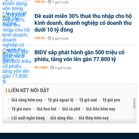
THỜI SỰ
-
7 giờ trước
Đề xuất miễn 30% thuế thu nhập cho hộ
kinh doanh, doanh nghiệp có doanh thu
dưới 10 tỷ đồng
THỜI SỰ
-
8 giờ trước
BIDV sắp phát hành gần 500 triệu cổ
phiếu, tăng vốn lên gần 77.800 tỷ
TÀI CHÍNH
-
8 giờ trước
LIÊN KẾT NỔI BẬT
Giá vàng hôm nay
Tỷ giá ngoại tệ
Tỷ giá usd
Tỷ giá yen
Tỷ giá euro
Giá heo hơi
Giá cà phê
Giá tiêu hôm nay
Lãi suất ngân hàng
Giá xăng dầu
Giá thép hôm nay
Giá sầu riêng
Giá thịt heo
Giá gạo
Giá cao su
Best Retail Brokers
Diễn đàn đầu tư Việt Nam 2026