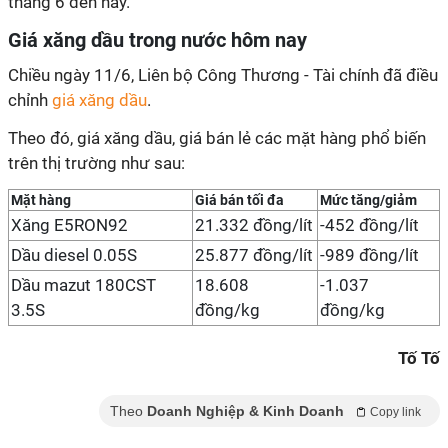
tháng 6 đến nay.
Giá xăng dầu trong nước hôm nay
Chiều ngày 11/6, Liên bộ Công Thương - Tài chính đã điều
chỉnh
giá xăng dầu
.
Theo đó, giá xăng dầu, giá bán lẻ các mặt hàng phổ biến
trên thị trường như sau:
Mặt hàng
Giá bán tối đa
Mức tăng/giảm
Xăng E5RON92
21.332 đồng/lít
-452 đồng/lít
Dầu diesel 0.05S
25.877 đồng/lít
-989 đồng/lít
Dầu mazut 180CST
18.608
-1.037
3.5S
đồng/kg
đồng/kg
Tố Tố
Theo
Doanh Nghiệp & Kinh Doanh
Copy link