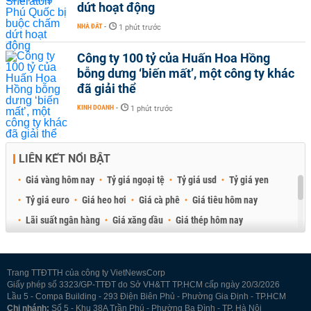
dứt hoạt động
NHÀ ĐẤT
-
1 phút trước
Công ty 100 tỷ của Huấn Hoa Hồng
bỗng dưng ‘biến mất’, một công ty khác
đã giải thể
KINH DOANH
-
1 phút trước
LIÊN KẾT NỔI BẬT
Giá vàng hôm nay
Tỷ giá ngoại tệ
Tỷ giá usd
Tỷ giá yen
Tỷ giá euro
Giá heo hơi
Giá cà phê
Giá tiêu hôm nay
Lãi suất ngân hàng
Giá xăng dầu
Giá thép hôm nay
Giá sầu riêng
Giá thịt heo
Giá gạo
Giá cao su
Best Retail Brokers
Diễn đàn đầu tư Việt Nam 2026
Trang TTĐTTH của công ty VietNewsCorp
Giấy phép số 3323/GP-TTĐT do Sở VH&TT TP.HCM cấp ngày 20/3/2026
Lầu 5 - Compa Building - 293 Điện Biên Phủ - Phường Gia Định - TP.HCM
Chi nhánh:
Số 5 - Khu 38A Trần Phú - Phường Ba Đình - TP. Hà Nội