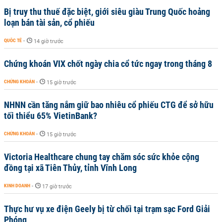
Bị truy thu thuế đặc biệt, giới siêu giàu Trung Quốc hoảng
loạn bán tài sản, cổ phiếu
QUỐC TẾ
-
14 giờ trước
Chứng khoán VIX chốt ngày chia cổ tức ngay trong tháng 8
CHỨNG KHOÁN
-
15 giờ trước
NHNN cần tăng nắm giữ bao nhiêu cổ phiếu CTG để sở hữu
tối thiểu 65% VietinBank?
CHỨNG KHOÁN
-
15 giờ trước
Victoria Healthcare chung tay chăm sóc sức khỏe cộng
đồng tại xã Tiên Thủy, tỉnh Vĩnh Long
KINH DOANH
-
17 giờ trước
Thực hư vụ xe điện Geely bị từ chối tại trạm sạc Ford Giải
Phóng