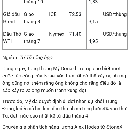
tháng 10
1,83
Giá dầu
Giao
ICE
72,53
USD/thùng
Brent
tháng 8
3,15
Dầu Thô
Giao
Nymex
71,40
USD/thùng
WTI
tháng 7
4,95
Nguồn:
Tố Tố tổng hợp
.
Cùng ngày, Tổng thống Mỹ Donald Trump cho biết một
cuộc tấn công của Israel vào Iran rất có thể xảy ra, nhưng
ông cũng nói thêm rằng ông không cho rằng điều đó là
sắp xảy ra và ông muốn tránh xung đột.
Trước đó, Mỹ đã quyết định di dời nhân sự khỏi Trung
Đông, khiến cả hai loại dầu thô chính tăng hơn 4% vào thứ
Tư, đạt mức cao nhất kể từ đầu tháng 4.
Chuyên gia phân tích năng lượng Alex Hodes từ StoneX