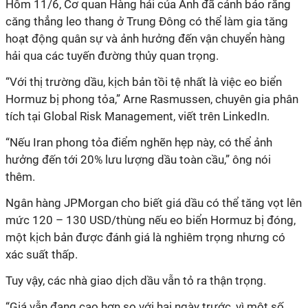
Hôm 11/6, Cơ quan Hàng hải của Anh đã cảnh báo rằng
căng thẳng leo thang ở Trung Đông có thể làm gia tăng
hoạt động quân sự và ảnh hưởng đến vận chuyển hàng
hải qua các tuyến đường thủy quan trọng.
“Với thị trường dầu, kịch bản tồi tệ nhất là việc eo biển
Hormuz bị phong tỏa,” Arne Rasmussen, chuyên gia phân
tích tại Global Risk Management, viết trên LinkedIn.
“Nếu Iran phong tỏa điểm nghẽn hẹp này, có thể ảnh
hưởng đến tới 20% lưu lượng dầu toàn cầu,” ông nói
thêm.
Ngân hàng JPMorgan cho biết giá dầu có thể tăng vọt lên
mức 120 – 130 USD/thùng nếu eo biển Hormuz bị đóng,
một kịch bản được đánh giá là nghiêm trọng nhưng có
xác suất thấp.
Tuy vậy, các nhà giao dịch dầu vẫn tỏ ra thận trọng.
“Giá vẫn đang cao hơn so với hai ngày trước, vì một số