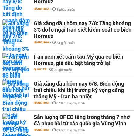
Hormuz
HÀNG HÓA
-
1 phút trước
Giá xăng dầu hôm nay 7/8: Tăng khoảng
3% do lo ngại Iran siết kiểm soát eo biển
Hormuz
HÀNG HÓA
-
23 giờ trước
Iran xem xét cấm tàu Mỹ qua eo biển
Hormuz, giá dầu bật tăng trở lại
QUỐC TẾ
-
23 giờ trước
Giá xăng dầu hôm nay 6/8: Biến động
trái chiều khi thị trường kỳ vọng căng
thẳng Mỹ - Iran hạ nhiệt
HÀNG HÓA
-
07:07 | 06/08/2026
Sản lượng OPEC tăng trong tháng 7 nhờ
đà phục hồi từ các quốc gia Vùng Vịnh
HÀNG HÓA
-
09:53 | 05/08/2026