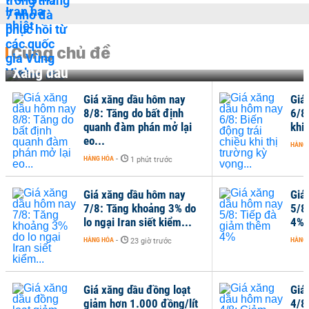
Cùng chủ đề
Xăng dầu
Giá xăng dầu hôm nay
Giá
8/8: Tăng do bất định
6/8
quanh đàm phán mở lại
khi 
eo...
HÀNG
HÀNG HÓA
-
1 phút trước
Giá xăng dầu hôm nay
Giá
7/8: Tăng khoảng 3% do
5/8
lo ngại Iran siết kiểm...
4%
HÀNG HÓA
-
HÀNG
23 giờ trước
Giá xăng dầu đồng loạt
Giá
giảm hơn 1.000 đồng/lít
4/8