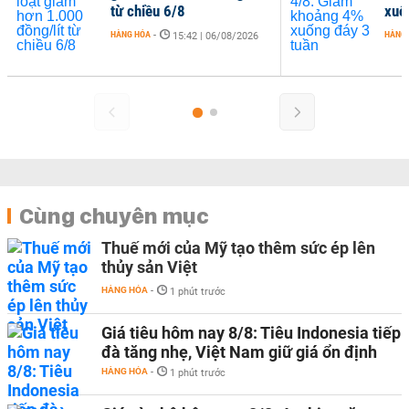
từ chiều 6/8
xuố
HÀNG HÓA
-
HÀNG
15:42 | 06/08/2026
Cùng chuyên mục
Thuế mới của Mỹ tạo thêm sức ép lên
thủy sản Việt
HÀNG HÓA
-
1 phút trước
Giá tiêu hôm nay 8/8: Tiêu Indonesia tiếp
đà tăng nhẹ, Việt Nam giữ giá ổn định
HÀNG HÓA
-
1 phút trước