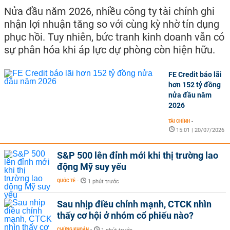
Nửa đầu năm 2026, nhiều công ty tài chính ghi
nhận lợi nhuận tăng so với cùng kỳ nhờ tín dụng
phục hồi. Tuy nhiên, bức tranh kinh doanh vẫn có
sự phân hóa khi áp lực dự phòng còn hiện hữu.
FE Credit báo lãi
hơn 152 tỷ đồng
nửa đầu năm
2026
TÀI CHÍNH
-
15:01 | 20/07/2026
S&P 500 lên đỉnh mới khi thị trường lao
động Mỹ suy yếu
QUỐC TẾ
-
1 phút trước
Sau nhịp điều chỉnh mạnh, CTCK nhìn
thấy cơ hội ở nhóm cổ phiếu nào?
CHỨNG KHOÁN
-