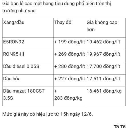
Giá bán lẻ các mặt hàng tiêu dùng phổ biến trên thị
trường như sau:
Xăng/dầu
Thay đổi
Giá không cao
hơn
E5RON92
+ 199 đồng/lít
19.462 đồng/lít
RON95-III
+ 269 đồng/lít
19.967 đồng/lít
Dầu diesel 0.05S
+ 280 đồng/lít
17.700 đồng/lít
Dầu hỏa
+ 227 đồng/lít
17.511 đồng/lít
Dầu mazut 180CST
+
16.461 đồng/kg
3.5S
283 đồng/kg
Mức giá này có hiệu lực từ 15h ngày 12/6.
Tố Tố