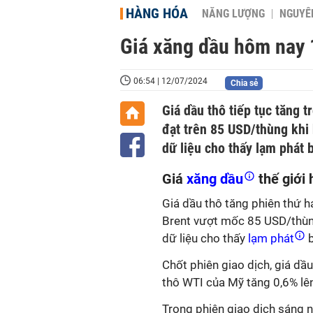
HÀNG HÓA
NĂNG LƯỢNG
NGUYÊN
Giá xăng dầu hôm nay 1
06:54 | 12/07/2024
Chia sẻ
Giá dầu thô tiếp tục tăng t
đạt trên 85 USD/thùng khi 
dữ liệu cho thấy lạm phát 
Giá
xăng dầu
thế giới
Giá dầu thô tăng phiên thứ ha
Brent vượt mốc 85 USD/thùng,
dữ liệu cho thấy
lạm phát
b
Chốt phiên giao dịch, giá dầ
thô WTI của Mỹ tăng 0,6% lê
Trong phiên giao dịch sáng n