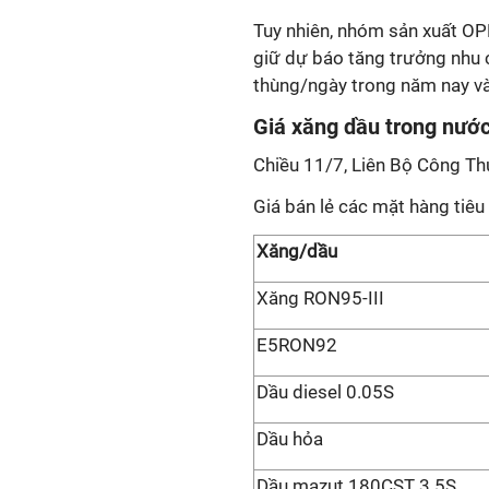
Tuy nhiên, nhóm sản xuất O
giữ dự báo tăng trưởng nhu c
thùng/ngày trong năm nay và
Giá xăng dầu trong nướ
Chiều 11/7, Liên Bộ Công Thư
Giá bán lẻ các mặt hàng tiêu
Xăng/dầu
Xăng RON95-III
E5RON92
Dầu diesel 0.05S
Dầu hỏa
Dầu mazut 180CST 3.5S