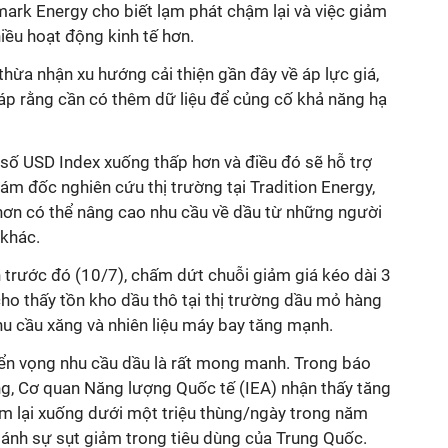
ark Energy cho biết lạm phát chậm lại và việc giảm
hiều hoạt động kinh tế hơn.
hừa nhận xu hướng cải thiện gần đây về áp lực giá,
háp rằng cần có thêm dữ liệu để củng cố khả năng hạ
 số USD Index xuống thấp hơn và điều đó sẽ hỗ trợ
ám đốc nghiên cứu thị trường tại Tradition Energy,
hơn có thể nâng cao nhu cầu về dầu từ những người
 khác.
 trước đó (10/7), chấm dứt chuỗi giảm giá kéo dài 3
cho thấy tồn kho dầu thô tại thị trường dầu mỏ hàng
hu cầu xăng và nhiên liệu máy bay tăng mạnh.
riển vọng nhu cầu dầu là rất mong manh. Trong báo
ng, Cơ quan Năng lượng Quốc tế (IEA) nhận thấy tăng
m lại xuống dưới một triệu thùng/ngày trong năm
 ánh sự sụt giảm trong tiêu dùng của Trung Quốc.