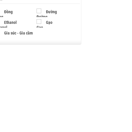
Đồng
Đường
Ethanol
Gạo
Gia súc - Gia cầm
Giấy
Gỗ
Hạt điều
Hồ tiêu - Hạt tiêu
Khí đốt
Kim loại khác
Mắc ca
Muối
Ngũ cốc
Nhựa - Hạt nhựa
Palladium
Phân bón