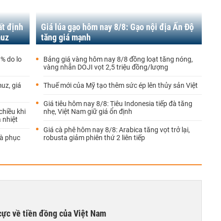
ất định
Giá lúa gạo hôm nay 8/8: Gạo nội địa Ấn Độ
muz
tăng giá mạnh
% do lo
Bảng giá vàng hôm nay 8/8 đồng loạt tăng nóng,
vàng nhẫn DOJI vọt 2,5 triệu đồng/lượng
uz, giá
Thuế mới của Mỹ tạo thêm sức ép lên thủy sản Việt
Giá tiêu hôm nay 8/8: Tiêu Indonesia tiếp đà tăng
chiều khi
nhẹ, Việt Nam giữ giá ổn định
 nhiệt
Giá cà phê hôm nay 8/8: Arabica tăng vọt trở lại,
đà phục
robusta giảm phiên thứ 2 liên tiếp
cực về tiền đồng của Việt Nam