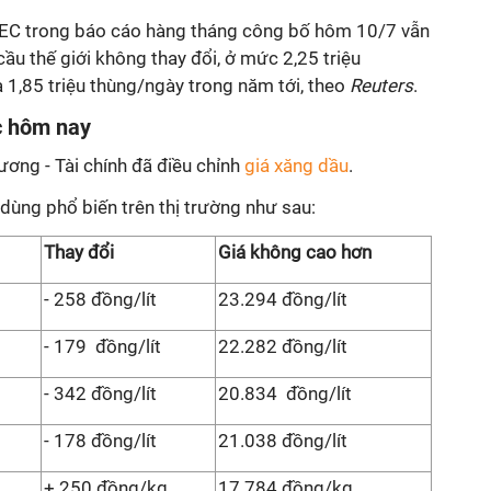
PEC trong báo cáo hàng tháng công bố hôm 10/7 vẫn
ầu thế giới không thay đổi, ở mức 2,25 triệu
 1,85 triệu thùng/ngày trong năm tới, theo
Reuters
.
c hôm nay
ơng - Tài chính đã điều chỉnh
giá xăng dầu
.
 dùng phổ biến trên thị trường như sau:
Thay đổi
Giá không cao hơn
- 258 đồng/lít
23.294 đồng/lít
- 179 đồng/lít
22.282 đồng/lít
- 342 đồng/lít
20.834 đồng/lít
- 178 đồng/lít
21.038 đồng/lít
+ 250 đồng/kg
17.784 đồng/kg