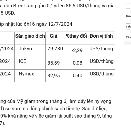
á dầu Brent tăng gần 0,1% lên 85,6 USD/thùng và giá
95 USD.
cập nhật lúc 6h16 ngày 12/7/2024
Sàn giao dịch
Giá
%thay đổi
Đơn vị tính
2/2024
Tokyo
79.780
JPY/thùng
-2,29
/2024
ICE
USD/thùng
85,59
0,08
/2024
Nymex
USD/thùng
82,95
0,40
ng của Mỹ giảm trong tháng 6, làm dấy lên hy vọng
) sẽ sớm nới lỏng chính sách tiền tệ. Sau dữ liệu,
9% khả năng về việc giảm lãi suất vào tháng 9, tăng
7).