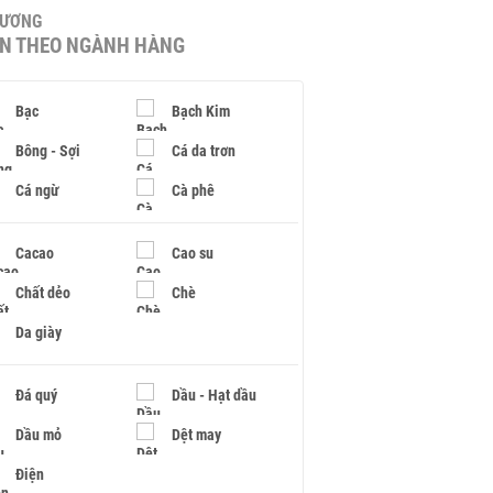
HƯƠNG
IN THEO NGÀNH HÀNG
Bạc
Bạch Kim
Bông - Sợi
Cá da trơn
Cá ngừ
Cà phê
Cacao
Cao su
Chất dẻo
Chè
Da giày
Đá quý
Dầu - Hạt dầu
Dầu mỏ
Dệt may
Điện