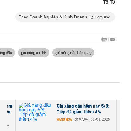
Tố Tố
Theo
Doanh Nghiệp & Kinh Doanh
Copy link
ăng dầu
giá xăng ron 95
giá xăng dầu hôm nay
t giảm
Giá xăng dầu hôm nay 5/8:
 chiều
Tiếp đà giảm thêm 4%
HÀNG HÓA
-
07:06 | 05/08/2026
8/2026