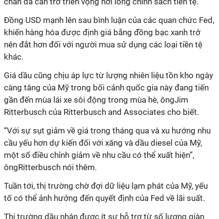
chắn đã cản trở triển vọng nới lỏng chính sách tiền tệ.
Đồng USD mạnh lên sau bình luận của các quan chức Fed,
khiến hàng hóa được định giá bằng đồng bạc xanh trở
nên đắt hơn đối với người mua sử dụng các loại tiền tệ
khác.
Giá dầu cũng chịu áp lực từ lượng nhiên liệu tồn kho ngày
càng tăng của Mỹ trong bối cảnh quốc gia này đang tiến
gần đến mùa lái xe sôi động trong mùa hè, ôngJim
Ritterbusch của Ritterbusch and Associates cho biết.
“Với sự sụt giảm về giá trong tháng qua và xu hướng nhu
cầu yếu hơn dự kiến ​​đối với xăng và dầu diesel của Mỹ,
một số điều chỉnh giảm về nhu cầu có thể xuất hiện”,
ôngRitterbusch nói thêm.
Tuần tới, thị trường chờ đợi dữ liệu lạm phát của Mỹ, yếu
tố có thể ảnh hưởng đến quyết định của Fed về lãi suất.
Thị trường dầu nhận được ít sự hỗ trợ từ số lượng giàn