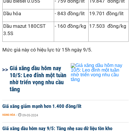
Dầu diesel 0.05S
- 759 đồng/lít
19.847 đồng/lít
Dầu hỏa
- 843 đồng/lít
19.701 đồng/lít
Dầu mazut 180CST
- 160 đồng/kg
17.503 đồng/kg
3.5S
Mức giá này có hiệu lực từ 15h ngày 9/5.
Giá xăng dầu hôm nay
10/5: Leo đỉnh một tuần
nhờ triển vọng nhu cầu
tăng
Giá xăng giảm mạnh hơn 1.400 đồng/lít
HÀNG HÓA
-
09-05-2024
Giá xăng dầu hôm nay 9/5: Tăng nhẹ sau dữ liệu tồn kho