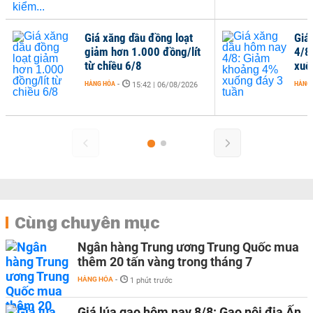
Giá xăng dầu đồng loạt
Giá
giảm hơn 1.000 đồng/lít
4/8
từ chiều 6/8
xuố
HÀNG HÓA
-
HÀNG
15:42 | 06/08/2026
Cùng chuyên mục
Ngân hàng Trung ương Trung Quốc mua
thêm 20 tấn vàng trong tháng 7
HÀNG HÓA
-
1 phút trước
Giá lúa gạo hôm nay 8/8: Gạo nội địa Ấn