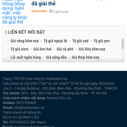
đã giải thể
KINH DOANH
-
3 giờ trước
LIÊN KẾT NỔI BẬT
Giá vàng hôm nay
Tỷ giá ngoại tệ
Tỷ giá usd
Tỷ giá yen
Tỷ giá euro
Giá heo hơi
Giá cà phê
Giá tiêu hôm nay
Lãi suất ngân hàng
Giá xăng dầu
Giá thép hôm nay
Giá sầu riêng
Giá thịt heo
Giá gạo
Giá cao su
Best Retail Brokers
Diễn đàn đầu tư Việt Nam 2026
Trang TTĐTTH của công ty VietNewsCorp
Giấy phép số 3323/GP-TTĐT do Sở VH&TT TP.HCM cấp ngày 20/3/2026
Lầu 5 - Compa Building - 293 Điện Biên Phủ - Phường Gia Định - TP.HCM
Chi nhánh:
Số 5 - Khu 38A Trần Phú - Phường Ba Đình - TP. Hà Nội
Chịu trách nhiệm nội dung:
Hoàng Hữu Lợi
Hotline:
0975798489
Email:
info@vietnambiz.vn
Trách nhiệm về thông tin
DỊCH VỤ QUẢNG CÁO
Tel:
0931589222 (Ms Ngọc)
Email:
quangcao@vietnambiz.vn