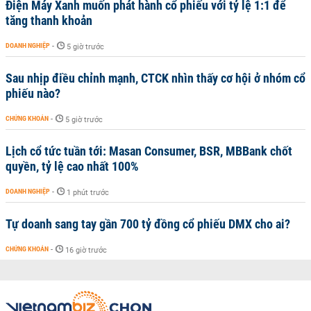
Điện Máy Xanh muốn phát hành cổ phiếu với tỷ lệ 1:1 để
tăng thanh khoản
DOANH NGHIỆP
-
5 giờ trước
Sau nhịp điều chỉnh mạnh, CTCK nhìn thấy cơ hội ở nhóm cổ
phiếu nào?
CHỨNG KHOÁN
-
5 giờ trước
Lịch cổ tức tuần tới: Masan Consumer, BSR, MBBank chốt
quyền, tỷ lệ cao nhất 100%
DOANH NGHIỆP
-
1 phút trước
Tự doanh sang tay gần 700 tỷ đồng cổ phiếu DMX cho ai?
CHỨNG KHOÁN
-
16 giờ trước