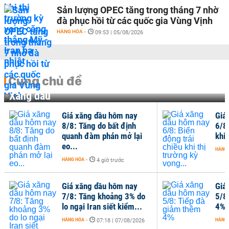
Sản lượng OPEC tăng trong tháng 7 nhờ
đà phục hồi từ các quốc gia Vùng Vịnh
HÀNG HÓA
-
09:53 | 05/08/2026
Cùng chủ đề
Xăng dầu
Giá xăng dầu hôm nay
Giá
8/8: Tăng do bất định
6/8
quanh đàm phán mở lại
khi 
eo...
HÀNG
HÀNG HÓA
-
4 giờ trước
Giá xăng dầu hôm nay
Giá
7/8: Tăng khoảng 3% do
5/8
lo ngại Iran siết kiểm...
4%
HÀNG HÓA
-
HÀNG
07:18 | 07/08/2026