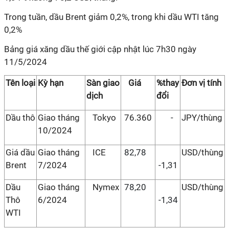
Trong tuần, dầu Brent giảm 0,2%, trong khi dầu WTI tăng
0,2%
Bảng giá xăng dầu thế giới cập nhật lúc 7h30 ngày
11/5/2024
Tên loại
Kỳ hạn
Sàn giao
Giá
%thay
Đơn vị tính
dịch
đổi
Dầu thô
Giao tháng
Tokyo
76.360
-
JPY/thùng
10/2024
Giá dầu
Giao tháng
ICE
82,78
USD/thùng
Brent
7/2024
-1,31
Dầu
Giao tháng
Nymex
78,20
USD/thùng
Thô
6/2024
-1,34
WTI