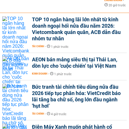
CHỨNG KHOÁN
-
20 giờ trước
TOP 10 ngân hàng lãi lớn nhất từ kinh
doanh ngoại hối nửa đầu năm 2026:
Vietcombank quán quân, ACB dẫn đầu
nhóm tư nhân
TÀI CHÍNH
-
1 phút trước
AEON bán mảng siêu thị tại Thái Lan,
dồn lực cho ‘cuộc chiến’ tại Việt Nam
KINH DOANH
-
1 phút trước
Bức tranh tài chính tiêu dùng nửa đầu
2026 tiếp tục phân hóa: VietCredit báo
lãi tăng ba chữ số, ông lớn đầu ngành
'hụt hơi'
TÀI CHÍNH
-
4 giờ trước
Điện Máy Xanh muốn phát hành cổ