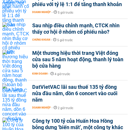
phiếu với tỷ lệ 1:1 để tăng thanh khoản
DOANH NGHIỆP
-
5 giờ trước
Sau nhịp điều chỉnh mạnh, CTCK nhìn
thấy cơ hội ở nhóm cổ phiếu nào?
CHỨNG KHOÁN
-
5 giờ trước
Một thương hiệu thời trang Việt đóng
cửa sau 5 năm hoạt động, thanh lý toàn
bộ cửa hàng
KINH DOANH
-
4 giờ trước
DatVietVAC lãi sau thuế 135 tỷ đồng
nửa đầu năm, dồn 6 concert vào cuối
năm
DOANH NGHIỆP
-
2 giờ trước
Công ty 100 tỷ của Huấn Hoa Hồng
bỗng dưng ‘biến mất’, một công ty khác