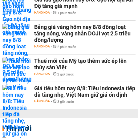
Độ tăng giá mạnh
HÀNG HÓA
-
1 phút trước
Bảng giá vàng hôm nay 8/8 đồng loạt
tăng nóng, vàng nhẫn DOJI vọt 2,5 triệu
đồng/lượng
HÀNG HÓA
-
2 phút trước
Thuế mới của Mỹ tạo thêm sức ép lên
thủy sản Việt
HÀNG HÓA
-
2 giờ trước
Giá tiêu hôm nay 8/8: Tiêu Indonesia tiếp
đà tăng nhẹ, Việt Nam giữ giá ổn định
HÀNG HÓA
-
3 giờ trước
Tin mới