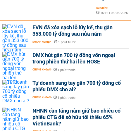
TÀI CHÍNH
-
15:12 | 05/08/2026
EVN đã xóa sạch lỗ lũy kế, thu gần
353.000 tỷ đồng sau nửa năm
DOANH NGHIỆP
-
1 phút trước
DMX hút gần 700 tỷ đồng vốn ngoại
trong phiên thứ hai lên HOSE
CHỨNG KHOÁN
-
1 phút trước
Tự doanh sang tay gần 700 tỷ đồng cổ
phiếu DMX cho ai?
CHỨNG KHOÁN
-
1 phút trước
NHNN cần tăng nắm giữ bao nhiêu cổ
phiếu CTG để sở hữu tối thiểu 65%
VietinBank?