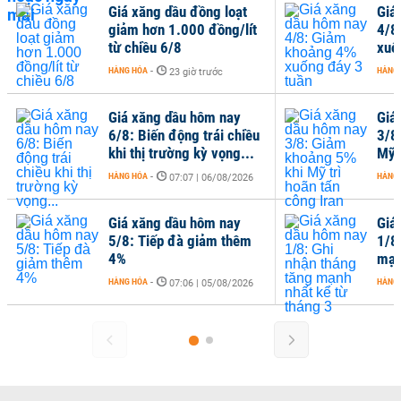
Giá xăng dầu đồng loạt
Giá
giảm hơn 1.000 đồng/lít
4/8
từ chiều 6/8
xuố
HÀNG HÓA
-
HÀNG
23 giờ trước
Giá xăng dầu hôm nay
Giá
6/8: Biến động trái chiều
3/8
khi thị trường kỳ vọng...
Mỹ 
HÀNG HÓA
-
HÀNG
07:07 | 06/08/2026
Giá xăng dầu hôm nay
Giá
5/8: Tiếp đà giảm thêm
1/8
4%
mạn
HÀNG HÓA
-
HÀNG
07:06 | 05/08/2026