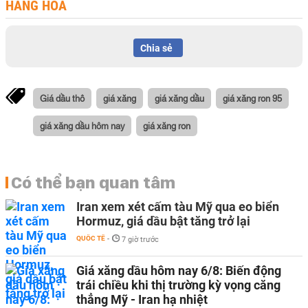
HÀNG HÓA
Chia sẻ
Giá dầu thô
giá xăng
giá xăng dầu
giá xăng ron 95
giá xăng dầu hôm nay
giá xăng ron
Có thể bạn quan tâm
Iran xem xét cấm tàu Mỹ qua eo biển
Hormuz, giá dầu bật tăng trở lại
QUỐC TẾ
-
7 giờ trước
Giá xăng dầu hôm nay 6/8: Biến động
trái chiều khi thị trường kỳ vọng căng
thẳng Mỹ - Iran hạ nhiệt