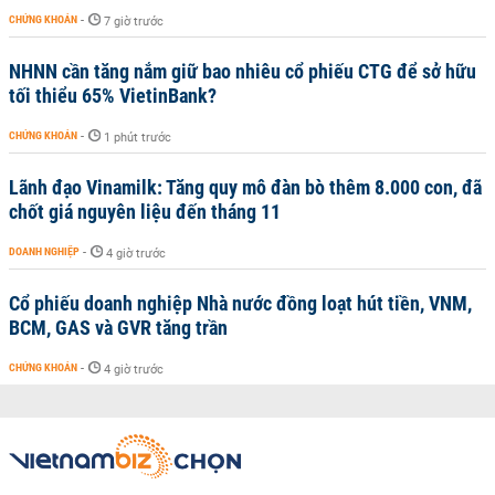
CHỨNG KHOÁN
-
7 giờ trước
NHNN cần tăng nắm giữ bao nhiêu cổ phiếu CTG để sở hữu
tối thiểu 65% VietinBank?
CHỨNG KHOÁN
-
1 phút trước
Lãnh đạo Vinamilk: Tăng quy mô đàn bò thêm 8.000 con, đã
chốt giá nguyên liệu đến tháng 11
DOANH NGHIỆP
-
4 giờ trước
Cổ phiếu doanh nghiệp Nhà nước đồng loạt hút tiền, VNM,
BCM, GAS và GVR tăng trần
CHỨNG KHOÁN
-
4 giờ trước