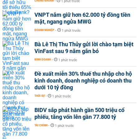
CHỨNG KHOÁN
-
1 phút trước
VNPT nắm giữ hơn 62.000 tỷ đồng tiền
mặt, ngang ngửa MWG
DOANH NGHIỆP
-
1 phút trước
Bà Lê Thị Thu Thủy gửi lời chào tạm biệt
VinFast sau 9 năm gắn bó
KINH DOANH
-
1 phút trước
Đề xuất miễn 30% thuế thu nhập cho hộ
kinh doanh, doanh nghiệp có doanh thu
dưới 10 tỷ đồng
THỜI SỰ
-
1 phút trước
BIDV sắp phát hành gần 500 triệu cổ
phiếu, tăng vốn lên gần 77.800 tỷ
TÀI CHÍNH
-
1 phút trước