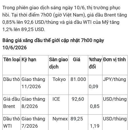
Trong phiên giao dịch sáng ngày 10/6, thị trường phục
hồi. Tại thời điểm 7h00 (giờ Việt Nam), giá dầu Brent tăng
0,85% lên 92,6 USD/thùng và giá dầu WTI của Mỹ tăng
1,2% lên 89,25 USD.
Bảng giá xăng dầu thế giới cập nhật 7h00 ngày
10/6/2026
Tên loại
Kỳ hạn
Sàn giao
Giá
%thay
Đơn vị tính
dịch
đổi
Dầu thô
Giao tháng
Tokyo
81.000
JPY/thùng
11/2026
0,09
Giá dầu
Giao tháng
ICE
92,60
USD/thùng
Brent
8/2026
0,85
Dầu thô
Giao tháng
Nymex
89,25
USD/thùng
WTI
7/2026
1,19