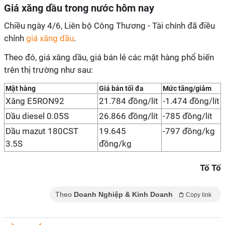
Giá xăng dầu trong nước hôm nay
Chiều ngày 4/6, Liên bộ Công Thương - Tài chính đã điều
chỉnh
giá xăng dầu
.
Theo đó, giá xăng dầu, giá bán lẻ các mặt hàng phổ biến
trên thị trường như sau:
Mặt hàng
Giá bán tối đa
Mức tăng/giảm
Xăng E5RON92
21.784 đồng/lít
-1.474 đồng/lít
Dầu diesel 0.05S
26.866 đồng/lít
-785 đồng/lít
Dầu mazut 180CST
19.645
-797 đồng/kg
3.5S
đồng/kg
Tố Tố
Theo
Doanh Nghiệp & Kinh Doanh
Copy link