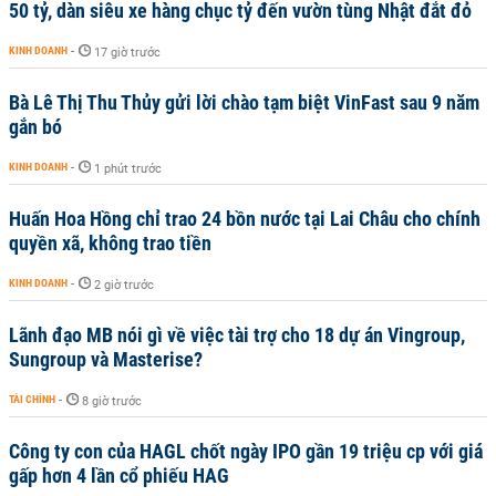
50 tỷ, dàn siêu xe hàng chục tỷ đến vườn tùng Nhật đắt đỏ
KINH DOANH
-
17 giờ trước
Bà Lê Thị Thu Thủy gửi lời chào tạm biệt VinFast sau 9 năm
gắn bó
KINH DOANH
-
1 phút trước
Huấn Hoa Hồng chỉ trao 24 bồn nước tại Lai Châu cho chính
quyền xã, không trao tiền
KINH DOANH
-
2 giờ trước
Lãnh đạo MB nói gì về việc tài trợ cho 18 dự án Vingroup,
Sungroup và Masterise?
TÀI CHÍNH
-
8 giờ trước
Công ty con của HAGL chốt ngày IPO gần 19 triệu cp với giá
gấp hơn 4 lần cổ phiếu HAG