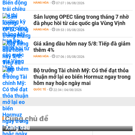
HÀNG HÓA
-
07:07 | 06/08/2026
Sản lượng OPEC tăng trong tháng 7 nhờ
đà phục hồi từ các quốc gia Vùng Vịnh
HÀNG HÓA
-
09:53 | 05/08/2026
Giá xăng dầu hôm nay 5/8: Tiếp đà giảm
thêm 4%
HÀNG HÓA
-
07:06 | 05/08/2026
Bộ trưởng Tài chính Mỹ: Có thể đạt thỏa
thuận mở lại eo biển Hormuz ngay trong
hôm nay hoặc ngày mai
QUỐC TẾ
-
22:34 | 04/08/2026
Cùng chủ đề
Xăng dầu