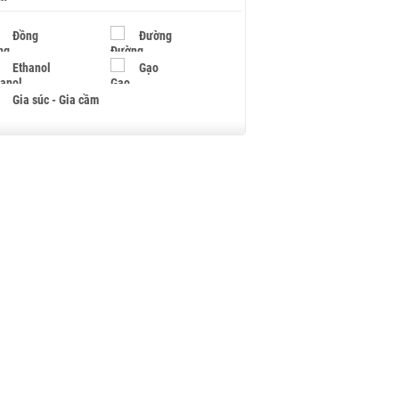
Đồng
Đường
Ethanol
Gạo
Gia súc - Gia cầm
Giấy
Gỗ
Hạt điều
Hồ tiêu - Hạt tiêu
Khí đốt
Kim loại khác
Mắc ca
Muối
Ngũ cốc
Nhựa - Hạt nhựa
Palladium
Phân bón