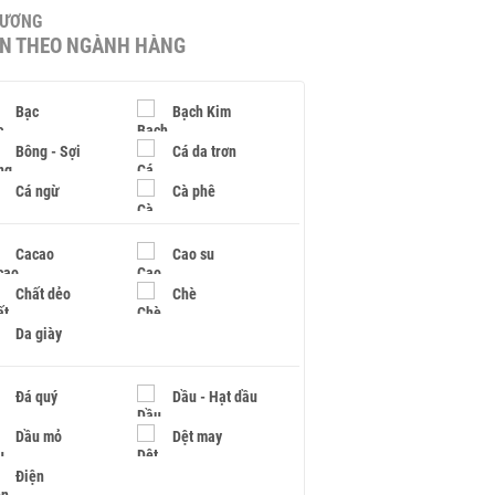
HƯƠNG
IN THEO NGÀNH HÀNG
Bạc
Bạch Kim
Bông - Sợi
Cá da trơn
Cá ngừ
Cà phê
Cacao
Cao su
Chất dẻo
Chè
Da giày
Đá quý
Dầu - Hạt dầu
Dầu mỏ
Dệt may
Điện