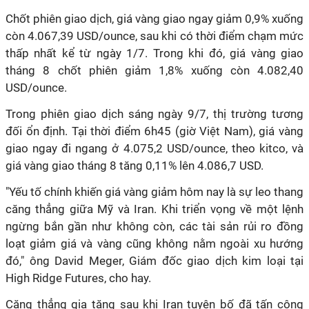
Chốt phiên giao dịch, giá vàng giao ngay giảm 0,9% xuống
còn 4.067,39 USD/ounce, sau khi có thời điểm chạm mức
thấp nhất kể từ ngày 1/7. Trong khi đó, giá vàng giao
tháng 8 chốt phiên giảm 1,8% xuống còn 4.082,40
USD/ounce.
Trong phiên giao dịch sáng ngày 9/7, thị trường tương
đối ổn định. Tại thời điểm 6h45 (giờ Việt Nam), giá vàng
giao ngay đi ngang ở 4.075,2 USD/ounce, theo kitco, và
giá vàng giao tháng 8 tăng 0,11% lên 4.086,7 USD.
"Yếu tố chính khiến giá vàng giảm hôm nay là sự leo thang
căng thẳng giữa Mỹ và Iran. Khi triển vọng về một lệnh
ngừng bắn gần như không còn, các tài sản rủi ro đồng
loạt giảm giá và vàng cũng không nằm ngoài xu hướng
đó," ông David Meger, Giám đốc giao dịch kim loại tại
High Ridge Futures, cho hay.
Căng thẳng gia tăng sau khi Iran tuyên bố đã tấn công