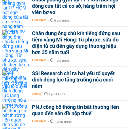
đóng cửa tất cả cơ sở, hàng trăm hội
viên bơ vơ
KINH DOANH
-
6 giờ trước
Chân dung ông chủ kín tiếng đứng sau
tiệm vàng Mi Hồng: Từ phụ xe, sửa đồ
điện tử cũ đến gây dựng thương hiệu
hơn 35 năm tuổi
KINH DOANH
-
1 giờ trước
SSI Research chỉ ra hai yếu tố quyết
định động lực tăng trưởng nửa cuối
năm
THỜI SỰ
-
1 phút trước
PNJ công bố thông tin bất thường liên
quan đến vấn đề nộp thuế
KINH DOANH
-
1 phút trước