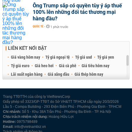
Ông Trump sắp có quyền tùy ý áp thuế
100% lên những đối tác thương mại
hàng đầu?
QUỐC TẾ
-
1 phút trước
LIÊN KẾT NỔI BẬT
Giá vàng hôm nay
Tỷ giá ngoại tệ
Tỷ giá usd
Tỷ giá yen
Tỷ giá euro
Giá heo hơi
Giá cà phê
Giá tiêu hôm nay
Lãi suất ngân hàng
Giá xăng dầu
Giá thép hôm nay
Giá sầu riêng
Giá thịt heo
Giá gạo
Giá cao su
Best Retail Brokers
Diễn đàn đầu tư Việt Nam 2026
Trang TTĐTTH của công ty VietNewsCorp
Giấy phép số 3323/GP-TTĐT do Sở VH&TT TP.HCM cấp ngày 20/3/2026
Lầu 5 - Compa Building - 293 Điện Biên Phủ - Phường Gia Định - TP.HCM
Chi nhánh:
Số 5 - Khu 38A Trần Phú - Phường Ba Đình - TP. Hà Nội
Chịu trách nhiệm nội dung:
Hoàng Hữu Lợi
Hotline:
0975798489
Email:
info@vietnambiz.vn
Trách nhiệm về thông tin