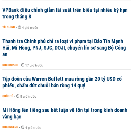
VPBank điều chỉnh giảm lãi suất trên biểu tại nhiều kỳ hạn
trong tháng 8
TÀI CHÍNH
-
4 giờ trước
Thanh tra Chính phủ chỉ ra loạt vi phạm tại Bảo Tín Mạnh
Hải, Mi Hồng, PNJ, SJC, DOJI, chuyển hồ sơ sang Bộ Công
an
KINH DOANH
-
17 giờ trước
Tập đoàn của Warren Buffett mua ròng gần 20 tỷ USD cổ
phiếu, chấm dứt chuỗi bán ròng 14 quý
QUỐC TẾ
-
5 giờ trước
Mi Hồng lên tiếng sau kết luận về tồn tại trong kinh doanh
vàng bạc
KINH DOANH
-
4 giờ trước