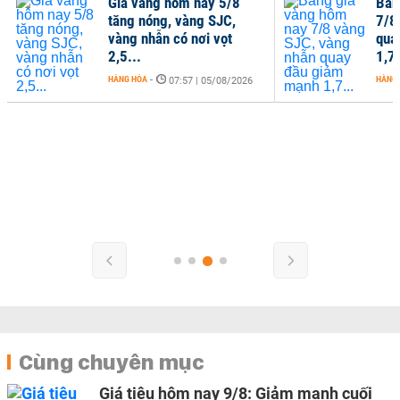
Giá vàng hôm nay 5/8
Bản
tăng nóng, vàng SJC,
7/8
vàng nhẫn có nơi vọt
qua
2,5...
1,7.
HÀNG HÓA
-
HÀNG
07:57 | 05/08/2026
Cùng chuyên mục
Giá tiêu hôm nay 9/8: Giảm mạnh cuối