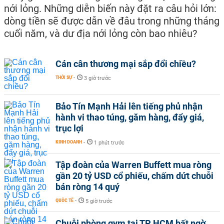
nới lỏng. Những diễn biến này đặt ra câu hỏi lớn:
dòng tiền sẽ được dẫn về đâu trong những tháng
cuối năm, và dư địa nới lỏng còn bao nhiêu?
Cán cân thương mại sắp đổi chiều?
THỜI SỰ
-
3 giờ trước
Bảo Tín Mạnh Hải lên tiếng phủ nhận
hành vi thao túng, găm hàng, đẩy giá,
trục lợi
KINH DOANH
-
1 phút trước
Tập đoàn của Warren Buffett mua ròng
gần 20 tỷ USD cổ phiếu, chấm dứt chuỗi
bán ròng 14 quý
QUỐC TẾ
-
5 giờ trước
Chuỗi phòng gym tại TP HCM bất ngờ