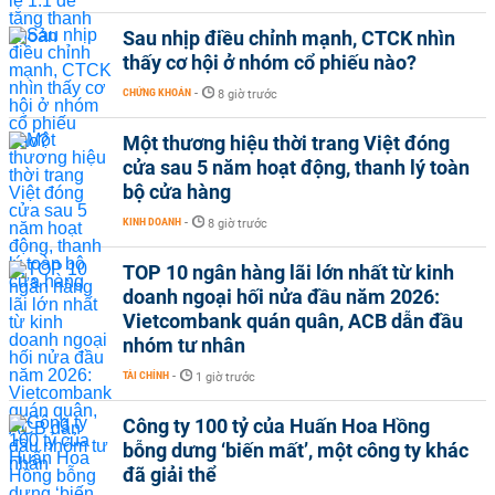
Sau nhịp điều chỉnh mạnh, CTCK nhìn
thấy cơ hội ở nhóm cổ phiếu nào?
CHỨNG KHOÁN
-
8 giờ trước
Một thương hiệu thời trang Việt đóng
cửa sau 5 năm hoạt động, thanh lý toàn
bộ cửa hàng
KINH DOANH
-
8 giờ trước
TOP 10 ngân hàng lãi lớn nhất từ kinh
doanh ngoại hối nửa đầu năm 2026:
Vietcombank quán quân, ACB dẫn đầu
nhóm tư nhân
TÀI CHÍNH
-
1 giờ trước
Công ty 100 tỷ của Huấn Hoa Hồng
bỗng dưng ‘biến mất’, một công ty khác
đã giải thể