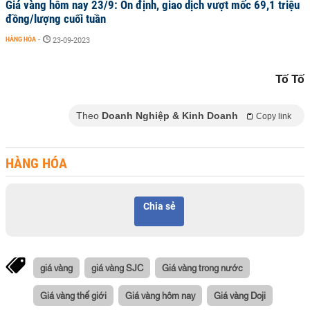
Giá vàng hôm nay 23/9: Ổn định, giao dịch vượt mốc 69,1 triệu
đồng/lượng cuối tuần
HÀNG HÓA
-
23-09-2023
Tố Tố
Theo
Doanh Nghiệp & Kinh Doanh
Copy link
HÀNG HÓA
Chia sẻ
giá vàng
giá vàng SJC
Giá vàng trong nước
Giá vàng thế giới
Giá vàng hôm nay
Giá vàng Doji