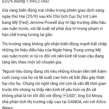
0,02% xuống 1.945,2 USD.
Giá vàng biến động trái chiều trong phiên giao dịch sáng
ngày thứ Hai (25/9) sau khi Chủ tịch Cục Dự trữ Liên
bang Mỹ (Fed) Jerome Powell duy trì lập trường diều hâu
vào tuần trước, với lãi suất sẽ phải duy trì trong phạm vi
hạn chế trong tương lai gần.
Thị trường vàng không ghi nhận biến động mạnh bất chấp
những tín hiệu diều hâu của Ngân hàng Trung ương Mỹ
vào tuần trước vì rủi ro đối với nền kinh tế toàn cầu đang
tăng lên, theo một số chuyên gia.
"Người tiêu dùng đang chi tiêu những khoản tiền tiết kiệm
cuối cùng của họ và lãi suất cao hơn sẽ bắt đầu gây thiệt
hại cho họ. Chúng tôi nghĩ rằng chỉ còn là vấn đề thời gian
trước khi chúng ta thấy nền kinh tế yếu hơn và đó sẽ
không phải là tin tốt đối với đồng USD”, ông Ed Moya,
nhà phân tích thị trường cấp cao tại OANDA, nói với
Kitco
News
.