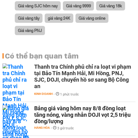
Giá vàng SJC hôm nay
Giá vàng 9999
Giá vàng 18k
Giá vàng tây
giá vàng 24K
Giá vàng online
Giá vàng PNJ
Có thể bạn quan tâm
Thanh tra Chính phủ chỉ ra loạt vi phạm
tại Bảo Tín Mạnh Hải, Mi Hồng, PNJ,
SJC, DOJI, chuyển hồ sơ sang Bộ Công
an
KINH DOANH
-
1 phút trước
Bảng giá vàng hôm nay 8/8 đồng loạt
tăng nóng, vàng nhẫn DOJI vọt 2,5 triệu
đồng/lượng
HÀNG HÓA
-
3 giờ trước