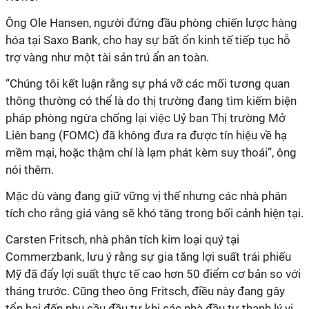
Ông Ole Hansen, người đứng đầu phòng chiến lược hàng
hóa tại Saxo Bank, cho hay sự bất ổn kinh tế tiếp tục hỗ
trợ vàng như một tài sản trú ẩn an toàn.
“Chúng tôi kết luận rằng sự phá vỡ các mối tương quan
thông thường có thể là do thị trường đang tìm kiếm biện
pháp phòng ngừa chống lại việc Uỷ ban Thị trường Mở
Liên bang (FOMC) đã không đưa ra được tín hiệu về hạ
mềm mại, hoặc thậm chí là lạm phát kèm suy thoái”, ông
nói thêm.
Mặc dù vàng đang giữ vững vị thế nhưng các nhà phân
tích cho rằng giá vàng sẽ khó tăng trong bối cảnh hiện tại.
Carsten Fritsch, nhà phân tích kim loại quý tại
Commerzbank, lưu ý rằng sự gia tăng lợi suất trái phiếu
Mỹ đã đẩy lợi suất thực tế cao hơn 50 điểm cơ bản so với
tháng trước. Cũng theo ông Fritsch, điều này đang gây
tổn hại đến nhu cầu đầu tư khi các nhà đầu tư thanh lý vị