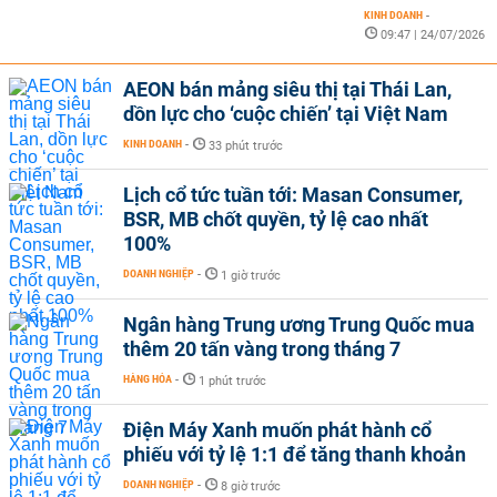
KINH DOANH
-
09:47 | 24/07/2026
AEON bán mảng siêu thị tại Thái Lan,
dồn lực cho ‘cuộc chiến’ tại Việt Nam
KINH DOANH
-
33 phút trước
Lịch cổ tức tuần tới: Masan Consumer,
BSR, MB chốt quyền, tỷ lệ cao nhất
100%
DOANH NGHIỆP
-
1 giờ trước
Ngân hàng Trung ương Trung Quốc mua
thêm 20 tấn vàng trong tháng 7
HÀNG HÓA
-
1 phút trước
Điện Máy Xanh muốn phát hành cổ
phiếu với tỷ lệ 1:1 để tăng thanh khoản
DOANH NGHIỆP
-
8 giờ trước