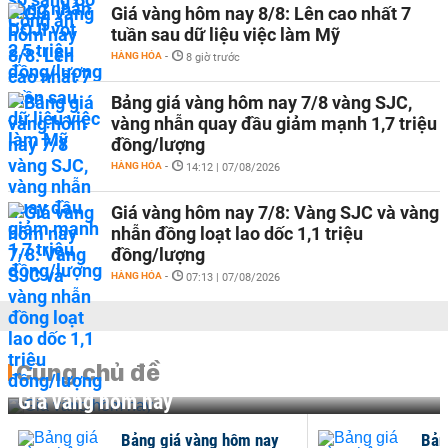
Giá vàng hôm nay 8/8: Lên cao nhất 7
tuần sau dữ liệu việc làm Mỹ
HÀNG HÓA
-
8 giờ trước
Bảng giá vàng hôm nay 7/8 vàng SJC,
vàng nhẫn quay đầu giảm mạnh 1,7 triệu
đồng/lượng
HÀNG HÓA
-
14:12 | 07/08/2026
Giá vàng hôm nay 7/8: Vàng SJC và vàng
nhẫn đồng loạt lao dốc 1,1 triệu
đồng/lượng
HÀNG HÓA
-
07:13 | 07/08/2026
Cùng chủ đề
Giá vàng hôm nay
Bảng giá vàng hôm nay
Bản