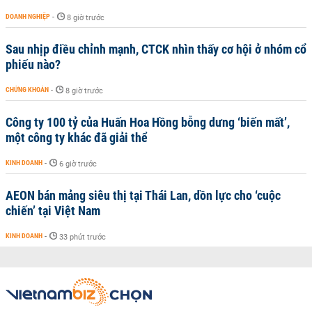
DOANH NGHIỆP
-
8 giờ trước
Sau nhịp điều chỉnh mạnh, CTCK nhìn thấy cơ hội ở nhóm cổ
phiếu nào?
CHỨNG KHOÁN
-
8 giờ trước
Công ty 100 tỷ của Huấn Hoa Hồng bỗng dưng ‘biến mất’,
một công ty khác đã giải thể
KINH DOANH
-
6 giờ trước
AEON bán mảng siêu thị tại Thái Lan, dồn lực cho ‘cuộc
chiến’ tại Việt Nam
KINH DOANH
-
33 phút trước