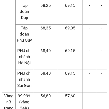
Tập
68,25
69,15
-
-
đoàn
Doji
Tập
68,35
69,05
-
-
đoàn
Phú Quý
PNJ chi
68,40
69,15
-
-
nhánh
Hà Nội
PNJ chi
68,40
69,15
-
-
nhánh
Sài Gòn
Vàng
99,99%
56,80
57,60
-
-
nữ
(vàng
trang
24K)