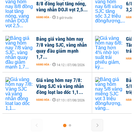
8/8 đồng loạt tăng nóng,
6/8
vàng nhẫn DOJI vọt 2,5...
3,2 
HÀNG HÓA
-
HÀNG
3 giờ trước
Bảng giá vàng hôm nay
Giá
7/8 vàng SJC, vàng nhẫn
Tăn
quay đầu giảm mạnh
trái
1,7...
HÀNG
HÀNG HÓA
-
14:12 | 07/08/2026
Giá vàng hôm nay 7/8:
Bản
Vàng SJC và vàng nhẫn
5/8
đồng loạt lao dốc 1,1...
tri
HÀNG HÓA
-
HÀNG
07:13 | 07/08/2026