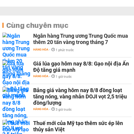
Cùng chuyên mục
Ngân hàng Trung ương Trung Quốc mua
thêm 20 tấn vàng trong tháng 7
HÀNG HÓA
-
1 phút trước
Giá lúa gạo hôm nay 8/8: Gạo nội địa Ấn
Độ tăng giá mạnh
HÀNG HÓA
-
1 giờ trước
Bảng giá vàng hôm nay 8/8 đồng loạt
tăng nóng, vàng nhẫn DOJI vọt 2,5 triệu
đồng/lượng
HÀNG HÓA
-
3 giờ trước
Thuế mới của Mỹ tạo thêm sức ép lên
thủy sản Việt