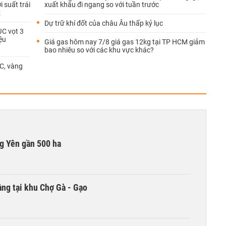
 suất trái
xuất khẩu đi ngang so với tuần trước
z
Dự trữ khí đốt của châu Âu thấp kỷ lục
JC vọt 3
ệu
Giá gas hôm nay 7/8 giá gas 12kg tại TP HCM giảm
bao nhiêu so với các khu vực khác?
C, vàng
g Yên gần 500 ha
ng tại khu Chợ Gà - Gạo