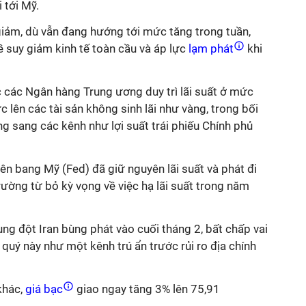
 tới Mỹ.
giảm, dù vẫn đang hướng tới mức tăng trong tuần,
về suy giảm kinh tế toàn cầu và áp lực
lạm phát
khi
c các Ngân hàng Trung ương duy trì lãi suất ở mức
c lên các tài sản không sinh lãi như vàng, trong bối
 sang các kênh như lợi suất trái phiếu Chính phủ
iên bang Mỹ (Fed) đã giữ nguyên lãi suất và phát đi
 trường từ bỏ kỳ vọng về việc hạ lãi suất trong năm
ung đột Iran bùng phát vào cuối tháng 2, bất chấp vai
 quý này như một kênh trú ẩn trước rủi ro địa chính
khác,
giá bạc
giao ngay tăng 3% lên 75,91