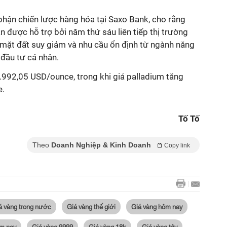
hận chiến lược hàng hóa tại Saxo Bank, cho rằng
n được hỗ trợ bởi năm thứ sáu liên tiếp thị trường
n mặt đất suy giảm và nhu cầu ổn định từ ngành năng
 đầu tư cá nhân.
.992,05 USD/ounce, trong khi giá palladium tăng
e.
Tố Tố
Theo
Doanh Nghiệp & Kinh Doanh
Copy link
á vàng trong nước
Giá vàng thế giới
Giá vàng hôm nay
m nay
Giá vàng 9999
Giá vàng 18k
Giá vàng tây