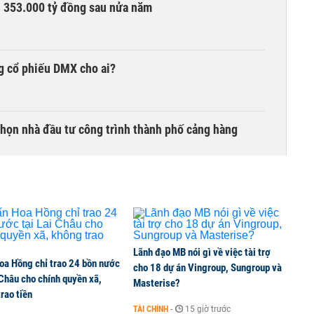
ần 353.000 tỷ đồng sau nửa năm
g cổ phiếu DMX cho ai?
chọn nhà đầu tư công trình thành phố cảng hàng
TCK, ai đã mua vào?
Lãnh đạo MB nói gì về việc tài trợ
oa Hồng chỉ trao 24 bồn nước
ine, lao động công trình đóng BHXH bắt buộc
cho 18 dự án Vingroup, Sungroup và
 Châu cho chính quyền xã,
Masterise?
rao tiền
TÀI CHÍNH
-
15 giờ trước