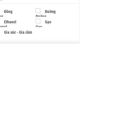
Đồng
Đường
Ethanol
Gạo
Gia súc - Gia cầm
Giấy
Gỗ
Hạt điều
Hồ tiêu - Hạt tiêu
Khí đốt
Kim loại khác
Mắc ca
Muối
Ngũ cốc
Nhựa - Hạt nhựa
Palladium
Phân bón