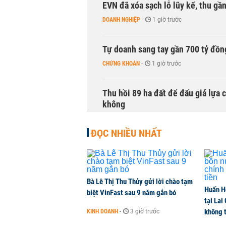
EVN đã xóa sạch lỗ lũy kế, thu g
DOANH NGHIỆP
-
1 giờ trước
Tự doanh sang tay gần 700 tỷ đồn
CHỨNG KHOÁN
-
1 giờ trước
Thu hồi 89 ha đất để đấu giá lựa 
không
NHÀ ĐẤT
-
2 giờ trước
ĐỌC NHIỀU NHẤT
Dòng tiền ngoại bất ngờ trở lại T
CHỨNG KHOÁN
-
2 giờ trước
Bà Lê Thị Thu Thủy gửi lời chào tạm
Huấn H
Kiến nghị đưa người bán hàng onl
biệt VinFast sau 9 năm gắn bó
tại Lai
THỜI SỰ
-
2 giờ trước
không t
KINH DOANH
-
3 giờ trước