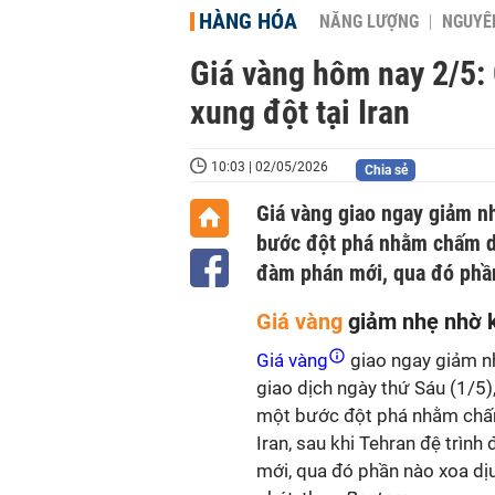
HÀNG HÓA
NĂNG LƯỢNG
NGUYÊN
Giá vàng hôm nay 2/5:
xung đột tại Iran
10:03 | 02/05/2026
Chia sẻ
Giá vàng giao ngay giảm n
bước đột phá nhằm chấm dứ
đàm phán mới, qua đó phần
Giá vàng
giảm nhẹ nhờ k
Giá vàng
giao ngay giảm n
giao dịch ngày thứ Sáu (1/5)
một bước đột phá nhằm chấ
Iran, sau khi Tehran đệ trìn
mới, qua đó phần nào xoa dịu