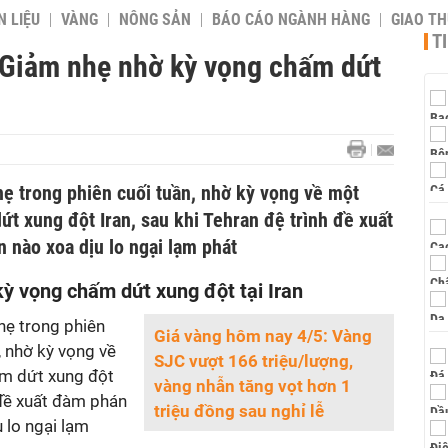
 LIỆU
VÀNG
NÔNG SẢN
BÁO CÁO NGÀNH HÀNG
GIAO T
T
 Giảm nhẹ nhờ kỳ vọng chấm dứt
hẹ trong phiên cuối tuần, nhờ kỳ vọng về một
t xung đột Iran, sau khi Tehran đệ trình đề xuất
 nào xoa dịu lo ngại lạm phát
ỳ vọng chấm dứt xung đột tại Iran
hẹ trong phiên
Giá vàng hôm nay 4/5: Vàng
, nhờ kỳ vọng về
SJC vượt 166 triệu/lượng,
m dứt xung đột
vàng nhẫn tăng vọt hơn 1
h đề xuất đàm phán
triệu đồng sau nghỉ lễ
 lo ngại lạm