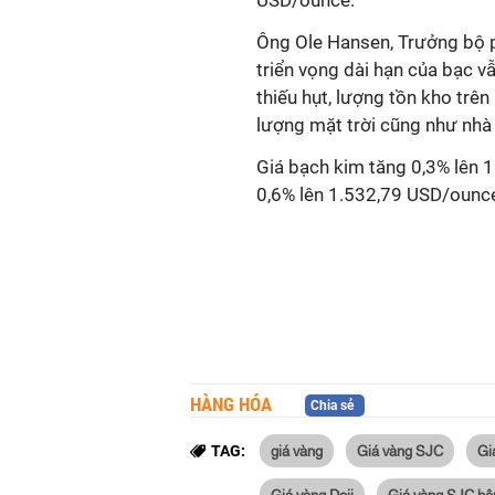
USD/ounce.
Ông Ole Hansen, Trưởng bộ p
triển vọng dài hạn của bạc vẫ
thiếu hụt, lượng tồn kho trê
lượng mặt trời cũng như nhà
Giá bạch kim tăng 0,3% lên 1
0,6% lên 1.532,79 USD/ounc
HÀNG HÓA
Chia sẻ
giá vàng
Giá vàng SJC
Gi
TAG:
Giá vàng Doji
Giá vàng SJC hô