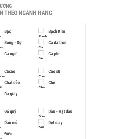
HƯƠNG
IN THEO NGÀNH HÀNG
Bạc
Bạch Kim
Bông - Sợi
Cá da trơn
Cá ngừ
Cà phê
Cacao
Cao su
Chất dẻo
Chè
Da giày
Đá quý
Dầu - Hạt dầu
Dầu mỏ
Dệt may
Điện