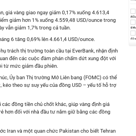
ần, giá vàng giao ngay giảm 0,17% xuống 4.613,4
 điểm giảm hơn 1% xuống 4.559,48 USD/ounce trong
này vẫn giảm 1,7% trong cả tuần.
tháng 6 tăng 0,69% lên 4.661,4 USD/ounce.
phụ trách thị trường toàn cầu tại EverBank, nhận định
n quan đến các cuộc đàm phán chấm dứt xung đột với
ồi từ mức giảm đầu phiên.
thúc, Ủy ban Thị trường Mở Liên bang (FOMC) có thể
uất, kéo theo sự suy yếu của đồng USD – yếu tố hỗ trợ
 các đồng tiền chủ chốt khác, giúp vàng định giá
rẻ hơn đối với nhà đầu tư nắm giữ bằng các đồng
ước Iran và một quan chức Pakistan cho biết Tehran