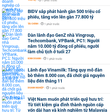
-
1 phút trước
BIDV sắp phát hành gần 500 triệu cổ
phiếu, tăng vốn lên gần 77.800 tỷ
TÀI CHÍNH
-
1 phút trước
Dàn lãnh đạo GenZ nhà Vingroup,
Techcombank, VPBank, PC1: Người
nắm 10.000 tỷ đồng cổ phiếu, người
làm chủ tịch ở tuổi 27
KINH DOANH
-
1 phút trước
Lãnh đạo Vinamilk: Tăng quy mô đàn
bò thêm 8.000 con, đã chốt giá nguyên
liệu đến tháng 11
DOANH NGHIỆP
-
1 phút trước
Việt Nam muốn phát triển quỹ hưu trí:
Từ tiết kiệm gia đình thành nguồn cấp
vốn dài hạn và kinh nghiệm từ Malaysia