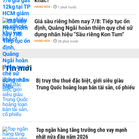
khác?
HÀNG HÓA
-
1 phút trước
Giá sầu riêng hôm nay 7/8: Tiếp tục ổn
định, Quảng Ngãi hoàn thiện quy chế sử
dụng nhãn hiệu "Sầu riêng Kon Tum"
HÀNG HÓA
-
28 phút trước
Tin mới
Bị truy thu thuế đặc biệt, giới siêu giàu
Trung Quốc hoảng loạn bán tài sản, cổ phiếu
Top ngân hàng tăng trưởng cho vay mạnh
nhất nửa đầu năm 2026