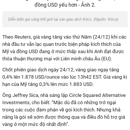
Diễn biến giá vàng thế giới tại sàn giao dịch Kitco. (Nguồn: Kitco).
Theo
Reuters
, giá vàng tăng vào thứ Năm (24/12) khi các
nhà đầu tư vẫn lạc quan trước biện pháp kích thích của
Mỹ và đồng USD đang ở mức thấp sau khi Anh đạt được
thỏa thuận thương mại với Liên minh châu Âu (EU).
Chốt phiên giao dịch ngày 24/12, vàng giao ngay tăng
0,4% lên 1.878 USD/ounce vào lúc 13h42 EST. Giá vàng kì
hạn của Mỹ tăng 0,3% lên mức 1.883 USD.
Ông Jeffrey Sica, nhà sáng lập Circle Squared Alternative
Investments, cho biết: “Mặc dù đã có những trở ngại
trong các cuộc đàm phán về gói kích thích. Nhưng khả
năng là gói sẽ sớm được thông qua và điều đó hỗ trợ giá
vàng ở một mức độ nhất định”.