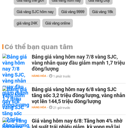
Giá vàng thế giới
Giá vàng hôm nay
Giá vàng Doji
Giá vàng SJC hôm nay
Giá vàng 9999
Giá vàng 18k
giá vàng 24K
Giá vàng online
Có thể bạn quan tâm
Bảng giá vàng hôm nay 7/8 vàng SJC,
vàng nhẫn quay đầu giảm mạnh 1,7 triệu
đồng/lượng
HÀNG HÓA
-
1 phút trước
Bảng giá vàng hôm nay 6/8 vàng SJC
tăng sốc 3,2 triệu đồng/lượng, vàng nhẫn
vọt lên 144,5 triệu đồng/lượng
HÀNG HÓA
-
21 giờ trước
Giá vàng hôm nay 6/8: Tăng hơn 4% nhờ
lợi suất trái phiếu giảm, kỳ vọng mở lại