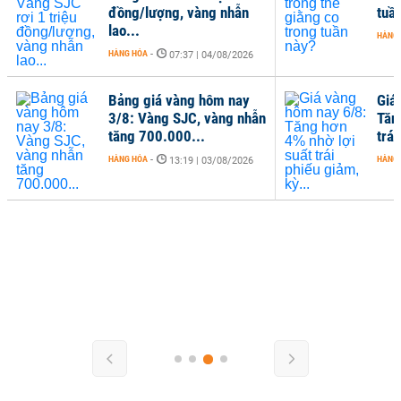
đồng/lượng, vàng nhẫn
tuầ
lao...
HÀNG
HÀNG HÓA
-
07:37 | 04/08/2026
Bảng giá vàng hôm nay
Giá
3/8: Vàng SJC, vàng nhẫn
Tăn
tăng 700.000...
trái
HÀNG HÓA
-
HÀNG
13:19 | 03/08/2026