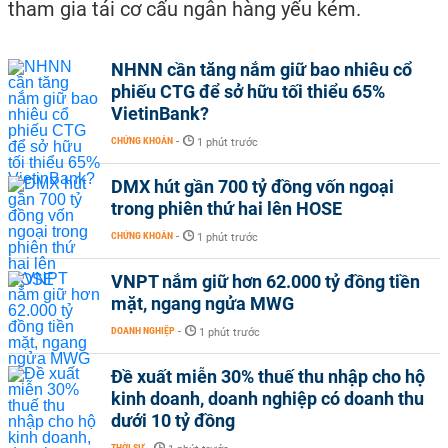
tham gia tái cơ cấu ngân hàng yếu kém.
NHNN cần tăng nắm giữ bao nhiêu cổ
phiếu CTG để sở hữu tối thiểu 65%
VietinBank?
CHỨNG KHOÁN
-
1 phút trước
DMX hút gần 700 tỷ đồng vốn ngoại
trong phiên thứ hai lên HOSE
CHỨNG KHOÁN
-
1 phút trước
VNPT nắm giữ hơn 62.000 tỷ đồng tiền
mặt, ngang ngửa MWG
DOANH NGHIỆP
-
1 phút trước
Đề xuất miễn 30% thuế thu nhập cho hộ
kinh doanh, doanh nghiệp có doanh thu
dưới 10 tỷ đồng
THỜI SỰ