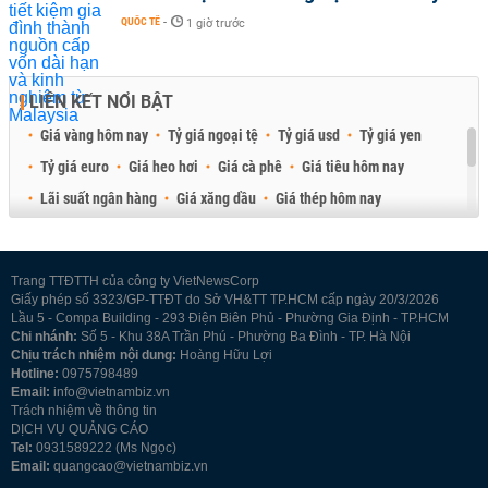
QUỐC TẾ
-
1 giờ trước
LIÊN KẾT NỔI BẬT
Giá vàng hôm nay
Tỷ giá ngoại tệ
Tỷ giá usd
Tỷ giá yen
Tỷ giá euro
Giá heo hơi
Giá cà phê
Giá tiêu hôm nay
Lãi suất ngân hàng
Giá xăng dầu
Giá thép hôm nay
Giá sầu riêng
Giá thịt heo
Giá gạo
Giá cao su
Best Retail Brokers
Diễn đàn đầu tư Việt Nam 2026
Trang TTĐTTH của công ty VietNewsCorp
Giấy phép số 3323/GP-TTĐT do Sở VH&TT TP.HCM cấp ngày 20/3/2026
Lầu 5 - Compa Building - 293 Điện Biên Phủ - Phường Gia Định - TP.HCM
Chi nhánh:
Số 5 - Khu 38A Trần Phú - Phường Ba Đình - TP. Hà Nội
Chịu trách nhiệm nội dung:
Hoàng Hữu Lợi
Hotline:
0975798489
Email:
info@vietnambiz.vn
Trách nhiệm về thông tin
DỊCH VỤ QUẢNG CÁO
Tel:
0931589222 (Ms Ngọc)
Email:
quangcao@vietnambiz.vn