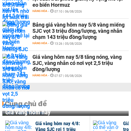
eo biển Hormuz
HÀNG HÓA
-
07:10 | 06/08/2026
Bảng giá vàng hôm nay 5/8 vàng miếng
SJC vọt 3 triệu đồng/lượng, vàng nhẫn
chạm 143 triệu đồng/lượng
HÀNG HÓA
-
13:26 | 05/08/2026
Giá vàng hôm nay 5/8 tăng nóng, vàng
SJC, vàng nhẫn có nơi vọt 2,5 triệu
đồng/lượng
HÀNG HÓA
-
07:57 | 05/08/2026
Cùng chủ đề
Giá vàng hôm nay
Giá vàng hôm nay 4/8:
Giá
Vàng SJC rơi 1 triệu
tro