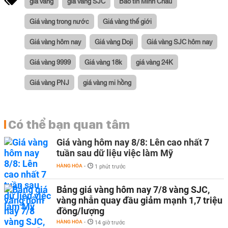
giá vàng
giá vàng SJC
Bảo tín Minh Châu
Giá vàng trong nước
Giá vàng thế giới
Giá vàng hôm nay
Giá vàng Doji
Giá vàng SJC hôm nay
Giá vàng 9999
Giá vàng 18k
giá vàng 24K
Giá vàng PNJ
giá vàng mi hồng
Có thể bạn quan tâm
Giá vàng hôm nay 8/8: Lên cao nhất 7
tuần sau dữ liệu việc làm Mỹ
HÀNG HÓA
-
1 phút trước
Bảng giá vàng hôm nay 7/8 vàng SJC,
vàng nhẫn quay đầu giảm mạnh 1,7 triệu
đồng/lượng
HÀNG HÓA
-
14 giờ trước