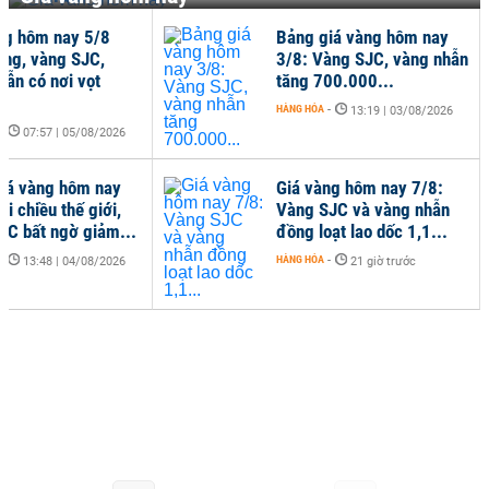
ng hôm nay 5/8
Bảng giá vàng hôm nay
óng, vàng SJC,
3/8: Vàng SJC, vàng nhẫn
hẫn có nơi vọt
tăng 700.000...
HÀNG HÓA
-
13:19 | 03/08/2026
-
07:57 | 05/08/2026
iá vàng hôm nay
Giá vàng hôm nay 7/8:
ái chiều thế giới,
Vàng SJC và vàng nhẫn
JC bất ngờ giảm...
đồng loạt lao dốc 1,1...
-
HÀNG HÓA
-
13:48 | 04/08/2026
21 giờ trước