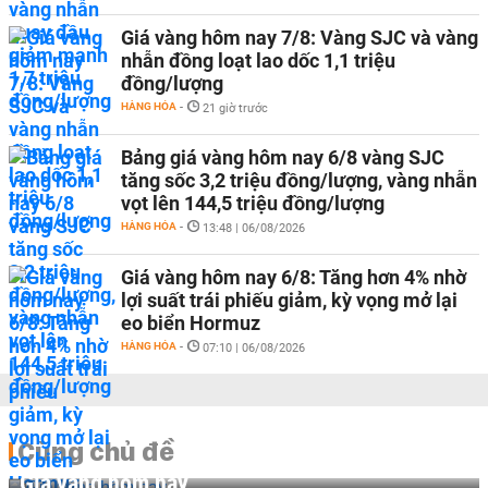
Giá vàng hôm nay 7/8: Vàng SJC và vàng
nhẫn đồng loạt lao dốc 1,1 triệu
đồng/lượng
HÀNG HÓA
-
21 giờ trước
Bảng giá vàng hôm nay 6/8 vàng SJC
tăng sốc 3,2 triệu đồng/lượng, vàng nhẫn
vọt lên 144,5 triệu đồng/lượng
HÀNG HÓA
-
13:48 | 06/08/2026
Giá vàng hôm nay 6/8: Tăng hơn 4% nhờ
lợi suất trái phiếu giảm, kỳ vọng mở lại
eo biển Hormuz
HÀNG HÓA
-
07:10 | 06/08/2026
Cùng chủ đề
Giá vàng hôm nay