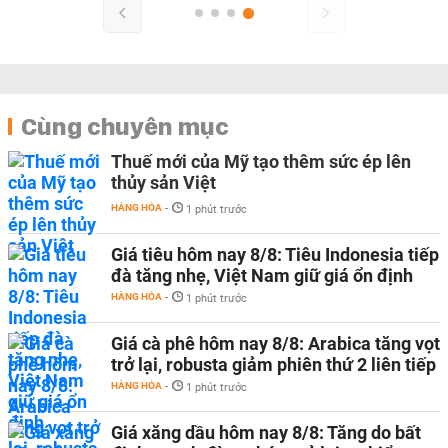
Cùng chuyên mục
Thuế mới của Mỹ tạo thêm sức ép lên
thủy sản Việt
HÀNG HÓA
-
1 phút trước
Giá tiêu hôm nay 8/8: Tiêu Indonesia tiếp
đà tăng nhẹ, Việt Nam giữ giá ổn định
HÀNG HÓA
-
1 phút trước
Giá cà phê hôm nay 8/8: Arabica tăng vọt
trở lại, robusta giảm phiên thứ 2 liên tiếp
HÀNG HÓA
-
1 phút trước
Giá xăng dầu hôm nay 8/8: Tăng do bất