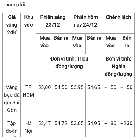
không đổi.
Giá
Khu
Phiên sáng
Phiên hôm
Chênh lệch
vàng
vực
23/12
nay 24/12
24K
Mua
Bán ra
Mua
Bán ra
Mua
Bán
vào
vào
vào
ra
Đơn vị tính: Triệu
Đơn vi tính:
đồng/lượng
Nghìn
đồng/lượng
Vàng
TP
53,80
54,50
53,95
54,65
+150
+150
bạc đá
HCM
quí Sài
Gòn
Tập
Hà
53,47
54,72
53,65
54,95
+180
+230
đoàn
Nội