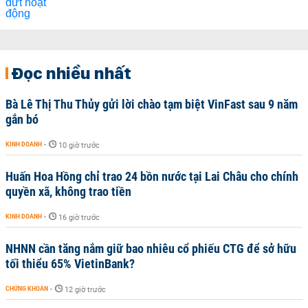
Đọc nhiều nhất
Bà Lê Thị Thu Thủy gửi lời chào tạm biệt VinFast sau 9 năm
gắn bó
KINH DOANH
-
10 giờ trước
Huấn Hoa Hồng chỉ trao 24 bồn nước tại Lai Châu cho chính
quyền xã, không trao tiền
KINH DOANH
-
16 giờ trước
NHNN cần tăng nắm giữ bao nhiêu cổ phiếu CTG để sở hữu
tối thiểu 65% VietinBank?
CHỨNG KHOÁN
-
12 giờ trước