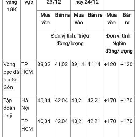
vàng
vực
23/12
nay 24/12
18K
Mua
Bán ra
Mua
Bán ra
Mua
Bán
vào
vào
vào
ra
Đơn vị tính: Triệu
Đơn vi tính:
đồng/lượng
Nghìn
đồng/lượng
Vàng
TP
39,02
41,02
39,14
41,14
+120
+120
bạc đá
HCM
quí Sài
Gòn
Tập
Hà
40,04
42,04
40,21
42,21
+170
+170
đoàn
Nội
Doji
TP
40,04
42,04
40,21
42,21
+170
+170
HCM