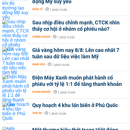
động Mỹ suy yếu
QUỐC TẾ
-
1 phút trước
Sau nhịp điều chỉnh mạnh, CTCK nhìn
thấy cơ hội ở nhóm cổ phiếu nào?
CHỨNG KHOÁN
-
1 phút trước
Giá vàng hôm nay 8/8: Lên cao nhất 7
tuần sau dữ liệu việc làm Mỹ
HÀNG HÓA
-
1 phút trước
Điện Máy Xanh muốn phát hành cổ
phiếu với tỷ lệ 1:1 để tăng thanh khoản
DOANH NGHIỆP
-
1 phút trước
Quy hoạch 4 khu lấn biển ở Phú Quốc
THỜI SỰ
-
1 phút trước
Một thương hiệu thời trang Việt đóng