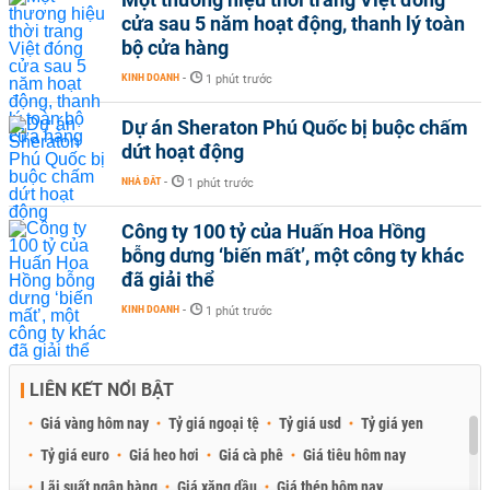
cửa sau 5 năm hoạt động, thanh lý toàn
bộ cửa hàng
KINH DOANH
-
1 phút trước
Dự án Sheraton Phú Quốc bị buộc chấm
dứt hoạt động
NHÀ ĐẤT
-
1 phút trước
Công ty 100 tỷ của Huấn Hoa Hồng
bỗng dưng ‘biến mất’, một công ty khác
đã giải thể
KINH DOANH
-
1 phút trước
LIÊN KẾT NỔI BẬT
Giá vàng hôm nay
Tỷ giá ngoại tệ
Tỷ giá usd
Tỷ giá yen
Tỷ giá euro
Giá heo hơi
Giá cà phê
Giá tiêu hôm nay
Lãi suất ngân hàng
Giá xăng dầu
Giá thép hôm nay