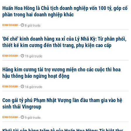
Huấn Hoa Hồng là Chủ tịch doanh nghiệp vốn 100 tỷ, góp cổ
phần trong hai doanh nghiệp khác
KINH DOANH
-
8 giờ trước
'Đế chế’ kinh doanh hàng xa xỉ của Lý Nhã Kỳ: Từ phân phối,
thiết kế kim cương đến thời trang, phụ kiện cao cấp
KINH DOANH
-
19 giờ trước
Hãng kim cương tài trợ vương miện cho các cuộc thi hoa
hậu thông báo ngừng hoạt động
KINH DOANH
-
14 giờ trước
Con gái tỷ phú Phạm Nhật Vượng lần đầu tham gia vào hệ
sinh thái Vingroup
KINH DOANH
-
9 giờ trước
Khối tài sản hàng trăm tỷ của Huấn Hoa Hồng: Từ biệt thự