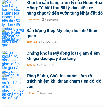
Khối tài sản hàng trăm tỷ của Huấn Hoa
Hồng: Từ biệt thự 50 tỷ, dàn siêu xe
hàng chục tỷ đến vườn tùng Nhật đắt đỏ
KINH DOANH
-
4 giờ trước
Sản lượng thép Mỹ phục hồi nhờ thuế
quan
HÀNG HÓA
-
1 phút trước
Chứng khoán Mỹ đồng loạt giảm điểm
khi giá dầu quay đầu tăng
QUỐC TẾ
-
1 phút trước
Tổng Bí thư, Chủ tịch nước: Làm rõ
trách nhiệm khi dự án chậm tiến độ, đội
vốn
THỜI SỰ
-
6 giờ trước