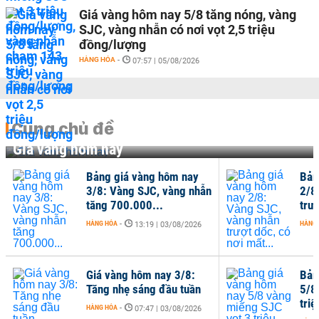
Giá vàng hôm nay 5/8 tăng nóng, vàng
SJC, vàng nhẫn có nơi vọt 2,5 triệu
đồng/lượng
HÀNG HÓA
-
07:57 | 05/08/2026
Cùng chủ đề
Giá vàng hôm nay
Bảng giá vàng hôm nay
Bản
3/8: Vàng SJC, vàng nhẫn
2/8
tăng 700.000...
trượ
HÀNG HÓA
-
HÀNG
13:19 | 03/08/2026
Giá vàng hôm nay 3/8:
Bản
Tăng nhẹ sáng đầu tuần
5/8
tri
HÀNG HÓA
-
07:47 | 03/08/2026