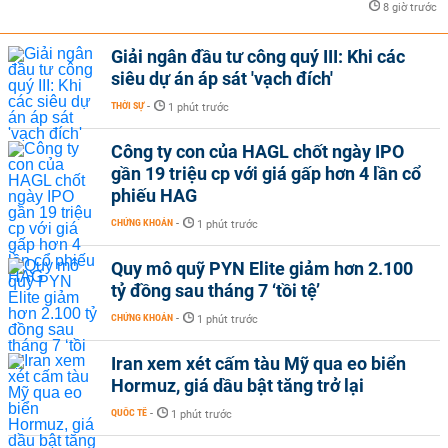
8 giờ trước
Giải ngân đầu tư công quý III: Khi các
siêu dự án áp sát 'vạch đích'
THỜI SỰ
-
1 phút trước
Công ty con của HAGL chốt ngày IPO
gần 19 triệu cp với giá gấp hơn 4 lần cổ
phiếu HAG
CHỨNG KHOÁN
-
1 phút trước
Quy mô quỹ PYN Elite giảm hơn 2.100
tỷ đồng sau tháng 7 ‘tồi tệ’
CHỨNG KHOÁN
-
1 phút trước
Iran xem xét cấm tàu Mỹ qua eo biển
Hormuz, giá dầu bật tăng trở lại
QUỐC TẾ
-
1 phút trước