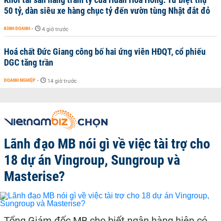
50 tỷ, dàn siêu xe hàng chục tỷ đến vườn tùng Nhật đắt đỏ
KINH DOANH
-
4 giờ trước
Hoá chất Đức Giang công bố hai ứng viên HĐQT, cổ phiếu
DGC tăng trần
DOANH NGHIỆP
-
14 giờ trước
Lãnh đạo MB nói gì về việc tài trợ cho
18 dự án Vingroup, Sungroup và
Masterise?
Tổng Giám đốc MB cho biết ngân hàng hiện có