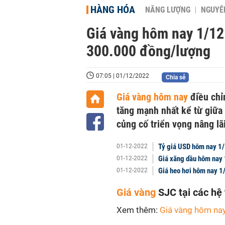
HÀNG HÓA
NĂNG LƯỢNG
NGUYÊN
Giá vàng hôm nay 1/12
300.000 đồng/lượng
07:05 | 01/12/2022
Chia sẻ
Giá vàng hôm nay
điều chỉn
tăng mạnh nhất kể từ giữa
củng cố triển vọng nâng lãi
Tỷ giá USD hôm nay 1/
01-12-2022
Giá xăng dầu hôm nay 1
01-12-2022
Giá heo hơi hôm nay 1/
01-12-2022
Giá vàng
SJC tại các hệ
Xem thêm:
Giá vàng hôm na