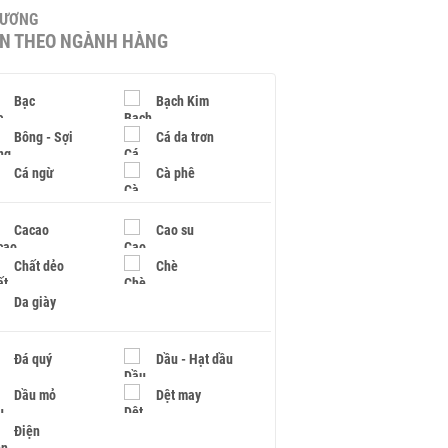
HƯƠNG
IN THEO NGÀNH HÀNG
Bạc
Bạch Kim
Bông - Sợi
Cá da trơn
Cá ngừ
Cà phê
Cacao
Cao su
Chất dẻo
Chè
Da giày
Đá quý
Dầu - Hạt dầu
Dầu mỏ
Dệt may
Điện