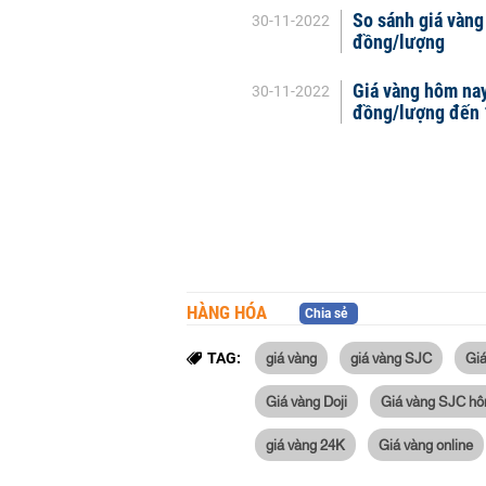
So sánh giá vàng
30-11-2022
đồng/lượng
Giá vàng hôm na
30-11-2022
đồng/lượng đến 
HÀNG HÓA
Chia sẻ
giá vàng
giá vàng SJC
Giá
TAG:
Giá vàng Doji
Giá vàng SJC hô
giá vàng 24K
Giá vàng online