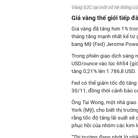
Vàng SJC tại một số hệ thống cử
Giá vàng thế giới tiếp đ
Giá vàng đã tăng hơn 1% tron
tháng tăng mạnh nhất kể từ 
bang Mỹ (Fed) Jerome Powell 
Trong phiên giao dịch sáng n
USD/ounce vào lúc 6h54 (giờ
tăng 0,21% lên 1.786,8 USD.
Fed có thể giảm tốc độ tăng 
30/11, đồng thời cảnh báo c
Ông Tai Wong, một nhà giao 
York (Mỹ), cho biết thị trườn
rằng tốc độ tăng lãi suất sẽ
phục hồi của nhóm các kim lo
“Thị trường đang phớt lờ phầ