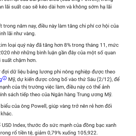
n lãi suất cao sẽ kéo dài hơn và không sớm hạ lãi
t trong năm nay, điều này làm tăng chi phí cơ hội của
nh lãi như vàng.
kim loại quý này đã tăng hơn 8% trong tháng 11, mức
/2020 nhờ những bình luận gần đây của một số quan
i suất chậm hơn.
ờ đợi dữ liệu bảng lương phi nông nghiệp được theo
ng
Mỹ, dự kiến được công bố vào thứ Sáu (2/12), để
mạnh của thị trường việc làm, điều này có thể ảnh
ính sách tiếp theo của Ngân hàng Trung ương Mỹ.
iểu của ông Powell, giúp vàng trở nên rẻ hơn đối
 khác.
 số USD Index, thước đo sức mạnh của đồng bạc xanh
 trong rổ tiền tệ, giảm 0,79% xuống 105,922.