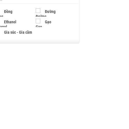
Đồng
Đường
Ethanol
Gạo
Gia súc - Gia cầm
Giấy
Gỗ
Hạt điều
Hồ tiêu - Hạt tiêu
Khí đốt
Kim loại khác
Mắc ca
Muối
Ngũ cốc
Nhựa - Hạt nhựa
Palladium
Phân bón