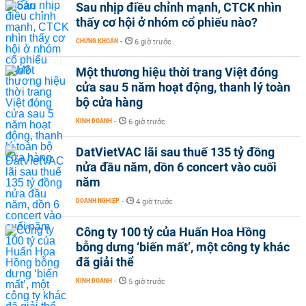
Sau nhịp điều chỉnh mạnh, CTCK nhìn
thấy cơ hội ở nhóm cổ phiếu nào?
CHỨNG KHOÁN
-
6 giờ trước
Một thương hiệu thời trang Việt đóng
cửa sau 5 năm hoạt động, thanh lý toàn
bộ cửa hàng
KINH DOANH
-
6 giờ trước
DatVietVAC lãi sau thuế 135 tỷ đồng
nửa đầu năm, dồn 6 concert vào cuối
năm
DOANH NGHIỆP
-
4 giờ trước
Công ty 100 tỷ của Huấn Hoa Hồng
bỗng dưng ‘biến mất’, một công ty khác
đã giải thể
KINH DOANH
-
5 giờ trước