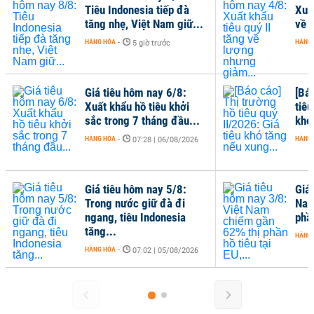
Tiêu Indonesia tiếp đà
Xuất
tăng nhẹ, Việt Nam giữ...
về 
HÀNG HÓA
-
HÀNG
5 giờ trước
Giá tiêu hôm nay 6/8:
[Bá
Xuất khẩu hồ tiêu khởi
tiêu
sắc trong 7 tháng đầu...
khó
HÀNG HÓA
-
HÀNG
07:28 | 06/08/2026
Giá tiêu hôm nay 5/8:
Giá
Trong nước giữ đà đi
Nam
ngang, tiêu Indonesia
phần
tăng...
HÀNG
HÀNG HÓA
-
07:02 | 05/08/2026