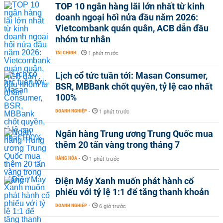
TOP 10 ngân hàng lãi lớn nhất từ kinh
doanh ngoại hối nửa đầu năm 2026:
Vietcombank quán quân, ACB dẫn đầu
nhóm tư nhân
TÀI CHÍNH
-
1 phút trước
Lịch cổ tức tuần tới: Masan Consumer,
BSR, MBBank chốt quyền, tỷ lệ cao nhất
100%
DOANH NGHIỆP
-
1 phút trước
Ngân hàng Trung ương Trung Quốc mua
thêm 20 tấn vàng trong tháng 7
HÀNG HÓA
-
1 phút trước
Điện Máy Xanh muốn phát hành cổ
phiếu với tỷ lệ 1:1 để tăng thanh khoản
DOANH NGHIỆP
-
6 giờ trước