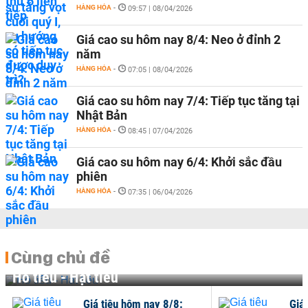
HÀNG HÓA
-
09:57 | 08/04/2026
Giá cao su hôm nay 8/4: Neo ở đỉnh 2
năm
HÀNG HÓA
-
07:05 | 08/04/2026
Giá cao su hôm nay 7/4: Tiếp tục tăng tại
Nhật Bản
HÀNG HÓA
-
08:45 | 07/04/2026
Giá cao su hôm nay 6/4: Khởi sắc đầu
phiên
HÀNG HÓA
-
07:35 | 06/04/2026
Cùng chủ đề
Hồ tiêu - Hạt tiêu
Giá tiêu hôm nay 8/8:
Giá