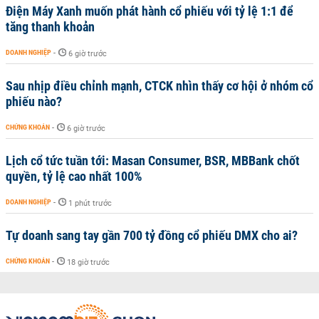
Điện Máy Xanh muốn phát hành cổ phiếu với tỷ lệ 1:1 để
tăng thanh khoản
DOANH NGHIỆP
-
6 giờ trước
Sau nhịp điều chỉnh mạnh, CTCK nhìn thấy cơ hội ở nhóm cổ
phiếu nào?
CHỨNG KHOÁN
-
6 giờ trước
Lịch cổ tức tuần tới: Masan Consumer, BSR, MBBank chốt
quyền, tỷ lệ cao nhất 100%
DOANH NGHIỆP
-
1 phút trước
Tự doanh sang tay gần 700 tỷ đồng cổ phiếu DMX cho ai?
CHỨNG KHOÁN
-
18 giờ trước