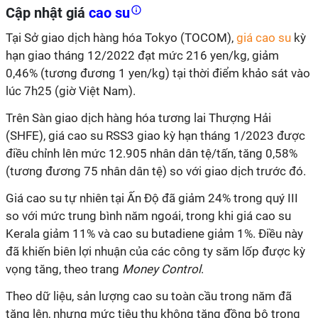
Cập nhật giá
cao su
Tại Sở giao dịch hàng hóa Tokyo (TOCOM),
giá cao su
kỳ
hạn giao tháng 12/2022 đạt mức 216 yen/kg, giảm
0,46% (tương đương 1 yen/kg) tại thời điểm khảo sát vào
lúc 7h25 (giờ Việt Nam).
Trên Sàn giao dịch hàng hóa tương lai Thượng Hải
(SHFE), giá cao su RSS3 giao kỳ hạn tháng 1/2023 được
điều chỉnh lên mức 12.905 nhân dân tệ/tấn, tăng 0,58%
(tương đương 75 nhân dân tệ) so với giao dịch trước đó.
Giá cao su tự nhiên tại Ấn Độ đã giảm 24% trong quý III
so với mức trung bình năm ngoái, trong khi giá cao su
Kerala giảm 11% và cao su butadiene giảm 1%. Điều này
đã khiến biên lợi nhuận của các công ty săm lốp được kỳ
vọng tăng, theo trang
Money Control
.
Theo dữ liệu, sản lượng cao su toàn cầu trong năm đã
tăng lên, nhưng mức tiêu thụ không tăng đồng bộ trong