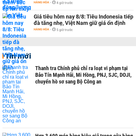
HÀNG HÓA
-
4 giờ trước
Giá tiêu hôm nay 8/8: Tiêu Indonesia tiếp
đà tăng nhẹ, Việt Nam giữ giá ổn định
HÀNG HÓA
-
5 giờ trước
Tin mới
Thanh tra Chính phủ chỉ ra loạt vi phạm tại
Bảo Tín Mạnh Hải, Mi Hồng, PNJ, SJC, DOJI,
chuyển hồ sơ sang Bộ Công an
Hơn 3.600 món hàng hiệu giả trong cửa hàng