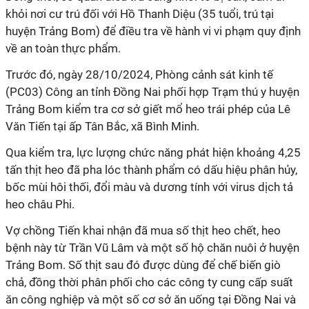
khỏi nơi cư trú đối với Hồ Thanh Diệu (35 tuổi, trú tại
huyện Trảng Bom) để điều tra về hành vi
vi phạm quy định
về an toàn thực phẩm.
Trước đó, ngày 28/10/2024, Phòng cảnh sát kinh tế
(PC03) Công an tỉnh Đồng Nai phối hợp Trạm thú y huyện
Trảng Bom kiểm tra cơ sở giết mổ heo trái phép của Lê
Văn Tiến tại ấp Tân Bắc, xã Bình Minh.
Qua kiểm tra, lực lượng chức năng phát hiện khoảng 4,25
tấn thịt heo đã pha lóc thành phẩm có dấu hiệu phân hủy,
bốc mùi hôi thối, đổi màu và dương tính với virus dịch tả
heo châu Phi.
Vợ chồng Tiến khai nhận đã mua số thịt heo chết, heo
bệnh này từ Trần Vũ Lâm và một số hộ chăn nuôi ở huyện
Trảng Bom. Số thịt sau đó được dùng để chế biến giò
chả, đồng thời phân phối cho các công ty cung cấp suất
ăn công nghiệp và một số cơ sở ăn uống tại Đồng Nai và