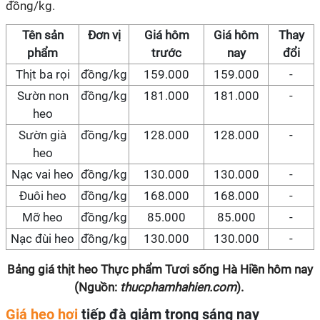
đồng/kg.
Tên sản
Đơn vị
Giá hôm
Giá hôm
Thay
phẩm
trước
nay
đổi
Thịt ba rọi
đồng/kg
159.000
159.000
-
Sườn non
đồng/kg
181.000
181.000
-
heo
Sườn già
đồng/kg
128.000
128.000
-
heo
Nạc vai heo
đồng/kg
130.000
130.000
-
Đuôi heo
đồng/kg
168.000
168.000
-
Mỡ heo
đồng/kg
85.000
85.000
-
Nạc đùi heo
đồng/kg
130.000
130.000
-
Bảng giá thịt heo Thực phẩm Tươi sống Hà Hiền hôm nay
(Nguồn:
thucphamhahien.com
).
Giá heo hơi
tiếp đà giảm trong sáng nay