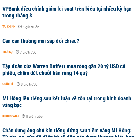
VPBank điều chỉnh giảm lãi suất trên biểu tại nhiều kỳ hạn
trong tháng 8
TÀI CHÍNH
-
8 giờ trước
Cán cân thương mại sắp đổi chiều?
THỜI SỰ
-
7 giờ trước
Tập đoàn của Warren Buffett mua ròng gần 20 tỷ USD cổ
phiếu, chấm dứt chuỗi bán ròng 14 quý
QUỐC TẾ
-
8 giờ trước
Mi Hồng lên tiếng sau kết luận về tồn tại trong kinh doanh
vàng bạc
KINH DOANH
-
8 giờ trước
Chân dung ông chủ kín tiếng đứng sau tiệm vàng Mi Hồng: