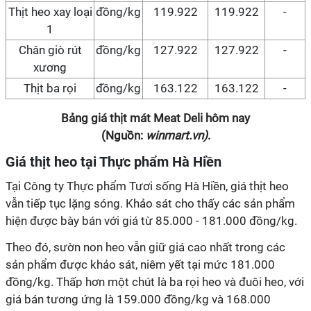
Thịt heo xay loại
đồng/kg
119.922
119.922
-
1
Chân giò rút
đồng/kg
127.922
127.922
-
xương
Thịt ba rọi
đồng/kg
163.122
163.122
-
Bảng giá thịt mát Meat Deli hôm nay
(Nguồn:
winmart.vn)
.
Giá thịt heo tại Thực phẩm Hà Hiền
Tại Công ty Thực phẩm Tươi sống Hà Hiền, giá thịt heo
vẫn tiếp tục lặng sóng. Khảo sát cho thấy các sản phẩm
hiện được bày bán với giá từ 85.000 - 181.000 đồng/kg.
Theo đó, sườn non heo vẫn giữ giá cao nhất trong các
sản phẩm được khảo sát, niêm yết tại mức 181.000
đồng/kg. Thấp hơn một chút là ba rọi heo và đuôi heo, với
giá bán tương ứng là 159.000 đồng/kg và 168.000