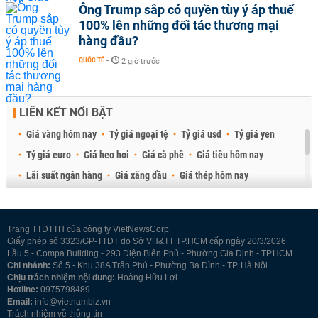
Ông Trump sắp có quyền tùy ý áp thuế
100% lên những đối tác thương mại
hàng đầu?
QUỐC TẾ
-
2 giờ trước
LIÊN KẾT NỔI BẬT
Giá vàng hôm nay
Tỷ giá ngoại tệ
Tỷ giá usd
Tỷ giá yen
Tỷ giá euro
Giá heo hơi
Giá cà phê
Giá tiêu hôm nay
Lãi suất ngân hàng
Giá xăng dầu
Giá thép hôm nay
Giá sầu riêng
Giá thịt heo
Giá gạo
Giá cao su
Best Retail Brokers
Diễn đàn đầu tư Việt Nam 2026
Trang TTĐTTH của công ty VietNewsCorp
Giấy phép số 3323/GP-TTĐT do Sở VH&TT TP.HCM cấp ngày 20/3/2026
Lầu 5 - Compa Building - 293 Điện Biên Phủ - Phường Gia Định - TP.HCM
Chi nhánh:
Số 5 - Khu 38A Trần Phú - Phường Ba Đình - TP. Hà Nội
Chịu trách nhiệm nội dung:
Hoàng Hữu Lợi
Hotline:
0975798489
Email:
info@vietnambiz.vn
Trách nhiệm về thông tin