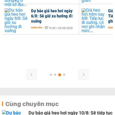
Dự báo giá heo hơi ngày
Giá
6/8: Sẽ giữ xu hướng đi
Tiếp
xuống
ghi
HÀNG HÓA
-
HÀNG
19:45 | 05/08/2026
Cùng chuyên mục
Dự báo giá heo hơi ngày 10/8: Sẽ tiếp tục