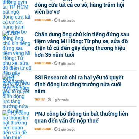
đóng cửa tất cả cơ sở, hàng trăm hội
viên bơ vơ
KINH DOANH
-
9 giờ trước
Chân dung ông chủ kín tiếng đứng sau
tiệm vàng Mi Hồng: Từ phụ xe, sửa đồ
điện tử cũ đến gây dựng thương hiệu
hơn 35 năm tuổi
KINH DOANH
-
5 giờ trước
SSI Research chỉ ra hai yếu tố quyết
định động lực tăng trưởng nửa cuối
năm
THỜI SỰ
-
1 giờ trước
PNJ công bố thông tin bất thường liên
quan đến vấn đề nộp thuế
KINH DOANH
-
2 giờ trước