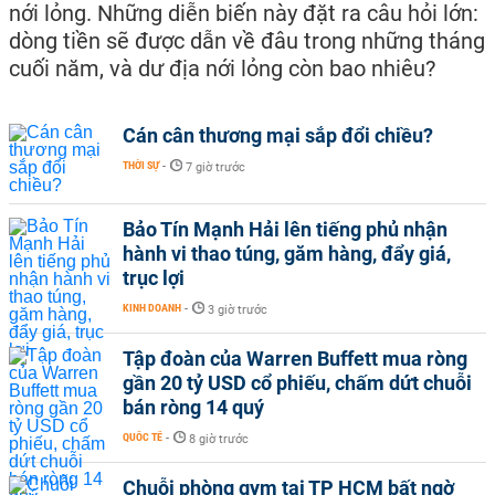
nới lỏng. Những diễn biến này đặt ra câu hỏi lớn:
dòng tiền sẽ được dẫn về đâu trong những tháng
cuối năm, và dư địa nới lỏng còn bao nhiêu?
Cán cân thương mại sắp đổi chiều?
THỜI SỰ
-
7 giờ trước
Bảo Tín Mạnh Hải lên tiếng phủ nhận
hành vi thao túng, găm hàng, đẩy giá,
trục lợi
KINH DOANH
-
3 giờ trước
Tập đoàn của Warren Buffett mua ròng
gần 20 tỷ USD cổ phiếu, chấm dứt chuỗi
bán ròng 14 quý
QUỐC TẾ
-
8 giờ trước
Chuỗi phòng gym tại TP HCM bất ngờ