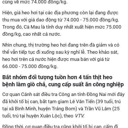
cùng về mức 74.000 đồng/kg.
Hiện, giá heo hơi tại các địa phương còn lại đang được
thu mua với giá dao động từ 74.000 - 75.000 đồng/kg.
Trong đó, Cà Mau là tỉnh duy nhất xuất hiện mức 75.000
đồng/kg, cao nhất cả nước.
Nhìn chung, thị trường heo hơi đang trên đà giảm và có
thể vẫn tiếp tục đi xuống sau kỳ nghỉ lễ. Theo khảo sát,
heo hơi trên cả nước hiện được mua bán với giá từ
66.000 - 75.000 đồng/kg.
Bắt nhóm đối tượng tuồn hơn 4 tấn thịt heo
bệnh làm giò chả, cung cấp suất ăn công nghiệp
Cơ quan Cảnh sát điều tra Công an tỉnh Đồng Nai mới đây
đã khởi tố bị can, bắt tạm giam Lê Văn Tiến (39 tuổi, trú
tại xã Bình Minh, huyện Trảng Bom) và Trần Vũ Lâm (25
tuổi, trú tại huyện Xuân Lộc), theo
VTV.
Đồng thời, cơ quan điều tra cũng khởi tố bị can, cấm đi