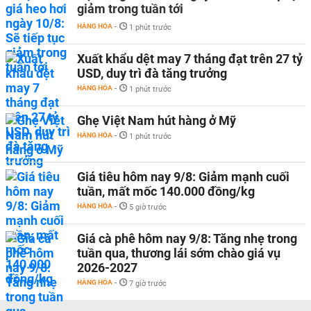
giảm trong tuần tới
HÀNG HÓA
-
1 phút trước
Xuất khẩu dệt may 7 tháng đạt trên 27 tỷ
USD, duy trì đà tăng trưởng
HÀNG HÓA
-
1 phút trước
Ghẹ Việt Nam hút hàng ở Mỹ
HÀNG HÓA
-
1 phút trước
Giá tiêu hôm nay 9/8: Giảm mạnh cuối
tuần, mất mốc 140.000 đồng/kg
HÀNG HÓA
-
5 giờ trước
Giá cà phê hôm nay 9/8: Tăng nhẹ trong
tuần qua, thương lái sớm chào giá vụ
2026-2027
HÀNG HÓA
-
7 giờ trước