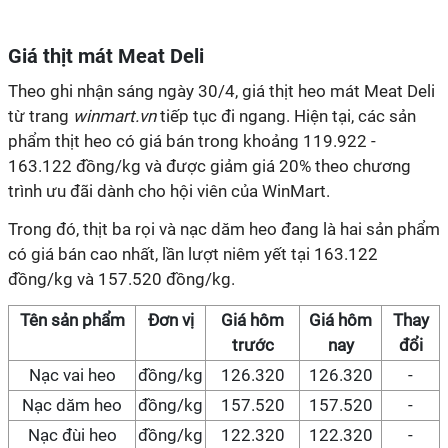
Giá thịt mát Meat Deli
Theo ghi nhận sáng ngày 30/4, giá thịt heo mát Meat Deli
từ trang
winmart.vn
tiếp tục đi ngang. Hiện tại, các sản
phẩm thịt heo có giá bán trong khoảng 119.922 -
163.122 đồng/kg và được giảm giá 20% theo chương
trình ưu đãi dành cho hội viên của WinMart.
Trong đó, thịt ba rọi và nạc dăm heo đang là hai sản phẩm
có giá bán cao nhất, lần lượt niêm yết tại 163.122
đồng/kg và 157.520 đồng/kg.
Tên sản phẩm
Đơn vị
Giá hôm
Giá hôm
Thay
trước
nay
đổi
Nạc vai heo
đồng/kg
126.320
126.320
-
Nạc dăm heo
đồng/kg
157.520
157.520
-
Nạc đùi heo
đồng/kg
122.320
122.320
-