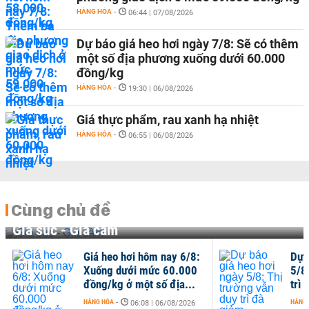
HÀNG HÓA
-
06:44 | 07/08/2026
Dự báo giá heo hơi ngày 7/8: Sẽ có thêm
một số địa phương xuống dưới 60.000
đồng/kg
HÀNG HÓA
-
19:30 | 06/08/2026
Giá thực phẩm, rau xanh hạ nhiệt
HÀNG HÓA
-
06:55 | 06/08/2026
Cùng chủ đề
Gia súc - Gia cầm
Giá heo hơi hôm nay 6/8:
Dự 
Xuống dưới mức 60.000
5/8
đồng/kg ở một số địa...
trì
HÀNG HÓA
-
HÀNG
06:08 | 06/08/2026