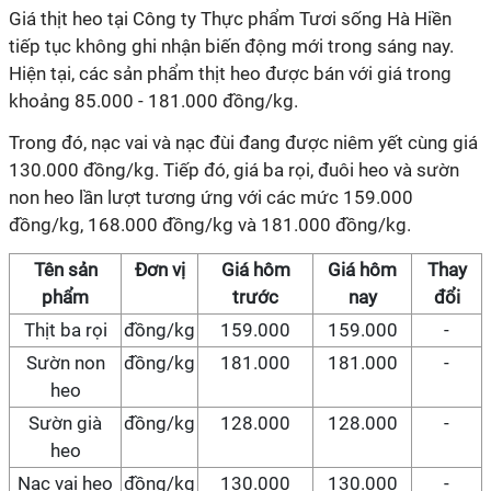
Giá thịt heo tại Công ty Thực phẩm Tươi sống Hà Hiền
tiếp tục không ghi nhận biến động mới trong sáng nay.
Hiện tại, các sản phẩm thịt heo được bán với giá trong
khoảng 85.000 - 181.000 đồng/kg.
Trong đó, nạc vai và nạc đùi đang được niêm yết cùng giá
130.000 đồng/kg. Tiếp đó, giá ba rọi, đuôi heo và sườn
non heo lần lượt tương ứng với các mức 159.000
đồng/kg, 168.000 đồng/kg và 181.000 đồng/kg.
Tên sản
Đơn vị
Giá hôm
Giá hôm
Thay
phẩm
trước
nay
đổi
Thịt ba rọi
đồng/kg
159.000
159.000
-
Sườn non
đồng/kg
181.000
181.000
-
heo
Sườn già
đồng/kg
128.000
128.000
-
heo
Nạc vai heo
đồng/kg
130.000
130.000
-