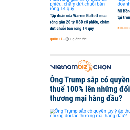
Mi Hồng
Tập đoàn của Warren Buffett mua
tại tro
ròng gần 20 tỷ USD cổ phiếu, chấm
dứt chuỗi bán ròng 14 quý
KINH D
QUỐC TẾ
-
1 giờ trước
Ông Trump sắp có quyền 
thuế 100% lên những đối
thương mại hàng đầu?