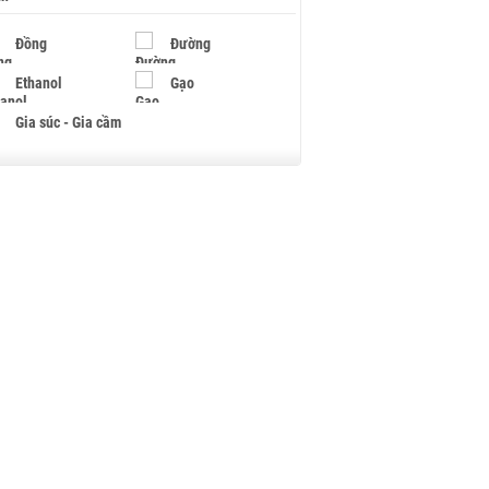
Đồng
Đường
Ethanol
Gạo
Gia súc - Gia cầm
Giấy
Gỗ
Hạt điều
Hồ tiêu - Hạt tiêu
Khí đốt
Kim loại khác
Mắc ca
Muối
Ngũ cốc
Nhựa - Hạt nhựa
Palladium
Phân bón