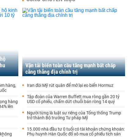
 hộ
thu
Vận tải biển toàn cầu tăng mạnh bất chấp
căng thẳng địa chính trị
hóm hàng,
Iran đòi Mỹ rút quân để mở lại eo biển Hormuz
Quốc
Tập đoàn của Warren Buffett mua ròng gần 20 tỷ
rọng hàng
USD cổ phiếu, chấm dứt chuỗi bán ròng 14 quý
 34% lên
Người từng là luật sư riêng của Tổng thống Trump
trở thành Bộ trưởng Tư pháp Mỹ
15.000 nhà đầu tư 0 tuổi có tài khoản chứng khoán:
 không
Phụ huynh Hàn Quốc đổ xô mua cổ phiếu tích sản