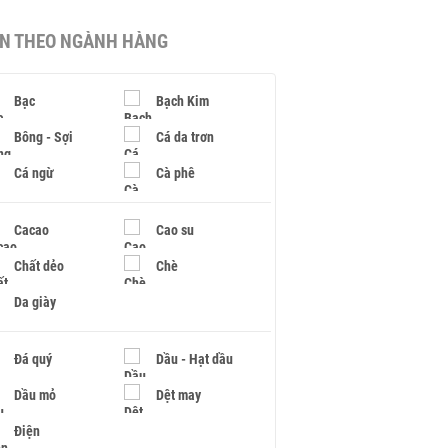
IN THEO NGÀNH HÀNG
Bạc
Bạch Kim
Bông - Sợi
Cá da trơn
Cá ngừ
Cà phê
Cacao
Cao su
Chất dẻo
Chè
Da giày
Đá quý
Dầu - Hạt dầu
Dầu mỏ
Dệt may
Điện