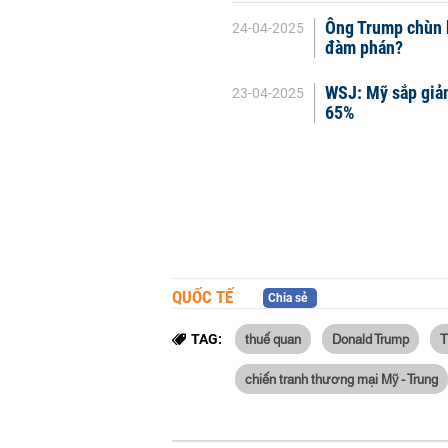
Ông Trump chùn 
24-04-2025
đàm phán?
WSJ: Mỹ sắp giả
23-04-2025
65%
QUỐC TẾ
Chia sẻ
thuế quan
Donald Trump
T
TAG:
chiến tranh thương mại Mỹ - Trung