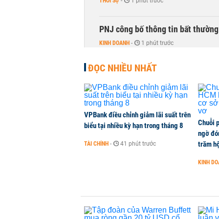
THỜI SỰ
-
1 phút trước
PNJ công bố thông tin bất thường
KINH DOANH
-
1 phút trước
ĐỌC NHIỀU NHẤT
Vận tải biển toàn cầu tăng mạnh b
QUỐC TẾ
-
1 phút trước
Việt Nam là điểm đến hấp dẫn vớ
VPBank điều chỉnh giảm lãi suất trên
Chuỗi 
biểu tại nhiều kỳ hạn trong tháng 8
THỜI SỰ
-
1 phút trước
ngờ đón
trăm hộ
TÀI CHÍNH
-
41 phút trước
Đại biểu Quốc hội lo xung đột lợi 
KINH D
TÀI CHÍNH
-
1 phút trước