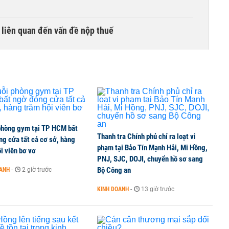
 liên quan đến vấn đề nộp thuế
ất chấp căng thẳng địa chính trị
i doanh nghiệp bán dẫn hàng đầu của Mỹ
phòng gym tại TP HCM bất
Thanh tra Chính phủ chỉ ra loạt vi
g cửa tất cả cơ sở, hàng
phạm tại Bảo Tín Mạnh Hải, Mi Hồng,
i viên bơ vơ
PNJ, SJC, DOJI, chuyển hồ sơ sang
ích khi ngân hàng quản lý tài sản đảm bảo trái phiếu
Bộ Công an
OANH
-
2 giờ trước
KINH DOANH
-
13 giờ trước