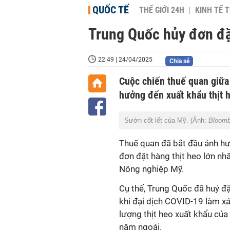
QUỐC TẾ
THẾ GIỚI 24H
KINH TẾ T
Trung Quốc hủy đơn đặ
22:49 | 24/04/2025
Chia sẻ
Cuộc chiến thuế quan giữa 
hưởng đến xuất khẩu thịt 
Sườn cốt lết của Mỹ. (Ảnh:
Bloomb
Thuế
quan đã bắt đầu ảnh hư
đơn đặt hàng thịt heo lớn nh
Nông nghiệp Mỹ.
Cụ thể, Trung Quốc đã huỷ đặ
khi đại dịch COVID-19 làm xá
lượng thịt heo xuất khẩu củ
năm ngoái.