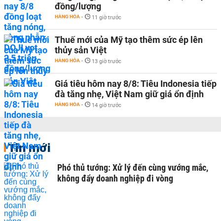
đồng/lượng
HÀNG HÓA
-
11 giờ trước
Thuế mới của Mỹ tạo thêm sức ép lên
thủy sản Việt
HÀNG HÓA
-
13 giờ trước
Giá tiêu hôm nay 8/8: Tiêu Indonesia tiếp
đà tăng nhẹ, Việt Nam giữ giá ổn định
HÀNG HÓA
-
14 giờ trước
Tin mới
Phó thủ tướng: Xử lý đến cùng vướng mắc,
không đẩy doanh nghiệp đi vòng