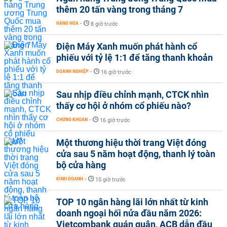
thêm 20 tấn vàng trong tháng 7
HÀNG HÓA
-
8 giờ trước
Điện Máy Xanh muốn phát hành cổ
phiếu với tỷ lệ 1:1 để tăng thanh khoản
DOANH NGHIỆP
-
16 giờ trước
Sau nhịp điều chỉnh mạnh, CTCK nhìn
thấy cơ hội ở nhóm cổ phiếu nào?
CHỨNG KHOÁN
-
16 giờ trước
Một thương hiệu thời trang Việt đóng
cửa sau 5 năm hoạt động, thanh lý toàn
bộ cửa hàng
KINH DOANH
-
15 giờ trước
TOP 10 ngân hàng lãi lớn nhất từ kinh
doanh ngoại hối nửa đầu năm 2026:
Vietcombank quán quân, ACB dẫn đầu