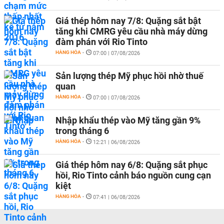
Giá thép hôm nay 7/8: Quặng sắt bật
tăng khi CMRG yêu cầu nhà máy dừng
đàm phán với Rio Tinto
HÀNG HÓA
-
07:00 | 07/08/2026
Sản lượng thép Mỹ phục hồi nhờ thuế
quan
HÀNG HÓA
-
07:00 | 07/08/2026
Nhập khẩu thép vào Mỹ tăng gần 9%
trong tháng 6
HÀNG HÓA
-
12:21 | 06/08/2026
Giá thép hôm nay 6/8: Quặng sắt phục
hồi, Rio Tinto cảnh báo nguồn cung cạn
kiệt
HÀNG HÓA
-
07:41 | 06/08/2026