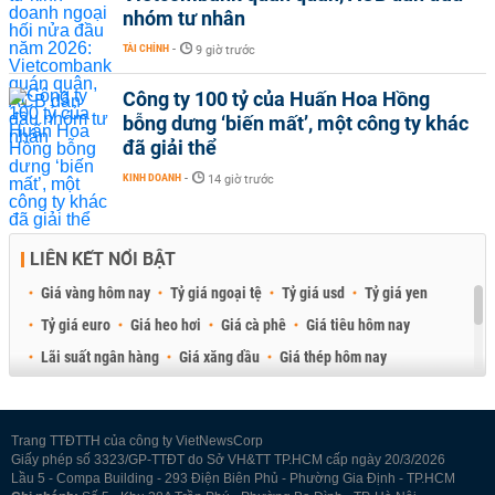
nhóm tư nhân
TÀI CHÍNH
-
9 giờ trước
Công ty 100 tỷ của Huấn Hoa Hồng
bỗng dưng ‘biến mất’, một công ty khác
đã giải thể
KINH DOANH
-
14 giờ trước
LIÊN KẾT NỔI BẬT
Giá vàng hôm nay
Tỷ giá ngoại tệ
Tỷ giá usd
Tỷ giá yen
Tỷ giá euro
Giá heo hơi
Giá cà phê
Giá tiêu hôm nay
Lãi suất ngân hàng
Giá xăng dầu
Giá thép hôm nay
Giá sầu riêng
Giá thịt heo
Giá gạo
Giá cao su
Best Retail Brokers
Diễn đàn đầu tư Việt Nam 2026
Trang TTĐTTH của công ty VietNewsCorp
Giấy phép số 3323/GP-TTĐT do Sở VH&TT TP.HCM cấp ngày 20/3/2026
Lầu 5 - Compa Building - 293 Điện Biên Phủ - Phường Gia Định - TP.HCM