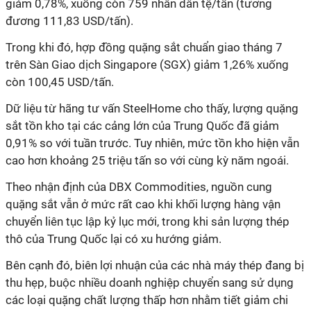
giảm 0,78%, xuống còn 759 nhân dân tệ/tấn (tương
đương 111,83 USD/tấn).
Trong khi đó, hợp đồng quặng sắt chuẩn giao tháng 7
trên Sàn Giao dịch Singapore (SGX) giảm 1,26% xuống
còn 100,45 USD/tấn.
Dữ liệu từ hãng tư vấn SteelHome cho thấy, lượng quặng
sắt tồn kho tại các cảng lớn của Trung Quốc đã giảm
0,91% so với tuần trước. Tuy nhiên, mức tồn kho hiện vẫn
cao hơn khoảng 25 triệu tấn so với cùng kỳ năm ngoái.
Theo nhận định của DBX Commodities, nguồn cung
quặng sắt vẫn ở mức rất cao khi khối lượng hàng vận
chuyển liên tục lập kỷ lục mới, trong khi sản lượng thép
thô của Trung Quốc lại có xu hướng giảm.
Bên cạnh đó, biên lợi nhuận của các nhà máy thép đang bị
thu hẹp, buộc nhiều doanh nghiệp chuyển sang sử dụng
các loại quặng chất lượng thấp hơn nhằm tiết giảm chi