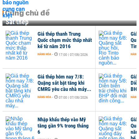
Cùng chủ đề
Sắt thép
Giá thép thanh Trung
Giá
Quốc chạm mức thấp nhất
Quặ
kể từ năm 2016
Tin
HÀNG HÓA
-
HÀNG
17:00 | 07/08/2026
Giá thép hôm nay 7/8:
Giá
Quặng sắt bật tăng khi
Diễn
CMRG yêu cầu nhà máy...
BHP
HÀNG HÓA
-
HÀNG
07:00 | 07/08/2026
Nhập khẩu thép vào Mỹ
Giá
tăng gần 9% trong tháng
Quặ
6
năm
bể..