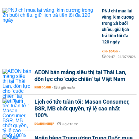
PNJ chỉ mua lại
vàng, kim cương
trong 2h buổi
chiều, giữ lịch
trả tiền tối đa
120 ngày
KINH DOANH
-
09:47 | 24/07/2026
AEON bán mảng siêu thị tại Thái Lan,
dồn lực cho ‘cuộc chiến’ tại Việt Nam
KINH DOANH
-
8 giờ trước
Lịch cổ tức tuần tới: Masan Consumer,
BSR, MB chốt quyền, tỷ lệ cao nhất
100%
DOANH NGHIỆP
-
9 giờ trước
Ngân hàng Trung ương Trung Quốc mua