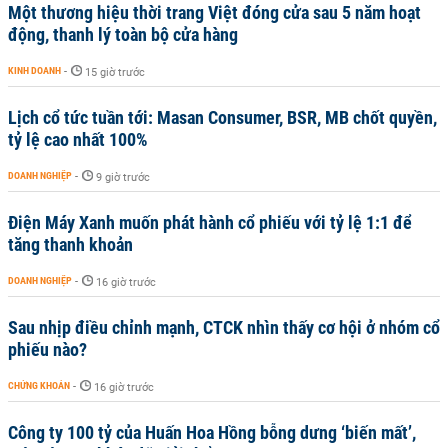
Một thương hiệu thời trang Việt đóng cửa sau 5 năm hoạt
động, thanh lý toàn bộ cửa hàng
KINH DOANH
-
15 giờ trước
Lịch cổ tức tuần tới: Masan Consumer, BSR, MB chốt quyền,
tỷ lệ cao nhất 100%
DOANH NGHIỆP
-
9 giờ trước
Điện Máy Xanh muốn phát hành cổ phiếu với tỷ lệ 1:1 để
tăng thanh khoản
DOANH NGHIỆP
-
16 giờ trước
Sau nhịp điều chỉnh mạnh, CTCK nhìn thấy cơ hội ở nhóm cổ
phiếu nào?
CHỨNG KHOÁN
-
16 giờ trước
Công ty 100 tỷ của Huấn Hoa Hồng bỗng dưng ‘biến mất’,