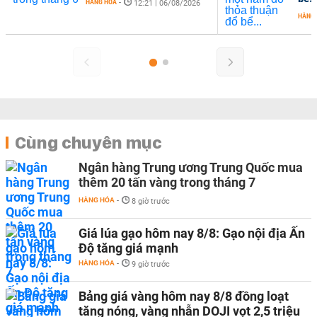
HÀNG HÓA
-
12:21 | 06/08/2026
HÀNG
Cùng chuyên mục
Ngân hàng Trung ương Trung Quốc mua
thêm 20 tấn vàng trong tháng 7
HÀNG HÓA
-
8 giờ trước
Giá lúa gạo hôm nay 8/8: Gạo nội địa Ấn
Độ tăng giá mạnh
HÀNG HÓA
-
9 giờ trước
Bảng giá vàng hôm nay 8/8 đồng loạt
tăng nóng, vàng nhẫn DOJI vọt 2,5 triệu