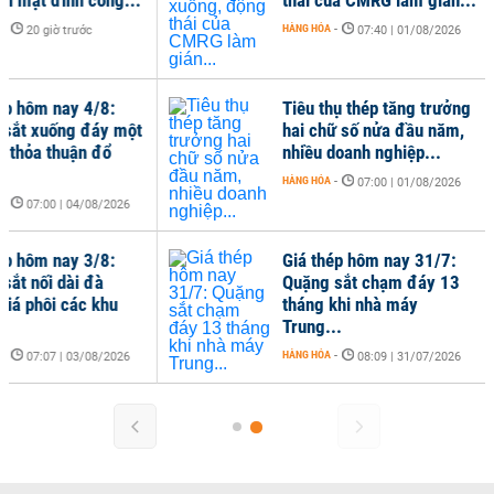
-
HÀNG HÓA
-
20 giờ trước
07:40 | 01/08/2026
ép hôm nay 4/8:
Tiêu thụ thép tăng trưởng
sắt xuống đáy một
hai chữ số nửa đầu năm,
 thỏa thuận đổ
nhiều doanh nghiệp...
HÀNG HÓA
-
07:00 | 01/08/2026
-
07:00 | 04/08/2026
ép hôm nay 3/8:
Giá thép hôm nay 31/7:
sắt nối dài đà
Quặng sắt chạm đáy 13
giá phôi các khu
tháng khi nhà máy
Trung...
-
HÀNG HÓA
-
07:07 | 03/08/2026
08:09 | 31/07/2026