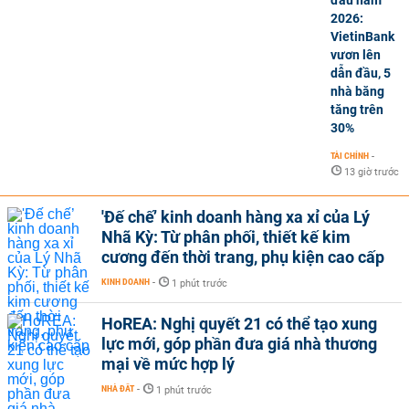
2026:
VietinBank
vươn lên
dẫn đầu, 5
nhà băng
tăng trên
30%
TÀI CHÍNH
-
13 giờ trước
'Đế chế’ kinh doanh hàng xa xỉ của Lý
Nhã Kỳ: Từ phân phối, thiết kế kim
cương đến thời trang, phụ kiện cao cấp
KINH DOANH
-
1 phút trước
HoREA: Nghị quyết 21 có thể tạo xung
lực mới, góp phần đưa giá nhà thương
mại về mức hợp lý
NHÀ ĐẤT
-
1 phút trước