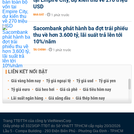
USD
NHÀ ĐẤT
-
1 phút trước
Sacombank phát hành ba đợt trái phiếu
thu về hơn 3.600 tỷ, lãi suất trả lên tới
10%/năm
TÀI CHÍNH
-
1 phút trước
LIÊN KẾT NỔI BẬT
Giá vàng hôm nay
Tỷ giá ngoại tệ
Tỷ giá usd
Tỷ giá yen
Tỷ giá euro
Giá heo hơi
Giá cà phê
Giá tiêu hôm nay
Lãi suất ngân hàng
Giá xăng dầu
Giá thép hôm nay
Giá sầu riêng
Giá thịt heo
Giá gạo
Giá cao su
Best Retail Brokers
Diễn đàn đầu tư Việt Nam 2026
Trang TTĐTTH của công ty VietNewsCorp
Giấy phép số 3323/GP-TTĐT do Sở VH&TT TP.HCM cấp ngày 20/3/2026
Lầu 5 - Compa Building - 293 Điện Biên Phủ - Phường Gia Định - TP.HCM