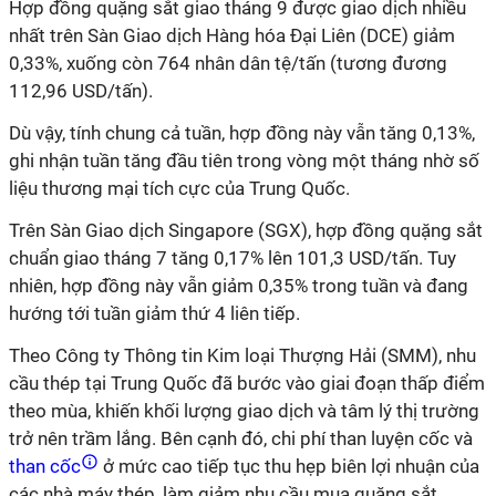
Hợp đồng quặng sắt giao tháng 9 được giao dịch nhiều
nhất trên Sàn Giao dịch Hàng hóa Đại Liên (DCE) giảm
0,33%, xuống còn 764 nhân dân tệ/tấn (tương đương
112,96 USD/tấn).
Dù vậy, tính chung cả tuần, hợp đồng này vẫn tăng 0,13%,
ghi nhận tuần tăng đầu tiên trong vòng một tháng nhờ số
liệu thương mại tích cực của Trung Quốc.
Trên Sàn Giao dịch Singapore (SGX), hợp đồng quặng sắt
chuẩn giao tháng 7 tăng 0,17% lên 101,3 USD/tấn. Tuy
nhiên, hợp đồng này vẫn giảm 0,35% trong tuần và đang
hướng tới tuần giảm thứ 4 liên tiếp.
Theo Công ty Thông tin Kim loại Thượng Hải (SMM), nhu
cầu thép tại Trung Quốc đã bước vào giai đoạn thấp điểm
theo mùa, khiến khối lượng giao dịch và tâm lý thị trường
trở nên trầm lắng. Bên cạnh đó, chi phí than luyện cốc và
than cốc
ở mức cao tiếp tục thu hẹp biên lợi nhuận của
các nhà máy thép, làm giảm nhu cầu mua quặng sắt.