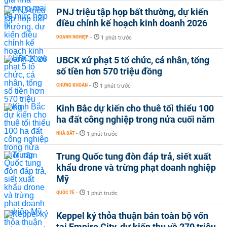
PNJ triệu tập họp bất thường, dự kiến
điều chỉnh kế hoạch kinh doanh 2026
DOANH NGHIỆP
-
1 phút trước
UBCK xử phạt 5 tổ chức, cá nhân, tổng
số tiền hơn 570 triệu đồng
CHỨNG KHOÁN
-
1 phút trước
Kinh Bắc dự kiến cho thuê tối thiểu 100
ha đất công nghiệp trong nửa cuối năm
NHÀ ĐẤT
-
1 phút trước
Trung Quốc tung đòn đáp trả, siết xuất
khẩu drone và trừng phạt doanh nghiệp
Mỹ
QUỐC TẾ
-
1 phút trước
Keppel ký thỏa thuận bán toàn bộ vốn
tại Empire City, dự kiến thu về 270 triệu