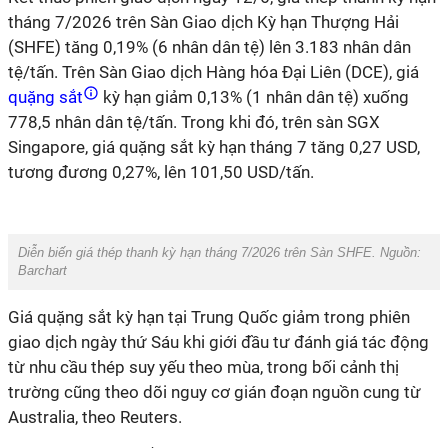
tháng 7/2026 trên Sàn Giao dịch Kỳ hạn Thượng Hải
(SHFE) tăng 0,19% (6 nhân dân tệ) lên 3.183 nhân dân
tệ/tấn. Trên Sàn Giao dịch Hàng hóa Đại Liên (DCE), giá
quặng sắt
kỳ hạn giảm 0,13% (1 nhân dân tệ) xuống
778,5 nhân dân tệ/tấn. Trong khi đó, trên sàn SGX
Singapore, giá quặng sắt kỳ hạn tháng 7 tăng 0,27 USD,
tương đương 0,27%, lên 101,50 USD/tấn.
Diễn biến giá thép thanh kỳ hạn tháng 7/2026 trên Sàn SHFE. Nguồn:
Barchart
Giá quặng sắt kỳ hạn tại Trung Quốc giảm trong phiên
giao dịch ngày thứ Sáu khi giới đầu tư đánh giá tác động
từ nhu cầu thép suy yếu theo mùa, trong bối cảnh thị
trường cũng theo dõi nguy cơ gián đoạn nguồn cung từ
Australia, theo Reuters.