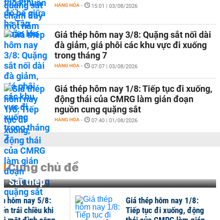
HÀNG HÓA
-
15:01 | 03/08/2026
Giá thép hôm nay 3/8: Quặng sắt nối dài
đà giảm, giá phôi các khu vực đi xuống
trong tháng 7
HÀNG HÓA
-
07:07 | 03/08/2026
Giá thép hôm nay 1/8: Tiếp tục đi xuống,
động thái của CMRG làm gián đoạn
nguồn cung quặng sắt
HÀNG HÓA
-
07:40 | 01/08/2026
Cùng chủ đề
Sắt thép
ép hôm nay 5/8:
Giá thép hôm nay 1/8:
ến trái chiều khi
Tiếp tục đi xuống, động
i mặt đình công...
thái của CMRG làm gián...