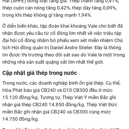
Hải (SHFE) đồng loạt tăng giá. Thép thanh tăng 0,41%,
thép cuộn cán nóng tăng 0,42%, thép dây tăng 0,09%,
trong khi thép không gỉ tăng mạnh 1,94%.
Ở diễn biến khác, tập đoàn khai khoáng Vale cho biết đã
nhận được yêu cầu từ cổ đông lớn nhất về việc triệu tập
đại hội cổ đông nhằm bỏ phiếu xem xét miễn nhiệm Chủ
tịch Hội đồng quản trị Daniel Andre Stieler. Đây là thông
tin được thị trường theo dõi sát sao do Vale là một trong
những nhà sản xuất quặng sắt lớn nhất thế giới.
Cập nhật giá thép trong nước
Trong nước, các doanh nghiệp bình ổn giá thép. Cụ thể,
Hòa Phát báo giá CB240 và D10 CB300 đều ở mức
15.120 đồng/kg. Tương tự, Thép Việt Ý miền Bắc ghi
nhận giá thép CB240 14.850 đồng/kg. Thép Việt Đức
miền Bắc ghi nhận giá CB240 và CB300 cùng mức
14.750 đồng/kg.