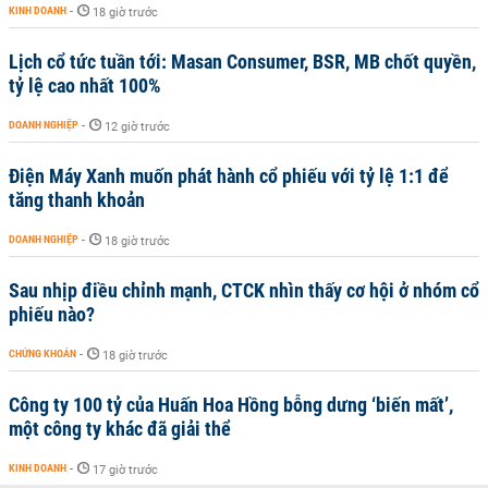
KINH DOANH
-
18 giờ trước
Lịch cổ tức tuần tới: Masan Consumer, BSR, MB chốt quyền,
tỷ lệ cao nhất 100%
DOANH NGHIỆP
-
12 giờ trước
Điện Máy Xanh muốn phát hành cổ phiếu với tỷ lệ 1:1 để
tăng thanh khoản
DOANH NGHIỆP
-
18 giờ trước
Sau nhịp điều chỉnh mạnh, CTCK nhìn thấy cơ hội ở nhóm cổ
phiếu nào?
CHỨNG KHOÁN
-
18 giờ trước
Công ty 100 tỷ của Huấn Hoa Hồng bỗng dưng ‘biến mất’,
một công ty khác đã giải thể
KINH DOANH
-
17 giờ trước