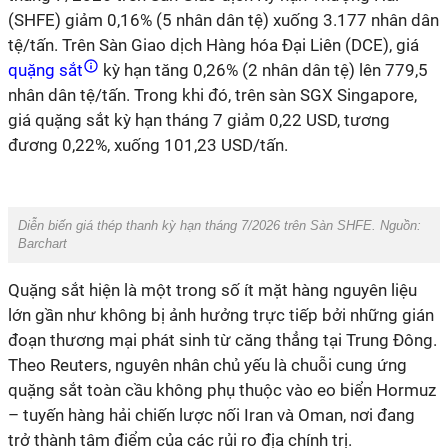
(SHFE) giảm 0,16% (5 nhân dân tệ) xuống 3.177 nhân dân
tệ/tấn. Trên Sàn Giao dịch Hàng hóa Đại Liên (DCE), giá
quặng sắt
kỳ hạn tăng 0,26% (2 nhân dân tệ) lên 779,5
nhân dân tệ/tấn. Trong khi đó, trên sàn SGX Singapore,
giá quặng sắt kỳ hạn tháng 7 giảm 0,22 USD, tương
đương 0,22%, xuống 101,23 USD/tấn.
Diễn biến giá thép thanh kỳ hạn tháng 7/2026 trên Sàn SHFE. Nguồn:
Barchart
Quặng sắt hiện là một trong số ít mặt hàng nguyên liệu
lớn gần như không bị ảnh hưởng trực tiếp bởi những gián
đoạn thương mại phát sinh từ căng thẳng tại Trung Đông.
Theo Reuters, nguyên nhân chủ yếu là chuỗi cung ứng
quặng sắt toàn cầu không phụ thuộc vào eo biển Hormuz
– tuyến hàng hải chiến lược nối Iran và Oman, nơi đang
trở thành tâm điểm của các rủi ro địa chính trị.