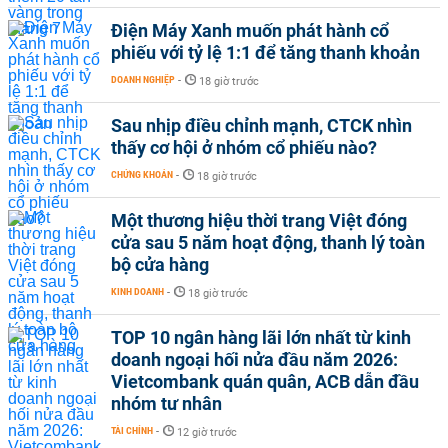
Điện Máy Xanh muốn phát hành cổ
phiếu với tỷ lệ 1:1 để tăng thanh khoản
DOANH NGHIỆP
-
18 giờ trước
Sau nhịp điều chỉnh mạnh, CTCK nhìn
thấy cơ hội ở nhóm cổ phiếu nào?
CHỨNG KHOÁN
-
18 giờ trước
Một thương hiệu thời trang Việt đóng
cửa sau 5 năm hoạt động, thanh lý toàn
bộ cửa hàng
KINH DOANH
-
18 giờ trước
TOP 10 ngân hàng lãi lớn nhất từ kinh
doanh ngoại hối nửa đầu năm 2026:
Vietcombank quán quân, ACB dẫn đầu
nhóm tư nhân
TÀI CHÍNH
-
12 giờ trước