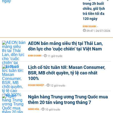
trong 2h buổi
chiều, giữ lịch
trả tiền tối đa
120 ngày
KINH DOANH
-
09:47 | 24/07/2026
AEON bán mảng siêu thị tại Thái Lan,
dồn lực cho ‘cuộc chiến’ tại Việt Nam
KINH DOANH
-
11 giờ trước
Lịch cổ tức tuần tới: Masan Consumer,
BSR, MB chốt quyền, tỷ lệ cao nhất
100%
DOANH NGHIỆP
-
12 giờ trước
Ngân hàng Trung ương Trung Quốc mua
thêm 20 tấn vàng trong tháng 7
HÀNG HÓA
-
10 giờ trước