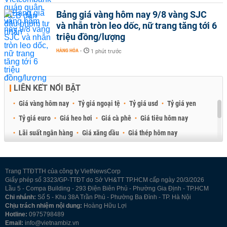
Bảng giá vàng hôm nay 9/8 vàng SJC
và nhẫn tròn leo dốc, nữ trang tăng tới 6
triệu đồng/lượng
HÀNG HÓA
-
1 phút trước
LIÊN KẾT NỔI BẬT
Giá vàng hôm nay
Tỷ giá ngoại tệ
Tỷ giá usd
Tỷ giá yen
Tỷ giá euro
Giá heo hơi
Giá cà phê
Giá tiêu hôm nay
Lãi suất ngân hàng
Giá xăng dầu
Giá thép hôm nay
Giá sầu riêng
Giá thịt heo
Giá gạo
Giá cao su
Best Retail Brokers
Diễn đàn đầu tư Việt Nam 2026
Trang TTĐTTH của công ty VietNewsCorp
Giấy phép số 3323/GP-TTĐT do Sở VH&TT TP.HCM cấp ngày 20/3/2026
Lầu 5 - Compa Building - 293 Điện Biên Phủ - Phường Gia Định - TP.HCM
Chi nhánh:
Số 5 - Khu 38A Trần Phú - Phường Ba Đình - TP. Hà Nội
Chịu trách nhiệm nội dung:
Hoàng Hữu Lợi
Hotline:
0975798489
Email:
info@vietnambiz.vn