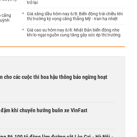
trở lại
Giá xăng dầu hôm nay 6/8: Biến động trái chiều khi
o căng
thị trường kỳ vọng căng thẳng Mỹ - Iran hạ nhiệt
huỳnh
Giá cao su hôm nay 6/8: Nhật Bản biến động nhẹ
khi lo ngại nguồn cung tăng gây sức ép thị trường
n cho các cuộc thi hoa hậu thông báo ngừng hoạt
i đậm khi chuyển hướng buôn xe VinFast
ng 86.100 tỷ đồng làm đường sắt Lào Cai - Hà Nội -