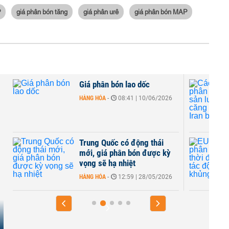
P
giá phân bón tăng
giá phân urê
giá phân bón MAP
ón lao dốc
Các tập đoàn phân bón g
sản lượng do căng thẳng t
08:41 | 10/06/2026
Iran bóp nghẹt...
HÀNG HÓA
-
08:00 | 26/05/20
 có động thái
EU miễn thuế phân bón tạ
hân bón được kỳ
thời để giảm nhẹ tác độn
 nhiệt
của khủng hoảng...
12:59 | 28/05/2026
HÀNG HÓA
-
16:15 | 23/05/20