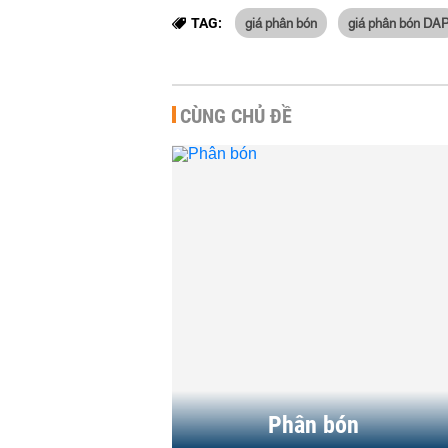
giá phân bón
giá phân bón DA
TAG:
CÙNG CHỦ ĐỀ
Xuất khẩu phân bón trong
Giá phân b
nửa đầu năm tăng vọt
HÀNG HÓA
-
HÀNG HÓA
-
20:09 | 20/07/2026
Giá phân bón liên tục lao dốc
Trung Quốc
vì nhu cầu yếu
mới, giá p
vọng sẽ hạ
HÀNG HÓA
-
16:08 | 23/06/2026
HÀNG HÓA
-
Phân bón