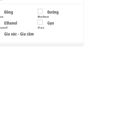
Đồng
Đường
Ethanol
Gạo
Gia súc - Gia cầm
Giấy
Gỗ
Hạt điều
Hồ tiêu - Hạt tiêu
Khí đốt
Kim loại khác
Mắc ca
Muối
Ngũ cốc
Nhựa - Hạt nhựa
Palladium
Phân bón