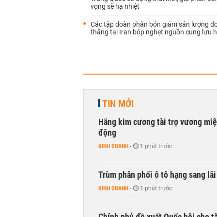
vọng sẽ hạ nhiệt
Các tập đoàn phân bón giảm sản lượng d
thẳng tại Iran bóp nghẹt nguồn cung lưu 
TIN MỚI
Hãng kim cương tài trợ vương miệ
động
KINH DOANH
-
1 phút trước
Trùm phân phối ô tô hạng sang lã
KINH DOANH
-
1 phút trước
Chính phủ đề xuất Quốc hội cho tă