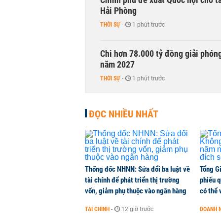
Hải Phòng
THỜI SỰ
-
1 phút trước
Chi hơn 78.000 tỷ đồng giải phóng
năm 2027
THỜI SỰ
-
1 phút trước
Tái cấu trúc đúng hướng, Nam Hoa 
ĐỌC NHIỀU NHẤT
2026
CHUYỂN ĐỘNG THỊ TRƯỜNG
-
1 phút trước
Thống đốc NHNN: Sửa đổi ba luật về
Tổng G
tài chính để phát triển thị trường
phiếu q
vốn, giảm phụ thuộc vào ngân hàng
có thể 
TÀI CHÍNH
-
12 giờ trước
DOANH 