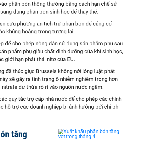
 vào phân bón thông thường bằng cách hạn chế sử
sang dùng phân bón sinh học để thay thế.
iên cứu phương án tích trữ phân bón để củng cố
ộc khủng hoảng trong tương lai.
iệp để cho phép nông dân sử dụng sản phẩm phụ sau
sản phẩm phụ giàu chất dinh dưỡng của khí sinh học,
 giới hạn phát thải nitơ của EU.
g đã thúc giục Brussels không nới lỏng luật phát
u này sẽ gây ra tình trạng ô nhiễm nghiêm trọng hơn
ng nitrate dư thừa rò rỉ vào nguồn nước ngầm.
 các quy tắc trợ cấp nhà nước để cho phép các chính
iệc hỗ trợ các doanh nghiệp bị ảnh hưởng bởi chi phí
bón tăng