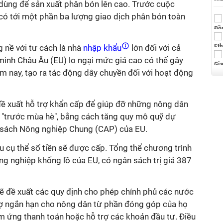
 dùng để sản xuất phân bón lên cao. Trước cuộc
, có tới một phần ba lượng giao dịch phân bón toàn
 nề với tư cách là nhà
nhập khẩu
lớn đối với cả
 minh Châu Âu (EU) lo ngại mức giá cao có thể gây
m nay, tạo ra tác động dây chuyền đối với hoạt động
đề xuất hỗ trợ khẩn cấp để giúp đỡ những nông dân
 "trước mùa hè", bằng cách tăng quy mô quỹ dự
 sách Nông nghiệp Chung (CAP) của EU.
 cụ thể số tiền sẽ được cấp. Tổng thể chương trình
ng nghiệp khổng lồ của EU, có ngân sách trị giá 387
ẽ đề xuất các quy định cho phép chính phủ các nước
rợ ngắn hạn cho nông dân từ phần đóng góp của họ
m ứng thanh toán hoặc hỗ trợ các khoản đầu tư. Điều