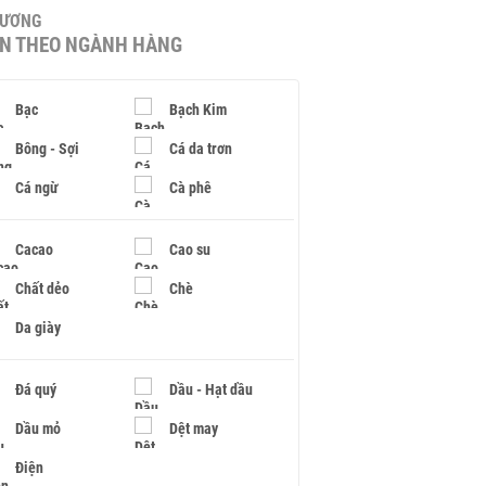
HƯƠNG
IN THEO NGÀNH HÀNG
Bạc
Bạch Kim
Bông - Sợi
Cá da trơn
Cá ngừ
Cà phê
Cacao
Cao su
Chất dẻo
Chè
Da giày
Đá quý
Dầu - Hạt dầu
Dầu mỏ
Dệt may
Điện