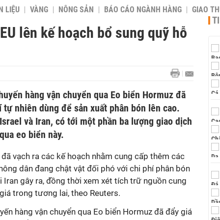
 LIỆU
VÀNG
NÔNG SẢN
BÁO CÁO NGÀNH HÀNG
GIAO T
T
 EU lên kế hoạch bổ sung quỹ hỗ
chuyến hàng vận chuyển qua Eo biển Hormuz đã
í tự nhiên dùng để sản xuất phân bón lên cao.
srael và Iran, có tới một phần ba lượng giao dịch
qua eo biển này.
 đã vạch ra các kế hoạch nhằm cung cấp thêm các
nông dân đang chật vật đối phó với chi phí phân bón
i Iran gây ra, đồng thời xem xét tích trữ nguồn cung
á trong tương lai, theo Reuters.
uyến hàng vận chuyển qua Eo biển Hormuz đã đẩy giá