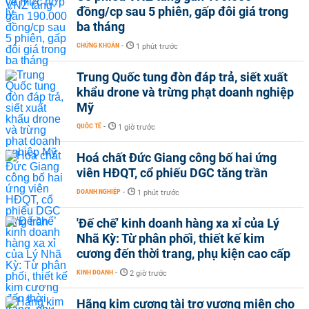
đồng/cp sau 5 phiên, gấp đôi giá trong
ba tháng
CHỨNG KHOÁN
-
1 phút trước
Trung Quốc tung đòn đáp trả, siết xuất
khẩu drone và trừng phạt doanh nghiệp
Mỹ
QUỐC TẾ
-
1 giờ trước
Hoá chất Đức Giang công bố hai ứng
viên HĐQT, cổ phiếu DGC tăng trần
DOANH NGHIỆP
-
1 phút trước
'Đế chế’ kinh doanh hàng xa xỉ của Lý
Nhã Kỳ: Từ phân phối, thiết kế kim
cương đến thời trang, phụ kiện cao cấp
KINH DOANH
-
2 giờ trước
Hãng kim cương tài trợ vương miện cho