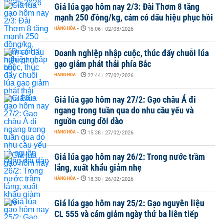
Giá lúa gạo hôm nay 2/3: Đài Thơm 8 tăng
mạnh 250 đồng/kg, cám có dấu hiệu phục hồi
HÀNG HÓA
-
16:06 | 02/03/2026
Doanh nghiệp nhập cuộc, thúc đẩy chuỗi lúa
gạo giảm phát thải phía Bắc
HÀNG HÓA
-
22:44 | 27/02/2026
Giá lúa gạo hôm nay 27/2: Gạo châu Á đi
ngang trong tuần qua do nhu cầu yếu và
nguồn cung dồi dào
HÀNG HÓA
-
15:38 | 27/02/2026
Giá lúa gạo hôm nay 26/2: Trong nước trầm
lắng, xuất khẩu giảm nhẹ
HÀNG HÓA
-
18:30 | 26/02/2026
Giá lúa gạo hôm nay 25/2: Gạo nguyên liệu
CL 555 và cám giảm ngày thứ ba liên tiếp