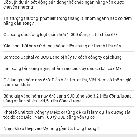
Đề xuất dự án bất động sản đang thế chấp ngân hàng vẫn được
chuyển nhượng
Thị trường thường ‘phất lên’ trong tháng 8, nhóm ngành nào có tiềm
năng dẫn sóng?
Giá xăng dầu đồng loạt giảm hơn 1.000 đồng/lít từ chiều 6/8
'Giới hạn thời hạn sử dụng không biến chung cư thành tiêu sản'
Bamboo Capital và BCG Land bị hủy tư cách công ty đại chúng
Làn sóng tấn công mạng nhằm vào các quỹ đầu cơ lớn của Mỹ
Giá lúa gạo hôm nay 6/8: Diễn biến trái chiều, Việt Nam có thể áp giá
sàn xuất khẩu
Bảng giá vàng hôm nay 6/8 vàng SJC tăng sốc 3,2 triệu đồng/lượng,
vàng nhẫn vọt lên 144,5 triệu đồng/lượng
Khởi tố Chủ tịch Công ty Mekolor từng đề xuất làm dự án đường sắt
tốc độ cao Bắc - Nam 100 tỷ USD bằng vốn tự có
Nhập khẩu thép vào Mỹ tăng gần 9% trong tháng 6