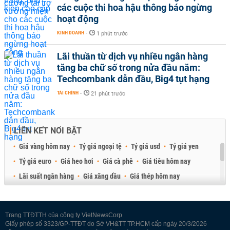
các cuộc thi hoa hậu thông báo ngừng
hoạt động
KINH DOANH
-
1 phút trước
Lãi thuần từ dịch vụ nhiều ngân hàng
tăng ba chữ số trong nửa đầu năm:
Techcombank dẫn đầu, Big4 tụt hạng
TÀI CHÍNH
-
21 phút trước
LIÊN KẾT NỔI BẬT
Giá vàng hôm nay
Tỷ giá ngoại tệ
Tỷ giá usd
Tỷ giá yen
Tỷ giá euro
Giá heo hơi
Giá cà phê
Giá tiêu hôm nay
Lãi suất ngân hàng
Giá xăng dầu
Giá thép hôm nay
Giá sầu riêng
Giá thịt heo
Giá gạo
Giá cao su
Best Retail Brokers
Diễn đàn đầu tư Việt Nam 2026
Trang TTĐTTH của công ty VietNewsCorp
Giấy phép số 3323/GP-TTĐT do Sở VH&TT TP.HCM cấp ngày 20/3/2026