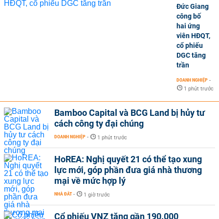
Đức Giang
công bố
hai ứng
viên HĐQT,
cổ phiếu
DGC tăng
trần
DOANH NGHIỆP
-
1 phút trước
Bamboo Capital và BCG Land bị hủy tư
cách công ty đại chúng
DOANH NGHIỆP
-
1 phút trước
HoREA: Nghị quyết 21 có thể tạo xung
lực mới, góp phần đưa giá nhà thương
mại về mức hợp lý
NHÀ ĐẤT
-
1 giờ trước
Cổ phiếu VNZ tăng gần 190.000