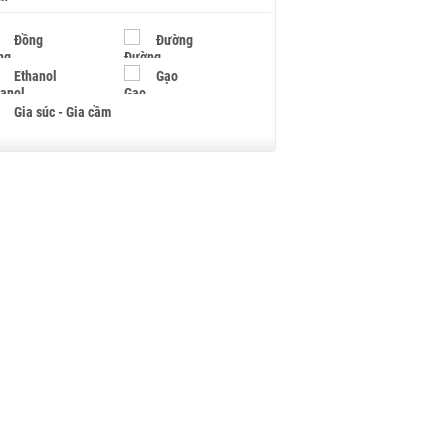
Đồng
Đường
Ethanol
Gạo
Gia súc - Gia cầm
Giấy
Gỗ
Hạt điều
Hồ tiêu - Hạt tiêu
Khí đốt
Kim loại khác
Mắc ca
Muối
Ngũ cốc
Nhựa - Hạt nhựa
Palladium
Phân bón