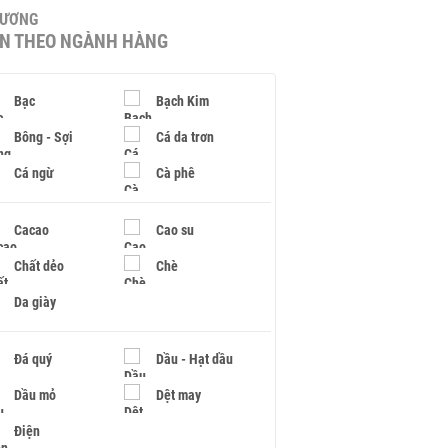
HƯƠNG
IN THEO NGÀNH HÀNG
Bạc
Bạch Kim
Bông - Sợi
Cá da trơn
Cá ngừ
Cà phê
Cacao
Cao su
Chất dẻo
Chè
Da giày
Đá quý
Dầu - Hạt dầu
Dầu mỏ
Dệt may
Điện