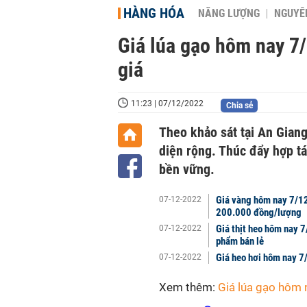
HÀNG HÓA
NĂNG LƯỢNG
NGUYÊN
Giá lúa gạo hôm nay 7/
giá
11:23 | 07/12/2022
Chia sẻ
Theo khảo sát tại An Gian
diện rộng. Thúc đẩy hợp t
bền vững.
Giá vàng hôm nay 7/12
07-12-2022
200.000 đồng/lượng
Giá thịt heo hôm nay 
07-12-2022
phẩm bán lẻ
Giá heo hơi hôm nay 
07-12-2022
Xem thêm:
Giá lúa gạo hôm 