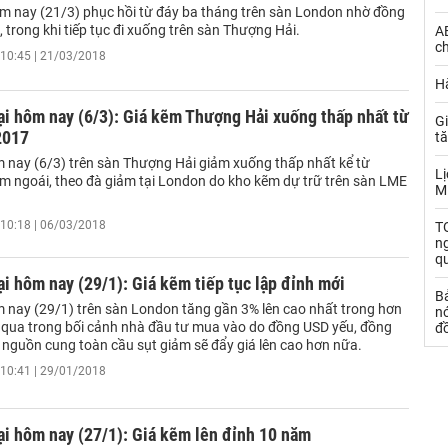
m nay (21/3) phục hồi từ đáy ba tháng trên sàn London nhờ đồng
 trong khi tiếp tục đi xuống trên sàn Thượng Hải.
AE
ch
10:45 | 21/03/2018
Hà
ại hôm nay (6/3): Giá kẽm Thượng Hải xuống thấp nhất từ
Gi
2017
t
 nay (6/3) trên sàn Thượng Hải giảm xuống thấp nhất kể từ
Lị
m ngoái, theo đà giảm tại London do kho kẽm dự trữ trên sàn LME
M
10:18 | 06/03/2018
TO
n
q
ại hôm nay (29/1): Giá kẽm tiếp tục lập đỉnh mới
B
 nay (29/1) trên sàn London tăng gần 3% lên cao nhất trong hơn
nó
 qua trong bối cảnh nhà đầu tư mua vào do đồng USD yếu, đồng
đ
g nguồn cung toàn cầu sụt giảm sẽ đẩy giá lên cao hơn nữa.
10:41 | 29/01/2018
ại hôm nay (27/1): Giá kẽm lên đỉnh 10 năm