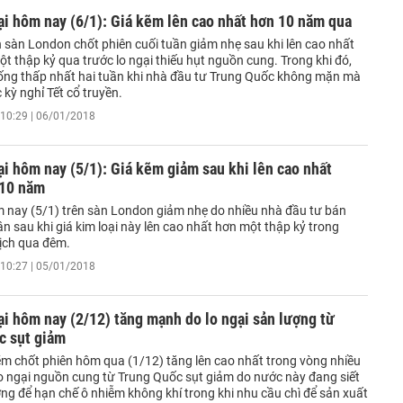
ại hôm nay (6/1): Giá kẽm lên cao nhất hơn 10 năm qua
n sàn London chốt phiên cuối tuần giảm nhẹ sau khi lên cao nhất
t thập kỷ qua trước lo ngại thiếu hụt nguồn cung. Trong khi đó,
ống thấp nhất hai tuần khi nhà đầu tư Trung Quốc không mặn mà
 kỳ nghỉ Tết cổ truyền.
10:29 | 06/01/2018
ại hôm nay (5/1): Giá kẽm giảm sau khi lên cao nhất
 10 năm
 nay (5/1) trên sàn London giảm nhẹ do nhiều nhà đầu tư bán
ận sau khi giá kim loại này lên cao nhất hơn một thập kỷ trong
dịch qua đêm.
10:27 | 05/01/2018
ại hôm nay (2/12) tăng mạnh do lo ngại sản lượng từ
c sụt giảm
kẽm chốt phiên hôm qua (1/12) tăng lên cao nhất trong vòng nhiều
lo ngại nguồn cung từ Trung Quốc sụt giảm do nước này đang siết
ng để hạn chế ô nhiễm không khí trong khi nhu cầu chì để sản xuất