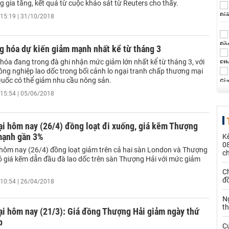
g gia tăng, kết quả từ cuộc khảo sát từ Reuters cho thấy.
15:19 | 31/10/2018
g hóa dự kiến giảm mạnh nhất kể từ tháng 3
 hóa đang trong đà ghi nhận mức giảm lớn nhất kể từ tháng 3, với
ng nghiệp lao dốc trong bối cảnh lo ngại tranh chấp thương mại
Quốc có thể giảm nhu cầu nông sản.
15:54 | 05/06/2018
ại hôm nay (26/4) đồng loạt đi xuống, giá kẽm Thượng
mạnh gần 3%
Kế
0
i hôm nay (26/4) đồng loạt giảm trên cả hai sàn London và Thượng
c
đó giá kẽm dẫn đầu đà lao dốc trên sàn Thượng Hải với mức giảm
Ch
đ
10:54 | 26/04/2018
N
t
ại hôm nay (21/3): Giá đồng Thượng Hải giảm ngày thứ
p
C