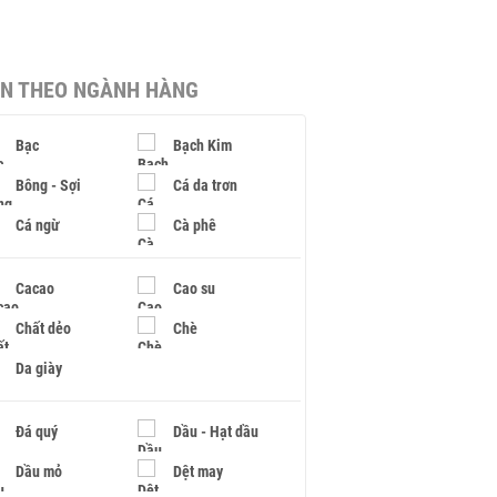
IN THEO NGÀNH HÀNG
Bạc
Bạch Kim
Bông - Sợi
Cá da trơn
Cá ngừ
Cà phê
Cacao
Cao su
Chất dẻo
Chè
Da giày
Đá quý
Dầu - Hạt dầu
Dầu mỏ
Dệt may