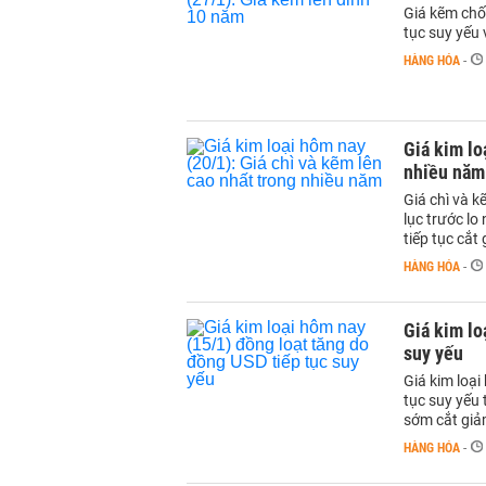
Giá kẽm chố
tục suy yếu
HÀNG HÓA
-
Giá kim lo
nhiều năm
Giá chì và 
lục trước lo
tiếp tục cắt
HÀNG HÓA
-
Giá kim lo
suy yếu
Giá kim loại
tục suy yếu
sớm cắt giảm
HÀNG HÓA
-