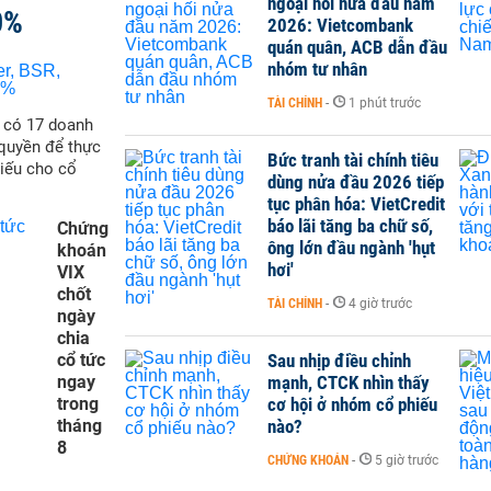
ngoại hối nửa đầu năm
0%
2026: Vietcombank
quán quân, ACB dẫn đầu
nhóm tư nhân
TÀI CHÍNH
-
1 phút trước
ẽ có 17 doanh
quyền để thực
Bức tranh tài chính tiêu
hiếu cho cổ
dùng nửa đầu 2026 tiếp
tục phân hóa: VietCredit
báo lãi tăng ba chữ số,
Chứng
ông lớn đầu ngành 'hụt
khoán
hơi'
VIX
chốt
TÀI CHÍNH
-
4 giờ trước
ngày
chia
cổ tức
Sau nhịp điều chỉnh
ngay
mạnh, CTCK nhìn thấy
trong
cơ hội ở nhóm cổ phiếu
tháng
nào?
8
CHỨNG KHOÁN
-
5 giờ trước