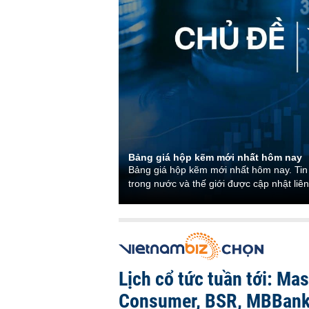
Bảng giá hộp kẽm mới nhất hôm nay
Bảng giá hộp kẽm mới nhất hôm nay. Tin 
trong nước và thế giới được cập nhật liên
Lịch cổ tức tuần tới: Ma
Consumer, BSR, MBBank