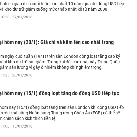
t phiên giao dịch cuối tuần cao nhất 10 năm qua do đồng USD tiếp
 và kho dự trữ giảm xuống mức thấp nhất kể từ năm 2008.
10:28 | 27/01/2018
ại hôm nay (20/1): Giá chì và kẽm lên cao nhất trong
kẽm ngày cuối tuần (19/1) trên sàn London đồng loạt tăng cao kỷ
 ngại kho dự trữ sụt giảm. Trong khi đó, các nhà máy Trung Quốc
 giảm sản lượng vì gây ô nhiễm không khí nghiêm trọng.
11:25 | 20/01/2018
ại hôm nay (15/1) đồng loạt tăng do đồng USD tiếp tục
 hôm nay (15/1) đồng loạt tăng trên sàn London khi đồng USD tiếp
 trước khả năng Ngân hàng Trung ương Châu Âu (ECB) có thể sẽ
 chính sách kích thích tiền tệ.
11:06 | 15/01/2018