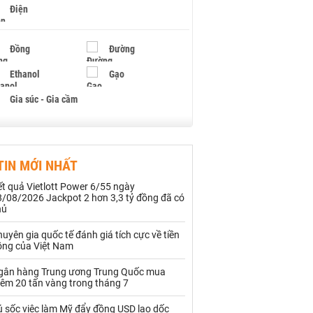
Điện
Đồng
Đường
Ethanol
Gạo
Gia súc - Gia cầm
Giấy
Gỗ
TIN MỚI NHẤT
Hạt điều
Hồ tiêu - Hạt tiêu
t quả Vietlott Power 6/55 ngày
Khí đốt
8/08/2026 Jackpot 2 hơn 3,3 tỷ đồng đã có
hủ
Kim loại khác
Mắc ca
uyên gia quốc tế đánh giá tích cực về tiền
ồng của Việt Nam
Muối
Ngũ cốc
gân hàng Trung ương Trung Quốc mua
Nhựa - Hạt nhựa
hêm 20 tấn vàng trong tháng 7
ú sốc việc làm Mỹ đẩy đồng USD lao dốc