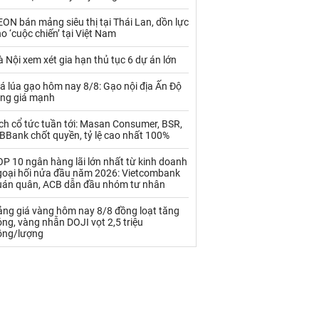
Palladium
Phân bón
ON bán mảng siêu thị tại Thái Lan, dồn lực
Rau - Củ -Quả
Sắt thép
o ‘cuộc chiến’ tại Việt Nam
Sữa
 Nội xem xét gia hạn thủ tục 6 dự án lớn
á lúa gạo hôm nay 8/8: Gạo nội địa Ấn Độ
ăng giá mạnh
Than
Thức ăn chăn nuôi
ch cổ tức tuần tới: Masan Consumer, BSR,
Thủy hải sản khác
Tôm
BBank chốt quyền, tỷ lệ cao nhất 100%
Vàng
P 10 ngân hàng lãi lớn nhất từ kinh doanh
goại hối nửa đầu năm 2026: Vietcombank
uán quân, ACB dẫn đầu nhóm tư nhân
VLXD khác
Xăng dầu
ảng giá vàng hôm nay 8/8 đồng loạt tăng
Xi măng - Clynker
ng, vàng nhẫn DOJI vọt 2,5 triệu
ồng/lượng