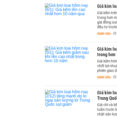
Giá kim lo
Giá kẽm trê
trong hơn mộ
giá đồng xu
đầu tư trước
HÀNG HÓA
-
Giá kim lo
trong hơn
Giá kẽm hôm
chốt lợi nhu
phiên giao 
HÀNG HÓA
-
Giá kim lo
Trung Quố
Giá chì và 
tuần trước 
chặt sản lượ