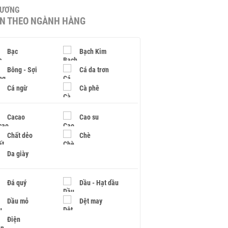
HƯƠNG
IN THEO NGÀNH HÀNG
Bạc
Bạch Kim
Bông - Sợi
Cá da trơn
Cá ngừ
Cà phê
Cacao
Cao su
Chất dẻo
Chè
Da giày
Đá quý
Dầu - Hạt dầu
Dầu mỏ
Dệt may
Điện