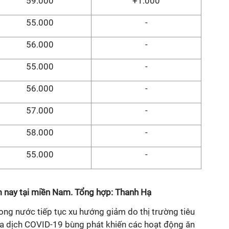
59.000
+1.000
55.000
-
56.000
-
55.000
-
56.000
-
57.000
-
58.000
-
55.000
-
m nay tại miền Nam. Tổng hợp: Thanh Hạ
ong nước tiếp tục xu hướng giảm do thị trường tiêu
a dịch COVID-19 bùng phát khiến các hoạt động ăn