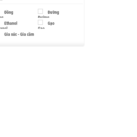
Đồng
Đường
Ethanol
Gạo
Gia súc - Gia cầm
Giấy
Gỗ
Hạt điều
Hồ tiêu - Hạt tiêu
Khí đốt
Kim loại khác
Mắc ca
Muối
Ngũ cốc
Nhựa - Hạt nhựa
Palladium
Phân bón