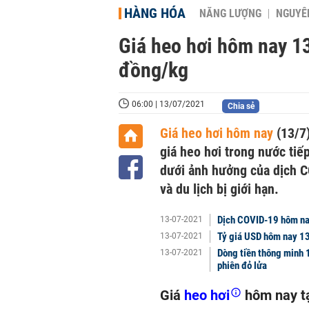
HÀNG HÓA
NĂNG LƯỢNG
NGUYÊN
Giá heo hơi hôm nay 1
đồng/kg
06:00 | 13/07/2021
Chia sẻ
Giá heo hơi hôm nay
(13/7)
giá heo hơi trong nước tiế
dưới ảnh hưởng của dịch C
và du lịch bị giới hạn.
Dịch COVID-19 hôm nay
13-07-2021
Tỷ giá USD hôm nay 13
13-07-2021
Dòng tiền thông minh 1
13-07-2021
phiên đỏ lửa
Giá
heo hơi
hôm nay tạ