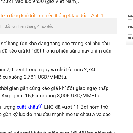
3/2021 vào lúc 9h30 (giờ Việt Nam).
í đốt tự nhiên tháng 4 lao dốc
 số hàng tồn kho đang tăng cao trong khi nhu cầu
h đã kéo giá khí đốt trong phiên sáng nay giảm gần
m 7,0 cent trong ngày và chốt ở mức 2,746
8 xu xuống 2,781 USD/MMBtu.
 thời gian gần cũng kéo giá khí đốt giao ngay thấp
al Avg. giảm 16,5 xu xuống 3,005 USD/MMBtu.
i lượng
xuất khẩu
LNG đã vượt 11 Bcf hôm thứ
c gần kỷ lục do nhu cầu mạnh mẽ từ châu Á và các