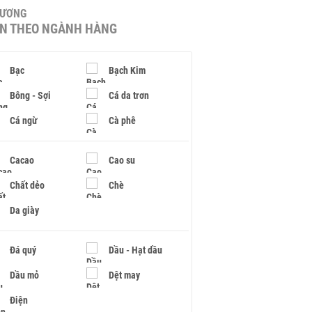
HƯƠNG
IN THEO NGÀNH HÀNG
Bạc
Bạch Kim
Bông - Sợi
Cá da trơn
Cá ngừ
Cà phê
Cacao
Cao su
Chất dẻo
Chè
Da giày
Đá quý
Dầu - Hạt dầu
Dầu mỏ
Dệt may
Điện