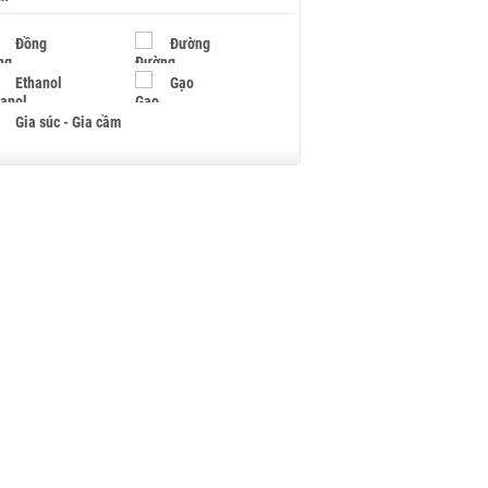
Đồng
Đường
Ethanol
Gạo
Gia súc - Gia cầm
Giấy
Gỗ
Hạt điều
Hồ tiêu - Hạt tiêu
Khí đốt
Kim loại khác
Mắc ca
Muối
Ngũ cốc
Nhựa - Hạt nhựa
Palladium
Phân bón