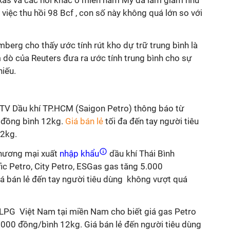
Texas và các nơi khác ở miền nam Mỹ đã làm giảm nhu
việc thu hồi 98 Bcf , con số này không quá lớn so với
erg cho thấy ước tính rút kho dự trữ trung bình là
 dò của Reuters đưa ra ước tính trung bình cho sự
hiếu.
TV Dầu khí TP.HCM (Saigon Petro) thông báo từ
0 đồng bình 12kg.
Giá bán lẻ
tối đa đến tay người tiêu
12kg.
hương mại xuất
nhập khẩu
dầu khí Thái Bình
ic Petro, City Petro, ESGas gas tăng 5.000
iá bán lẻ đến tay người tiêu dùng không vượt quá
LPG Việt Nam tại miền Nam cho biết giá gas Petro
000 đồng/bình 12kg. Giá bán lẻ đến người tiêu dùng