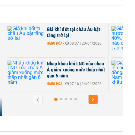
ốt tại châu Âu bật
Giá gas trong nước tăng
ại
40%, khu vực nào có mứ
giá cao nhất?
08:37 | 20/04/2026
HÀNG HÓA
-
08:40 | 11/04/2
u khí LNG của châu
Giá gas tăng lên hơn
uống mức thấp nhất
600.000 đồng/bình, Việ
ăm
Nam đang nhập khẩu khí
07:16 | 14/04/2026
HÀNG HÓA
-
07:56 | 11/04/2