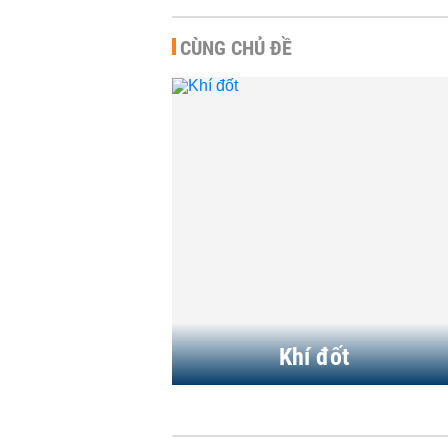
CÙNG CHỦ ĐỀ
Giá khí đ
tăng trở l
HÀNG HÓA
-
Nhập khẩ
Á giảm x
gần 6 n
HÀNG HÓA
-
Khí đốt