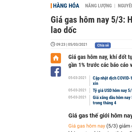
HÀNG HÓA
NĂNG LƯỢNG
NGUYÊN
Giá gas hôm nay 5/3: H
lao dốc
09:23 | 05/03/2021
Chia sẻ
Giá gas hôm nay, khí đốt t
gần 1% trước các báo cáo 
Cập nhật dịch COVID-1
05-03-2021
xin
Tỷ giá USD hôm nay 5/
05-03-2021
Giá xăng dầu hôm nay 
05-03-2021
trong tháng 4
Giá gas thế giới hôm na
Giá gas hôm nay
(5/3) giảm