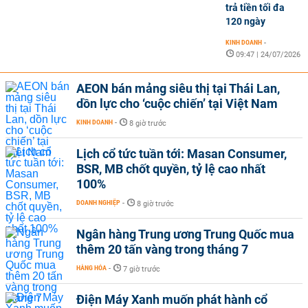
trả tiền tối đa
120 ngày
KINH DOANH
-
09:47 | 24/07/2026
AEON bán mảng siêu thị tại Thái Lan,
dồn lực cho ‘cuộc chiến’ tại Việt Nam
KINH DOANH
-
8 giờ trước
Lịch cổ tức tuần tới: Masan Consumer,
BSR, MB chốt quyền, tỷ lệ cao nhất
100%
DOANH NGHIỆP
-
8 giờ trước
Ngân hàng Trung ương Trung Quốc mua
thêm 20 tấn vàng trong tháng 7
HÀNG HÓA
-
7 giờ trước
Điện Máy Xanh muốn phát hành cổ