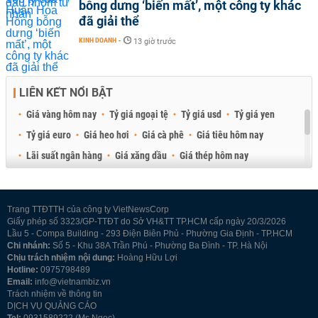
bỗng dưng ‘biến mất’, một công ty khác
đã giải thể
KINH DOANH
-
13 giờ trước
LIÊN KẾT NỔI BẬT
Giá vàng hôm nay
Tỷ giá ngoại tệ
Tỷ giá usd
Tỷ giá yen
Tỷ giá euro
Giá heo hơi
Giá cà phê
Giá tiêu hôm nay
Lãi suất ngân hàng
Giá xăng dầu
Giá thép hôm nay
Giá sầu riêng
Giá thịt heo
Giá gạo
Giá cao su
Best Retail Brokers
Diễn đàn đầu tư Việt Nam 2026
Trang TTĐTTH của công ty VietNewsCorp
Giấy phép số 3323/GP-TTĐT do Sở VH&TT TP.HCM cấp ngày 20/3/2026
Lầu 5 - Compa Building - 293 Điện Biên Phủ - Phường Gia Định - TP.HCM
Chi nhánh:
Số 5 - Khu 38A Trần Phú - Phường Ba Đình - TP. Hà Nội
Chịu trách nhiệm nội dung:
Hoàng Hữu Lợi
Hotline:
0975798489
Email:
info@vietnambiz.vn
Trách nhiệm về thông tin
DỊCH VỤ QUẢNG CÁO
Tel:
0931589222 (Ms Ngọc)