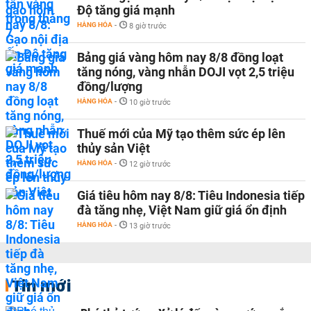
Độ tăng giá mạnh
HÀNG HÓA
-
8 giờ trước
Bảng giá vàng hôm nay 8/8 đồng loạt
tăng nóng, vàng nhẫn DOJI vọt 2,5 triệu
đồng/lượng
HÀNG HÓA
-
10 giờ trước
Thuế mới của Mỹ tạo thêm sức ép lên
thủy sản Việt
HÀNG HÓA
-
12 giờ trước
Giá tiêu hôm nay 8/8: Tiêu Indonesia tiếp
đà tăng nhẹ, Việt Nam giữ giá ổn định
HÀNG HÓA
-
13 giờ trước
Tin mới