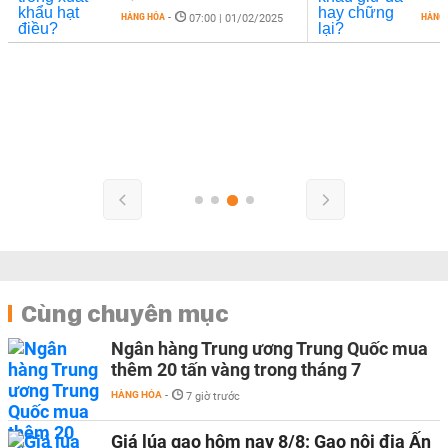
HÀNG HÓA
-
HÀNG
07:00 | 01/02/2025
Cùng chuyên mục
Ngân hàng Trung ương Trung Quốc mua
thêm 20 tấn vàng trong tháng 7
HÀNG HÓA
-
7 giờ trước
Giá lúa gạo hôm nay 8/8: Gạo nội địa Ấn