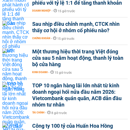
phiếu với tỷ lệ 1:1 để tăng thanh khoản
DOANH NGHIỆP
-
15 giờ trước
Sau nhịp điều chỉnh mạnh, CTCK nhìn
thấy cơ hội ở nhóm cổ phiếu nào?
CHỨNG KHOÁN
-
15 giờ trước
Một thương hiệu thời trang Việt đóng
cửa sau 5 năm hoạt động, thanh lý toàn
bộ cửa hàng
KINH DOANH
-
15 giờ trước
TOP 10 ngân hàng lãi lớn nhất từ kinh
doanh ngoại hối nửa đầu năm 2026:
Vietcombank quán quân, ACB dẫn đầu
nhóm tư nhân
TÀI CHÍNH
-
8 giờ trước
Công ty 100 tỷ của Huấn Hoa Hồng