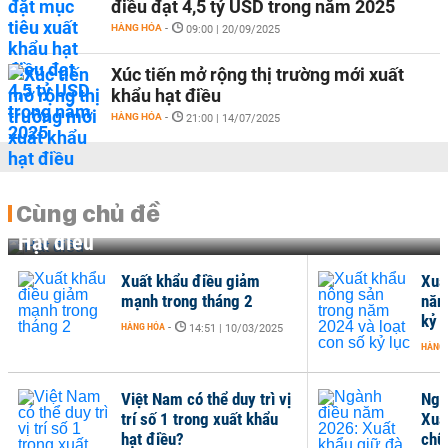
điều đạt 4,5 tỷ USD trong năm 2025
HÀNG HÓA
-
09:00 | 20/09/2025
Xúc tiến mở rộng thị trường mới xuất
khẩu hạt điều
HÀNG HÓA
-
21:00 | 14/07/2025
Cùng chủ đề
Hạt điều
Xuất khẩu điều giảm
Xuấ
mạnh trong tháng 2
năm
kỷ l
HÀNG HÓA
-
14:51 | 10/03/2025
HÀNG
Việt Nam có thể duy trì vị
Ngà
trí số 1 trong xuất khẩu
Xuấ
hạt điều?
chữ