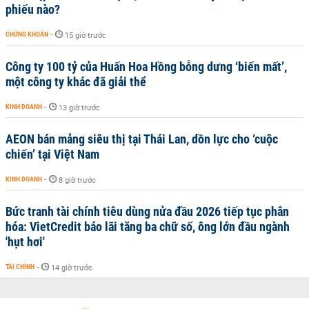
phiếu nào?
CHỨNG KHOÁN
-
15 giờ trước
Công ty 100 tỷ của Huấn Hoa Hồng bỗng dưng ‘biến mất’,
một công ty khác đã giải thể
KINH DOANH
-
13 giờ trước
AEON bán mảng siêu thị tại Thái Lan, dồn lực cho ‘cuộc
chiến’ tại Việt Nam
KINH DOANH
-
8 giờ trước
Bức tranh tài chính tiêu dùng nửa đầu 2026 tiếp tục phân
hóa: VietCredit báo lãi tăng ba chữ số, ông lớn đầu ngành
'hụt hơi'
TÀI CHÍNH
-
14 giờ trước