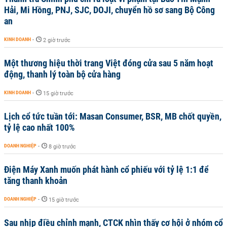
Hải, Mi Hồng, PNJ, SJC, DOJI, chuyển hồ sơ sang Bộ Công
an
KINH DOANH
-
2 giờ trước
Một thương hiệu thời trang Việt đóng cửa sau 5 năm hoạt
động, thanh lý toàn bộ cửa hàng
KINH DOANH
-
15 giờ trước
Lịch cổ tức tuần tới: Masan Consumer, BSR, MB chốt quyền,
tỷ lệ cao nhất 100%
DOANH NGHIỆP
-
8 giờ trước
Điện Máy Xanh muốn phát hành cổ phiếu với tỷ lệ 1:1 để
tăng thanh khoản
DOANH NGHIỆP
-
15 giờ trước
Sau nhịp điều chỉnh mạnh, CTCK nhìn thấy cơ hội ở nhóm cổ