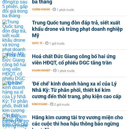
ba tháng
CHỨNG KHOÁN
-
1 phút trước
Trung Quốc tung đòn đáp trả, siết xuất
khẩu drone và trừng phạt doanh nghiệp
Mỹ
QUỐC TẾ
-
1 giờ trước
Hoá chất Đức Giang công bố hai ứng
viên HĐQT, cổ phiếu DGC tăng trần
DOANH NGHIỆP
-
1 phút trước
'Đế chế’ kinh doanh hàng xa xỉ của Lý
Nhã Kỳ: Từ phân phối, thiết kế kim
cương đến thời trang, phụ kiện cao cấp
KINH DOANH
-
2 giờ trước
Hãng kim cương tài trợ vương miện cho
các cuộc thi hoa hậu thông báo ngừng