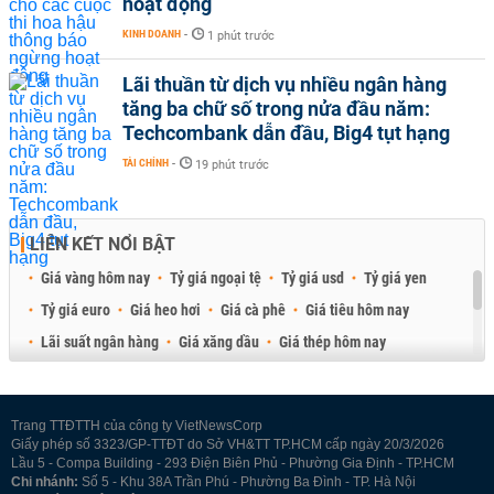
hoạt động
KINH DOANH
-
1 phút trước
Lãi thuần từ dịch vụ nhiều ngân hàng
tăng ba chữ số trong nửa đầu năm:
Techcombank dẫn đầu, Big4 tụt hạng
TÀI CHÍNH
-
19 phút trước
LIÊN KẾT NỔI BẬT
Giá vàng hôm nay
Tỷ giá ngoại tệ
Tỷ giá usd
Tỷ giá yen
Tỷ giá euro
Giá heo hơi
Giá cà phê
Giá tiêu hôm nay
Lãi suất ngân hàng
Giá xăng dầu
Giá thép hôm nay
Giá sầu riêng
Giá thịt heo
Giá gạo
Giá cao su
Best Retail Brokers
Diễn đàn đầu tư Việt Nam 2026
Trang TTĐTTH của công ty VietNewsCorp
Giấy phép số 3323/GP-TTĐT do Sở VH&TT TP.HCM cấp ngày 20/3/2026
Lầu 5 - Compa Building - 293 Điện Biên Phủ - Phường Gia Định - TP.HCM
Chi nhánh:
Số 5 - Khu 38A Trần Phú - Phường Ba Đình - TP. Hà Nội