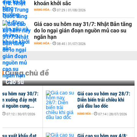
khoán khởi sắc
HÀNG HÓA
-
07:29 | 01/08/2026
Giá cao su hôm nay 31/7: Nhật Bản tăng
do lo ngại gián đoạn nguồn mủ cao su
ngắn hạn
HÀNG HÓA
-
08:45 | 31/07/2026
Cùng chủ đề
Cao su
o su hôm nay 30/7:
Giá cao su hôm nay 28/7:
ản xuống đáy một
Diễn biến trái chiều khi
khi nguồn cung...
giá dầu lao dốc
-
HÀNG HÓA
-
07:12 | 30/07/2026
07:14 | 28/07/2026
o su xuất khẩu đạt
Giá cao su hôm nay 4/8: