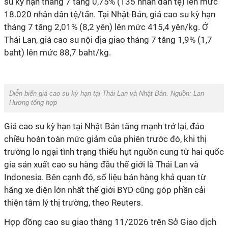
su kỳ hạn tháng 7 tăng 0,75% (135 nhân dân tệ) lên mức
18.020 nhân dân tệ/tấn. Tại Nhật Bản, giá cao su kỳ hạn
tháng 7 tăng 2,01% (8,2 yên) lên mức 415,4 yên/kg. Ở
Thái Lan, giá cao su nội địa giao tháng 7 tăng 1,9% (1,7
baht) lên mức 88,7 baht/kg.
Diễn biến giá cao su kỳ hạn tại Thái Lan và Nhật Bản. Nguồn: Lan
Hương tổng hợp
Giá cao su kỳ hạn tại Nhật Bản tăng mạnh trở lại, đảo
chiều hoàn toàn mức giảm của phiên trước đó, khi thị
trường lo ngại tình trạng thiếu hụt nguồn cung từ hai quốc
gia sản xuất cao su hàng đầu thế giới là Thái Lan và
Indonesia. Bên cạnh đó, số liệu bán hàng khả quan từ
hãng xe điện lớn nhất thế giới BYD cũng góp phần cải
thiện tâm lý thị trường, theo Reuters.
Hợp đồng cao su giao tháng 11/2026 trên Sở Giao dịch