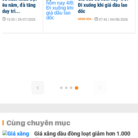
hiều năm, đà tăng
Đi xuống khi giá dầu lao
c duy trì...
dốc
-
HÀNG HÓA
-
15:55 | 29/07/2026
07:42 | 04/08/2026
Cùng chuyên mục
Giá xăng dầu đồng loạt giảm hơn 1.000