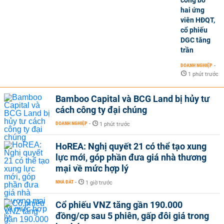
hai ứng
viên HĐQT,
cổ phiếu
DGC tăng
trần
DOANH NGHIỆP
-
1 phút trước
Bamboo Capital và BCG Land bị hủy tư
cách công ty đại chúng
DOANH NGHIỆP
-
1 phút trước
HoREA: Nghị quyết 21 có thể tạo xung
lực mới, góp phần đưa giá nhà thương
mại về mức hợp lý
NHÀ ĐẤT
-
1 giờ trước
Cổ phiếu VNZ tăng gần 190.000
đồng/cp sau 5 phiên, gấp đôi giá trong