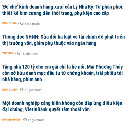
'Đế chế’ kinh doanh hàng xa xỉ của Lý Nhã Kỳ: Từ phân phối,
thiết kế kim cương đến thời trang, phụ kiện cao cấp
KINH DOANH
-
2 giờ trước
Thống đốc NHNN: Sửa đổi ba luật về tài chính để phát triển
thị trường vốn, giảm phụ thuộc vào ngân hàng
TÀI CHÍNH
-
16 giờ trước
Tặng nhà 120 tỷ cho em gái chỉ là bề nổi, Mai Phương Thúy
còn sở hữu danh mục đầu tư từ chứng khoán, trái phiếu tới
nhà hàng, phim ảnh
KINH DOANH
-
17 giờ trước
Một doanh nghiệp cảng biển không còn đáp ứng điều kiện
đại chúng, VietinBank quyết tâm thoái vốn
DOANH NGHIỆP
-
17 giờ trước