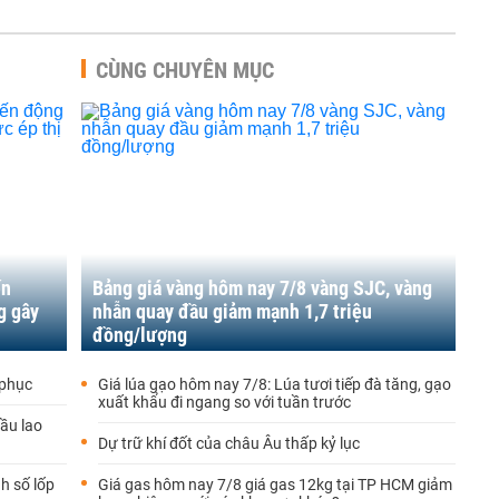
CÙNG CHUYÊN MỤC
ến
Bảng giá vàng hôm nay 7/8 vàng SJC, vàng
g gây
nhẫn quay đầu giảm mạnh 1,7 triệu
đồng/lượng
 phục
Giá lúa gạo hôm nay 7/8: Lúa tươi tiếp đà tăng, gạo
xuất khẩu đi ngang so với tuần trước
dầu lao
Dự trữ khí đốt của châu Âu thấp kỷ lục
h số lốp
Giá gas hôm nay 7/8 giá gas 12kg tại TP HCM giảm