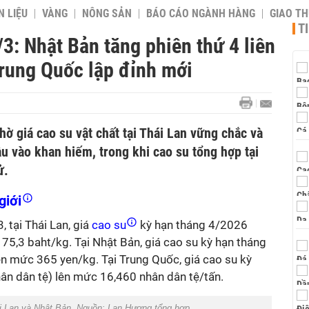
 LIỆU
VÀNG
NÔNG SẢN
BÁO CÁO NGÀNH HÀNG
GIAO T
T
3: Nhật Bản tăng phiên thứ 4 liên
Trung Quốc lập đỉnh mới
nhờ giá cao su vật chất tại Thái Lan vững chắc và
u vào khan hiếm, trong khi cao su tổng hợp tại
ử.
giới
 tại Thái Lan, giá
cao su
kỳ hạn tháng 4/2026
 75,3 baht/kg. Tại Nhật Bản, giá cao su kỳ hạn tháng
ên mức 365 yen/kg. Tại Trung Quốc, giá cao su kỳ
ân dân tệ) lên mức 16,460 nhân dân tệ/tấn.
hái Lan và Nhật Bản. Nguồn: Lan Hương tổng hợp