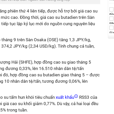
ng phiên thứ 4 liên tiếp, được hỗ trợ bởi giá cao su
 ở mức cao. Đồng thời, giá cao su butadien trên Sàn
tiếp tục lập kỷ lục mới do nguồn cung nguyên liệu
o tháng 9 trên Sàn Osaka (OSE) tăng 1,3 JPY/kg,
374,2 JPY/kg (2,34 USD/kg). Tính chung cả tuần,
hượng Hải (SHFE), hợp đồng cao su giao tháng 5
ơng đương 0,33%, lên 16.510 nhân dân tệ/tấn
hi đó, hợp đồng cao su butadien giao tháng 5 – được
ng 10 nhân dân tệ/tấn, tương đương 0,06%, lên
cao su tấm hun khói tiêu chuẩn
xuất khẩu
RSS3 của
i giá cao su khối giảm 0,77%. Dù vậy, cả hai loại đều
5% trong tuần.