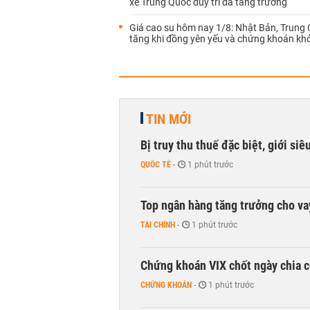
xe Trung Quốc duy trì đà tăng trưởng
Giá cao su hôm nay 1/8: Nhật Bản, Trung
tăng khi đồng yên yếu và chứng khoán khở
TIN MỚI
Bị truy thu thuế đặc biệt, giới si
QUỐC TẾ
-
1 phút trước
Top ngân hàng tăng trưởng cho v
TÀI CHÍNH
-
1 phút trước
Chứng khoán VIX chốt ngày chia c
CHỨNG KHOÁN
-
1 phút trước