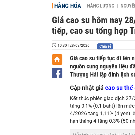
HÀNG HÓA
NĂNG LƯỢNG
NGUYÊN
Giá cao su hôm nay 28/
tiếp, cao su tổng hợp 
10:30 | 28/03/2026
Chia sẻ
Giá cao su tiếp tục đi lên 
nguồn cung nguyên liệu đầ
Thượng Hải lập đỉnh lịch s
Cập nhật giá
cao su thế 
Kết thúc phiên giao dịch 27/3,
tăng 0,1% (0,1 baht) lên mức
4/2026 tăng 1,11% (4 yen) l
hạn tháng 4 tăng 0,3% (50 nh
Diễn biến giá cao su kỳ hạn tại T