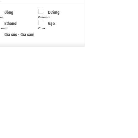
Đồng
Đường
Ethanol
Gạo
Gia súc - Gia cầm
Giấy
Gỗ
Hạt điều
Hồ tiêu - Hạt tiêu
Khí đốt
Kim loại khác
Mắc ca
Muối
Ngũ cốc
Nhựa - Hạt nhựa
Palladium
Phân bón