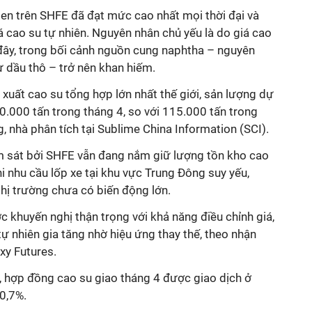
ien trên SHFE đã đạt mức cao nhất mọi thời đại và
iá cao su tự nhiên. Nguyên nhân chủ yếu là do giá cao
ây, trong bối cảnh nguồn cung naphtha – nguyên
ừ dầu thô – trở nên khan hiếm.
 xuất cao su tổng hợp lớn nhất thế giới, sản lượng dự
.000 tấn trong tháng 4, so với 115.000 tấn trong
, nhà phân tích tại Sublime China Information (SCI).
m sát bởi SHFE vẫn đang nắm giữ lượng tồn kho cao
hi nhu cầu lốp xe tại khu vực Trung Đông suy yếu,
thị trường chưa có biến động lớn.
c khuyến nghị thận trọng với khả năng điều chỉnh giá,
tự nhiên gia tăng nhờ hiệu ứng thay thế, theo nhận
xy Futures.
 hợp đồng cao su giao tháng 4 được giao dịch ở
0,7%.