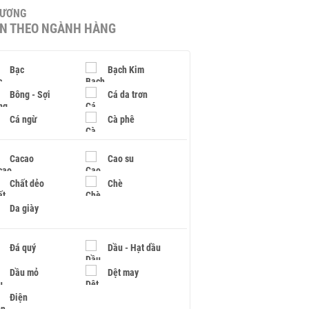
HƯƠNG
IN THEO NGÀNH HÀNG
Bạc
Bạch Kim
Bông - Sợi
Cá da trơn
Cá ngừ
Cà phê
Cacao
Cao su
Chất dẻo
Chè
Da giày
Đá quý
Dầu - Hạt dầu
Dầu mỏ
Dệt may
Điện