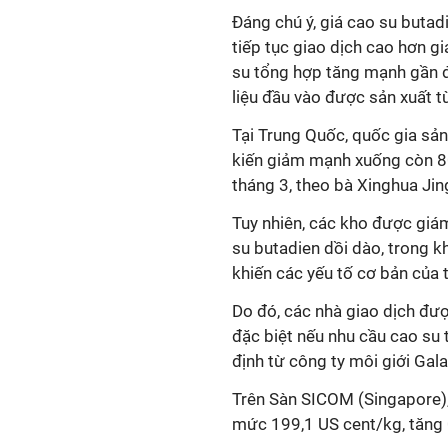
Đáng chú ý, giá cao su butad
tiếp tục giao dịch cao hơn g
su tổng hợp tăng mạnh gần đ
liệu đầu vào được sản xuất t
Tại Trung Quốc, quốc gia sản
kiến giảm mạnh xuống còn 80
tháng 3, theo bà Xinghua Jing
Tuy nhiên, các kho được giá
su butadien dồi dào, trong k
khiến các yếu tố cơ bản của 
Do đó, các nhà giao dịch đượ
đặc biệt nếu nhu cầu cao su 
định từ công ty môi giới Gala
Trên Sàn SICOM (Singapore),
mức 199,1 US cent/kg, tăng 