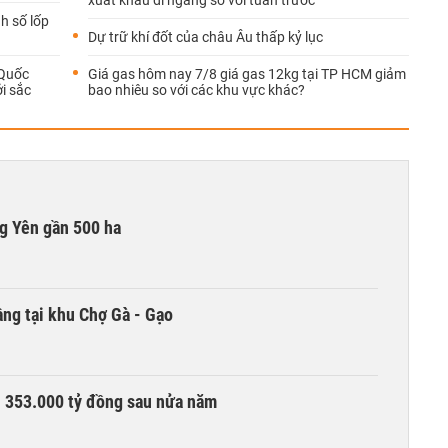
xuất khẩu đi ngang so với tuần trước
h số lốp
Dự trữ khí đốt của châu Âu thấp kỷ lục
 Quốc
Giá gas hôm nay 7/8 giá gas 12kg tại TP HCM giảm
i sắc
bao nhiêu so với các khu vực khác?
g Yên gần 500 ha
ng tại khu Chợ Gà - Gạo
ần 353.000 tỷ đồng sau nửa năm