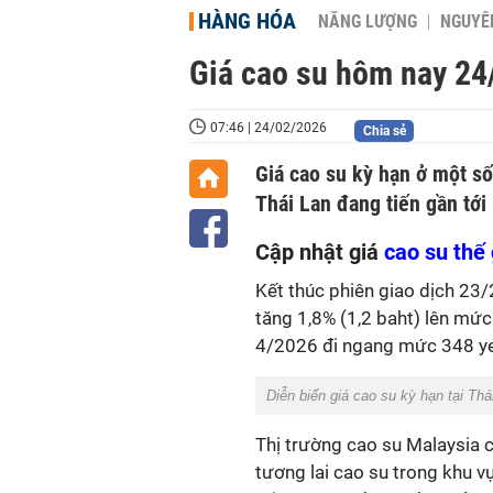
HÀNG HÓA
NĂNG LƯỢNG
NGUYÊN
Giá cao su hôm nay 24
07:46 | 24/02/2026
Chia sẻ
Giá cao su kỳ hạn ở một số
Thái Lan đang tiến gần tới
Cập nhật giá
cao su thế 
Kết thúc phiên giao dịch 23/2,
tăng 1,8% (1,2 baht) lên mức
4/2026 đi ngang mức 348 y
Diễn biến giá cao su kỳ hạn tại T
Thị trường cao su Malaysia 
tương lai cao su trong khu vự