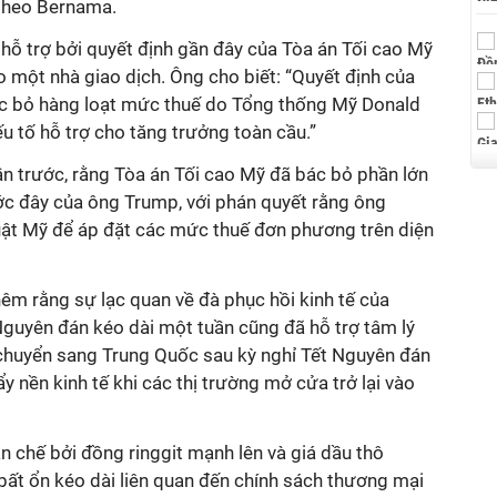
 theo Bernama.
hỗ trợ bởi quyết định gần đây của Tòa án Tối cao Mỹ
 một nhà giao dịch. Ông cho biết: “Quyết định của
ác bỏ hàng loạt mức thuế do Tổng thống Mỹ Donald
 tố hỗ trợ cho tăng trưởng toàn cầu.”
ần trước, rằng Tòa án Tối cao Mỹ đã bác bỏ phần lớn
ớc đây của ông Trump, với phán quyết rằng ông
ật Mỹ để áp đặt các mức thuế đơn phương trên diện
hêm rằng sự lạc quan về đà phục hồi kinh tế của
Nguyên đán kéo dài một tuần cũng đã hỗ trợ tâm lý
) chuyển sang Trung Quốc sau kỳ nghỉ Tết Nguyên đán
y nền kinh tế khi các thị trường mở cửa trở lại vào
ạn chế bởi đồng ringgit mạnh lên và giá dầu thô
bất ổn kéo dài liên quan đến chính sách thương mại