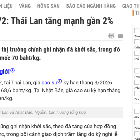
 LIỆU
VÀNG
NÔNG SẢN
BÁO CÁO NGÀNH HÀNG
GIAO T
T
/2: Thái Lan tăng mạnh gần 2%
 thị trường chính ghi nhận đà khởi sắc, trong đó
 mốc 70 baht/kg.
giới
 tại Thái Lan, giá
cao su
kỳ hạn tháng 3/2026
 68,6 baht/kg. Tại Nhật Bản, giá cao su kỳ hạn tháng
en/kg.
hái Lan và Nhật Bản. Nguồn: Lan Hương tổng hợp
cũng ghi nhận khởi sắc, theo đà tăng của hợp đồng
c, trong bối cảnh giao dịch trầm lắng do kỳ nghỉ lễ