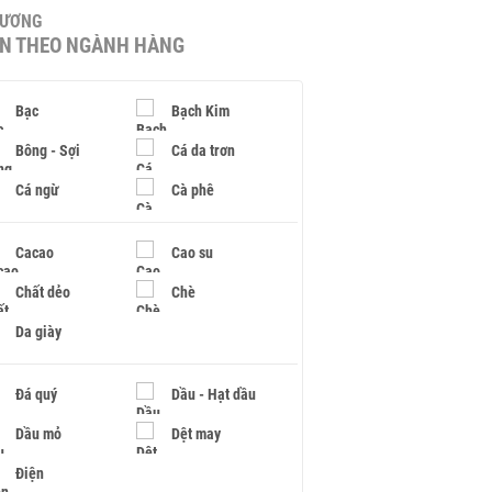
HƯƠNG
IN THEO NGÀNH HÀNG
Bạc
Bạch Kim
Bông - Sợi
Cá da trơn
Cá ngừ
Cà phê
Cacao
Cao su
Chất dẻo
Chè
Da giày
Đá quý
Dầu - Hạt dầu
Dầu mỏ
Dệt may
Điện