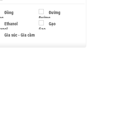
Đồng
Đường
Ethanol
Gạo
Gia súc - Gia cầm
Giấy
Gỗ
Hạt điều
Hồ tiêu - Hạt tiêu
Khí đốt
Kim loại khác
Mắc ca
Muối
Ngũ cốc
Nhựa - Hạt nhựa
Palladium
Phân bón