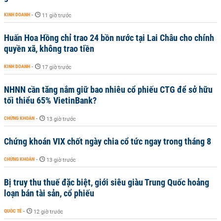
KINH DOANH
-
11 giờ trước
Huấn Hoa Hồng chỉ trao 24 bồn nước tại Lai Châu cho chính
quyền xã, không trao tiền
KINH DOANH
-
17 giờ trước
NHNN cần tăng nắm giữ bao nhiêu cổ phiếu CTG để sở hữu
tối thiểu 65% VietinBank?
CHỨNG KHOÁN
-
13 giờ trước
Chứng khoán VIX chốt ngày chia cổ tức ngay trong tháng 8
CHỨNG KHOÁN
-
13 giờ trước
Bị truy thu thuế đặc biệt, giới siêu giàu Trung Quốc hoảng
loạn bán tài sản, cổ phiếu
QUỐC TẾ
-
12 giờ trước