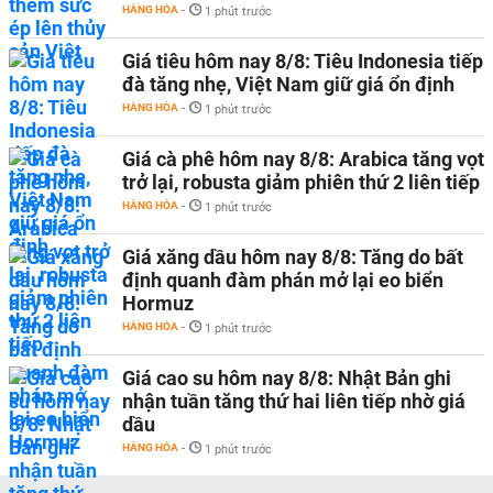
HÀNG HÓA
-
1 phút trước
Giá tiêu hôm nay 8/8: Tiêu Indonesia tiếp
đà tăng nhẹ, Việt Nam giữ giá ổn định
HÀNG HÓA
-
1 phút trước
Giá cà phê hôm nay 8/8: Arabica tăng vọt
trở lại, robusta giảm phiên thứ 2 liên tiếp
HÀNG HÓA
-
1 phút trước
Giá xăng dầu hôm nay 8/8: Tăng do bất
định quanh đàm phán mở lại eo biển
Hormuz
HÀNG HÓA
-
1 phút trước
Giá cao su hôm nay 8/8: Nhật Bản ghi
nhận tuần tăng thứ hai liên tiếp nhờ giá
dầu
HÀNG HÓA
-
1 phút trước