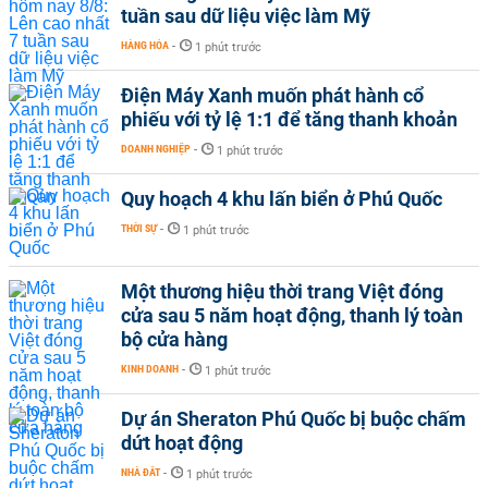
tuần sau dữ liệu việc làm Mỹ
HÀNG HÓA
-
1 phút trước
Điện Máy Xanh muốn phát hành cổ
phiếu với tỷ lệ 1:1 để tăng thanh khoản
DOANH NGHIỆP
-
1 phút trước
Quy hoạch 4 khu lấn biển ở Phú Quốc
THỜI SỰ
-
1 phút trước
Một thương hiệu thời trang Việt đóng
cửa sau 5 năm hoạt động, thanh lý toàn
bộ cửa hàng
KINH DOANH
-
1 phút trước
Dự án Sheraton Phú Quốc bị buộc chấm
dứt hoạt động
NHÀ ĐẤT
-
1 phút trước