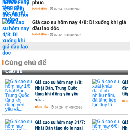
phục
HÀNG HÓA
-
07:24 | 05/08/2026
Giá cao su hôm nay 4/8: Đi xuống khi giá
dầu lao dốc
HÀNG HÓA
-
07:42 | 04/08/2026
Cùng chủ đề
Cao su
Giá cao su hôm nay 1/8:
Giá
Nhật Bản, Trung Quốc
đỉn
tăng khi đồng yên yếu
tiếp
và...
HÀNG
HÀNG HÓA
-
07:29 | 01/08/2026
Giá cao su hôm nay 31/7:
Giá
Nhật Bản tăng do lo ngại
Nhậ