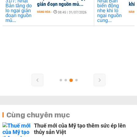
gián đoạn nguồn mủ...
khi 
HÀNG HÓA
-
HÀNG
08:45 | 31/07/2026
Cùng chuyên mục
Thuế mới của Mỹ tạo thêm sức ép lên
thủy sản Việt