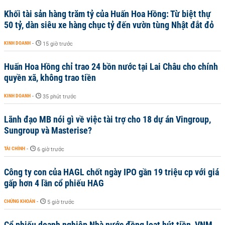
Khối tài sản hàng trăm tỷ của Huấn Hoa Hồng: Từ biệt thự
50 tỷ, dàn siêu xe hàng chục tỷ đến vườn tùng Nhật đắt đỏ
KINH DOANH
-
15 giờ trước
Huấn Hoa Hồng chỉ trao 24 bồn nước tại Lai Châu cho chính
quyền xã, không trao tiền
KINH DOANH
-
35 phút trước
Lãnh đạo MB nói gì về việc tài trợ cho 18 dự án Vingroup,
Sungroup và Masterise?
TÀI CHÍNH
-
6 giờ trước
Công ty con của HAGL chốt ngày IPO gần 19 triệu cp với giá
gấp hơn 4 lần cổ phiếu HAG
CHỨNG KHOÁN
-
5 giờ trước
Cổ phiếu doanh nghiệp Nhà nước đồng loạt hút tiền, VNM,