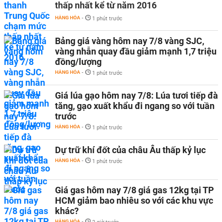
thấp nhất kể từ năm 2016
HÀNG HÓA
-
1 phút trước
Bảng giá vàng hôm nay 7/8 vàng SJC,
vàng nhẫn quay đầu giảm mạnh 1,7 triệu
đồng/lượng
HÀNG HÓA
-
1 phút trước
Giá lúa gạo hôm nay 7/8: Lúa tươi tiếp đà
tăng, gạo xuất khẩu đi ngang so với tuần
trước
HÀNG HÓA
-
1 phút trước
Dự trữ khí đốt của châu Âu thấp kỷ lục
HÀNG HÓA
-
1 phút trước
Giá gas hôm nay 7/8 giá gas 12kg tại TP
HCM giảm bao nhiêu so với các khu vực
khác?
HÀNG HÓA
-