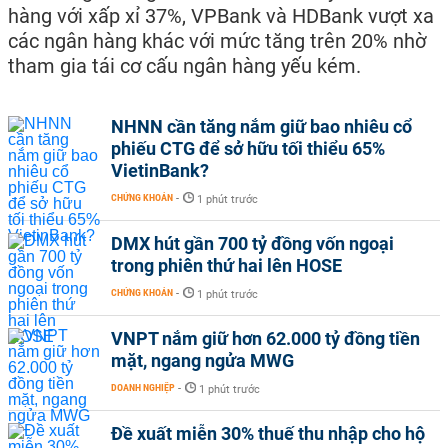
hàng với xấp xỉ 37%, VPBank và HDBank vượt xa
các ngân hàng khác với mức tăng trên 20% nhờ
tham gia tái cơ cấu ngân hàng yếu kém.
NHNN cần tăng nắm giữ bao nhiêu cổ
phiếu CTG để sở hữu tối thiểu 65%
VietinBank?
CHỨNG KHOÁN
-
1 phút trước
DMX hút gần 700 tỷ đồng vốn ngoại
trong phiên thứ hai lên HOSE
CHỨNG KHOÁN
-
1 phút trước
VNPT nắm giữ hơn 62.000 tỷ đồng tiền
mặt, ngang ngửa MWG
DOANH NGHIỆP
-
1 phút trước
Đề xuất miễn 30% thuế thu nhập cho hộ