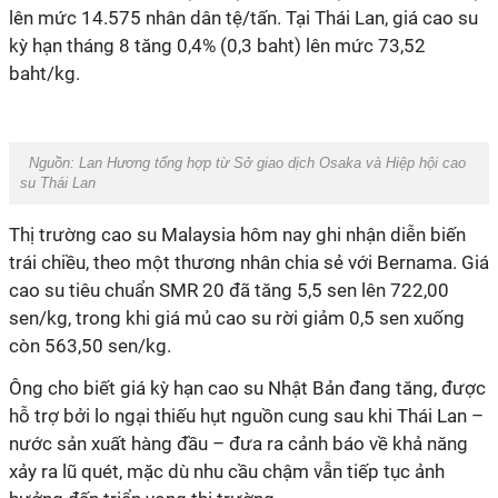
lên mức 14.575 nhân dân tệ/tấn. Tại Thái Lan, giá cao su
kỳ hạn tháng 8 tăng 0,4% (0,3 baht) lên mức 73,52
baht/kg.
Nguồn: Lan Hương tổng hợp từ Sở giao dịch Osaka và Hiệp hội cao
su Thái Lan
Thị trường cao su Malaysia hôm nay ghi nhận diễn biến
trái chiều, theo một thương nhân chia sẻ với Bernama. Giá
cao su tiêu chuẩn SMR 20 đã tăng 5,5 sen lên 722,00
sen/kg, trong khi giá mủ cao su rời giảm 0,5 sen xuống
còn 563,50 sen/kg.
Ông cho biết giá kỳ hạn cao su Nhật Bản đang tăng, được
hỗ trợ bởi lo ngại thiếu hụt nguồn cung sau khi Thái Lan –
nước sản xuất hàng đầu – đưa ra cảnh báo về khả năng
xảy ra lũ quét, mặc dù nhu cầu chậm vẫn tiếp tục ảnh