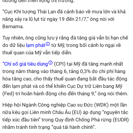
hưởng đến triển vọng thị trường.
“Cục Khí tượng Thái Lan đã cảnh báo về mưa lớn và khả
năng xảy ra lũ lụt từ ngày 19 đến 21/7,” ông nói với
Bernama.
Tuy nhiên, ông cũng lưu ý rằng đà tăng giá vẫn bị hạn chế
do dữ liệu
lạm phát
từ Mỹ, trong bối cảnh lo ngại về
thuế quan của Mỹ vẫn tiếp diễn.
“Chỉ số giá tiêu dùng
(CPI) tại Mỹ đã tăng mạnh nhất
trong năm tháng vào tháng 6, tăng 0,3% do chi phí hàng
hóa tăng cao, cho thấy thuế quan đang bắt đầu tác động
đến lạm phát và có thể khiến Cục Dự trữ Liên bang Mỹ
(Fed) trì hoãn hành động cho đến tháng 9,” ông nói thêm.
Hiệp hội Ngành Công nghiệp Cao su Đức (WDK) một lần
nữa kêu gọi Liên minh Châu Âu (EU) áp dụng “nguyên tắc
tiếp xúc đầu tiên” trong Quy định Chống Phá rừng (EUDR)
nhằm tránh tình trạng “quá tải hành chính”.