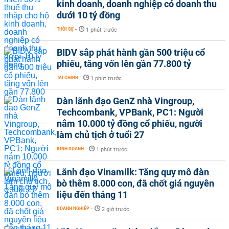
kinh doanh, doanh nghiệp có doanh thu
dưới 10 tỷ đồng
THỜI SỰ
-
1 phút trước
BIDV sắp phát hành gần 500 triệu cổ
phiếu, tăng vốn lên gần 77.800 tỷ
TÀI CHÍNH
-
1 phút trước
Dàn lãnh đạo GenZ nhà Vingroup,
Techcombank, VPBank, PC1: Người
nắm 10.000 tỷ đồng cổ phiếu, người
làm chủ tịch ở tuổi 27
KINH DOANH
-
1 phút trước
Lãnh đạo Vinamilk: Tăng quy mô đàn
bò thêm 8.000 con, đã chốt giá nguyên
liệu đến tháng 11
DOANH NGHIỆP
-
2 giờ trước