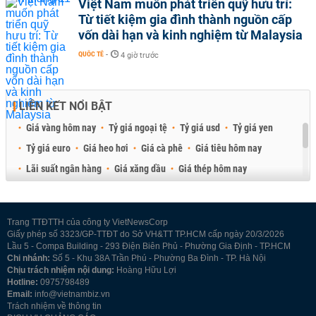
Việt Nam muốn phát triển quỹ hưu trí:
Từ tiết kiệm gia đình thành nguồn cấp
vốn dài hạn và kinh nghiệm từ Malaysia
QUỐC TẾ
-
4 giờ trước
LIÊN KẾT NỔI BẬT
Giá vàng hôm nay
Tỷ giá ngoại tệ
Tỷ giá usd
Tỷ giá yen
Tỷ giá euro
Giá heo hơi
Giá cà phê
Giá tiêu hôm nay
Lãi suất ngân hàng
Giá xăng dầu
Giá thép hôm nay
Giá sầu riêng
Giá thịt heo
Giá gạo
Giá cao su
Best Retail Brokers
Diễn đàn đầu tư Việt Nam 2026
Trang TTĐTTH của công ty VietNewsCorp
Giấy phép số 3323/GP-TTĐT do Sở VH&TT TP.HCM cấp ngày 20/3/2026
Lầu 5 - Compa Building - 293 Điện Biên Phủ - Phường Gia Định - TP.HCM
Chi nhánh:
Số 5 - Khu 38A Trần Phú - Phường Ba Đình - TP. Hà Nội
Chịu trách nhiệm nội dung:
Hoàng Hữu Lợi
Hotline:
0975798489
Email:
info@vietnambiz.vn
Trách nhiệm về thông tin