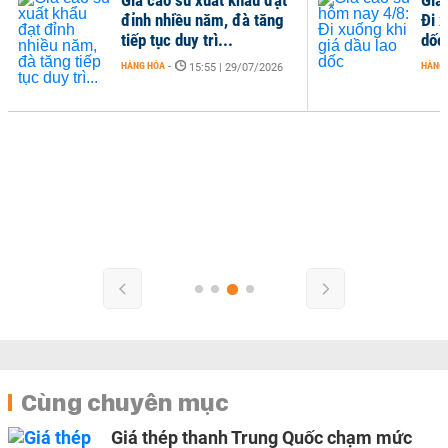
đỉnh nhiều năm, đà tăng
Đi x
tiếp tục duy trì...
dốc
HÀNG HÓA
-
HÀNG
15:55 | 29/07/2026
Cùng chuyên mục
Giá thép thanh Trung Quốc chạm mức