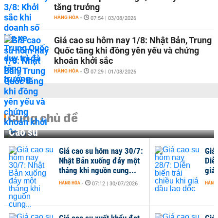
tăng trưởng
HÀNG HÓA
-
07:54 | 03/08/2026
Giá cao su hôm nay 1/8: Nhật Bản, Trung
Quốc tăng khi đồng yên yếu và chứng
khoán khởi sắc
HÀNG HÓA
-
07:29 | 01/08/2026
Cùng chủ đề
Cao su
Giá cao su hôm nay 30/7:
Giá
Nhật Bản xuống đáy một
Diễn
tháng khi nguồn cung...
giá 
HÀNG HÓA
-
HÀNG
07:12 | 30/07/2026
Giá cao su xuất khẩu đạt
Giá